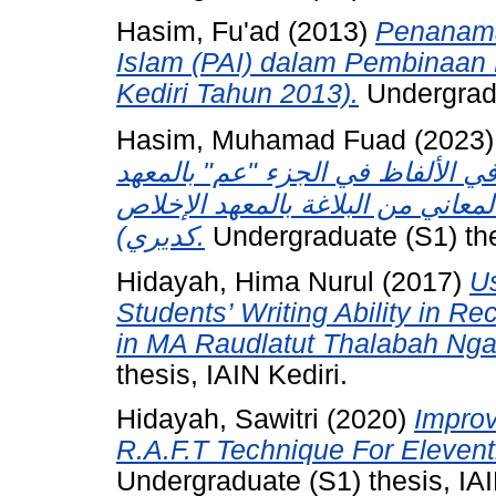
Hasim, Fu'ad
(2013)
Penanama
Islam (PAI) dalam Pembinaan
Kediri Tahun 2013).
Undergradu
Hasim, Muhamad Fuad
(2023
في الألفاظ في الجزء "عم" بالمعهد
معاني من البلاغة بالمعهد الإخلاص
كديري).
Undergraduate (S1) thes
Hidayah, Hima Nurul
(2017)
Us
Students’ Writing Ability in R
in MA Raudlatut Thalabah Ngad
thesis, IAIN Kediri.
Hidayah, Sawitri
(2020)
Improv
R.A.F.T Technique For Eleven
Undergraduate (S1) thesis, IAI