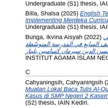
Undergraduate (S1) thesis, IAI
Billa, Shalsa
(2025)
English T
Implementing Merdeka Curricul
Undergraduate (S1) thesis, IAI
Bunga, Ikvina Aisyah
(2022)
ي
ف السابع في المدرسة المتوسّطة
INSTITUT AGAMA ISLAM NEG
C
Cahyaningsih, Cahyaningsih
(
Muatan Lokal Baca Tulis Al-Q
Kasus di SMP Negeri 2 Kase
(S2) thesis, IAIN Kediri.