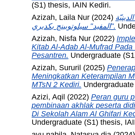
(S1) thesis, IAIN Kediri.
Azizah, Laila Nur
(2024)
دينيّة
"المفيد" سيلوتوبينج بكديري.
Under
Azizah, Nisfa Nur
(2022)
Impl
Kitab Al-Adab Al-Mufrad Pada 
Pesantren.
Undergraduate (S1) 
Azizah, Sururil
(2025)
Penerap
Meningkatkan Keterampilan M
MTsN 2 Kediri.
Undergraduate (
Azizi, Aqil
(2022)
Peran guru 
pembinaan akhlak peserta di
Di Sekolah Alam Al Ghifari K
Undergraduate (S1) thesis, IA
ayu nabila, Natasya dia
(2024