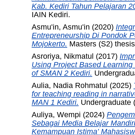
Kab. Kediri Tahun Pelajaran 2
IAIN Kediri.
Asmu'in, Asmu'in
(2020)
Integ
Entrepreneurship Di Pondok P
Mojokerto.
Masters (S2) thesis,
Asroriya, Nikmatul
(2017)
Impr
Using Project Based Learning 
of SMAN 2 Kediri.
Undergraduat
Aulia, Nadia Rohmatul
(2025)
for teaching reading in narrativ
MAN 1 Kediri.
Undergraduate (S
Auliya, Wempi
(2024)
Pengemb
Sebagai Media Belajar Mandir
Kemampuan Istima' Mahasiswa