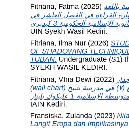
Fitriana, Fatma
(2025)
ة باللغة
هارة القراءة في الفصل العاشر في
UIN Syekh Wasil Kediri.
Fitriana, Ilma Nur
(2026)
STUD
OF SHADOWING TECHNIQUE
TUBAN.
Undergraduate (S1) 
SYEKH WASIL KEDIRI.
Fitriana, VIna Dewi
(2022)
جدار
(wall chart) في ترقية مهارة الكلام لطلاب الفصل السابع (٧) في مدرسة شيخ
IAIN Kediri.
Fransiska, Zulanda
(2023)
Nil
Langit Eropa dan Implikasiny