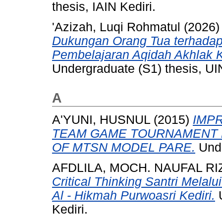
thesis, IAIN Kediri.
'Azizah, Luqi Rohmatul
(2026
Dukungan Orang Tua terhadap 
Pembelajaran Aqidah Akhlak K
Undergraduate (S1) thesis, UI
A
A'YUNI, HUSNUL
(2015)
IMPR
TEAM GAME TOURNAMENT ME
OF MTSN MODEL PARE.
Unde
AFDLILA, MOCH. NAUFAL RI
Critical Thinking Santri Melal
Al - Hikmah Purwoasri Kediri.
U
Kediri.