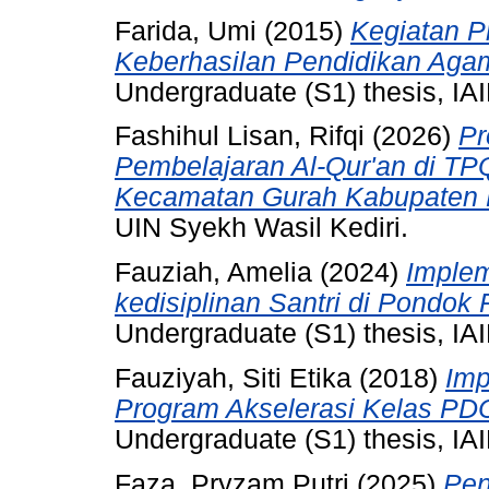
Farida, Umi
(2015)
Kegiatan 
Keberhasilan Pendidikan Aga
Undergraduate (S1) thesis, IAI
Fashihul Lisan, Rifqi
(2026)
Pr
Pembelajaran Al-Qur'an di T
Kecamatan Gurah Kabupaten K
UIN Syekh Wasil Kediri.
Fauziah, Amelia
(2024)
Implem
kedisiplinan Santri di Pondok
Undergraduate (S1) thesis, IAI
Fauziyah, Siti Etika
(2018)
Imp
Program Akselerasi Kelas PDC
Undergraduate (S1) thesis, IAI
Faza, Pryzam Putri
(2025)
Pen