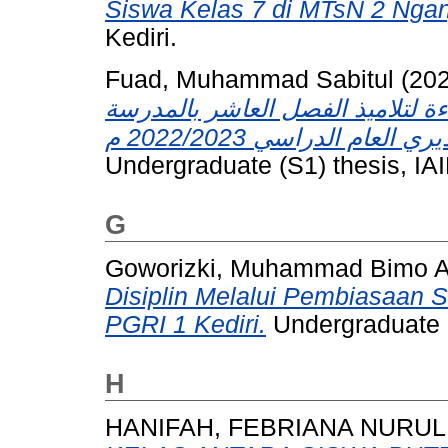
Siswa Kelas 7 di MTsN 2 Ngan
Kediri.
Fuad, Muhammad Sabitul
(20
اءة لتلاميذ الفصل العاشر بالمدرسة
Undergraduate (S1) thesis, IAI
G
Goworizki, Muhammad Bimo Ar
Disiplin Melalui Pembiasaan 
PGRI 1 Kediri.
Undergraduate (
H
HANIFAH, FEBRIANA NURUL