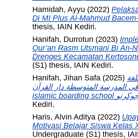
Hamidah, Ayyu
(2022)
Pelaksa
Di MI Plus Al-Mahmud Bacem-
thesis, IAIN Kediri.
Hanifah, Durrotun
(2023)
Imple
Qur’an Rasm Utsmani Bi An-
Drenges Kecamatan Kertosono
(S1) thesis, IAIN Kediri.
Hanifah, Jihan Safa
(2025)
لغة
ع في المدرسة المتوسطة دار القرآن
Kediri.
Haris, Alvin Aditya
(2022)
Upay
Motivasi Belajar Siswa Kelas 
Undergraduate (S1) thesis, IAI