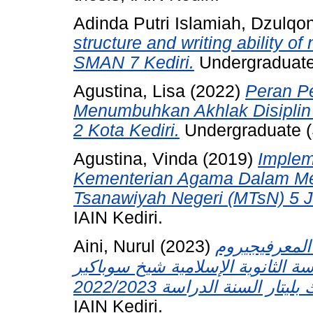
Adinda Putri Islamiah, Dzulqon
structure and writing ability of
SMAN 7 Kediri.
Undergraduate 
Agustina, Lisa
(2022)
Peran P
Menumbuhkan Akhlak Disiplin 
2 Kota Kediri.
Undergraduate (S
Agustina, Vinda
(2019)
Implem
Kementerian Agama Dalam Me
Tsanawiyah Negeri (MTsN) 5 
IAIN Kediri.
Aini, Nurul
(2023)
 المعرفيجيروم
الثانوية الإسلامية شيخ سوباكير
IAIN Kediri.