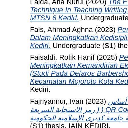
Faida, Ana Nurul
(2020)
The E
Technique In Teaching Writing
MTSN 6 Kediri.
Undergraduate (
Fais, Ahmad Aghna
(2023)
Pe
Dalam Meningkatkan Kedisipli
Kediri.
Undergraduate (S1) thes
Faisaldi, Rofik Hanif
(2025)
Pe
Meningkatkan Kemandirian E
(Studi Pada Defaros Barbersh
Kecamatan Mojoroto Kota Kedi
Kediri.
Fajriyannur, Ivan
(2023)
 أساس
رمز الاستجابة السريعة ) ) QR Codeفي كتاب تدريس العربية الدكثف في
(S1) thesis, IAIN KEDIRI.