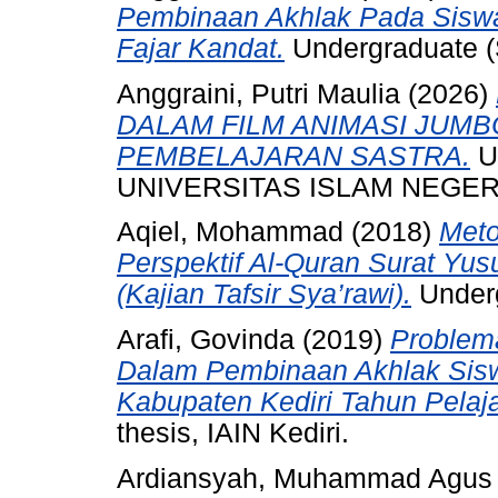
Pembinaan Akhlak Pada Siswa 
Fajar Kandat.
Undergraduate (S
Anggraini, Putri Maulia
(2026)
DALAM FILM ANIMASI JUMB
PEMBELAJARAN SASTRA.
Un
UNIVERSITAS ISLAM NEGERI
Aqiel, Mohammad
(2018)
Meto
Perspektif Al-Quran Surat Yus
(Kajian Tafsir Sya’rawi).
Underg
Arafi, Govinda
(2019)
Problem
Dalam Pembinaan Akhlak Sisw
Kabupaten Kediri Tahun Pelaj
thesis, IAIN Kediri.
Ardiansyah, Muhammad Agus