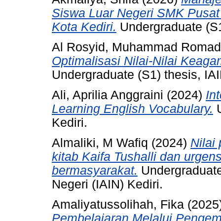
Siswa Luar Negeri SMK Pusat
Kota Kediri.
Undergraduate (S1)
Al Rosyid, Muhammad Romad
Optimalisasi Nilai-Nilai Keag
Undergraduate (S1) thesis, IAI
Ali, Aprilia Anggraini
(2024)
In
Learning English Vocabulary.
U
Kediri.
Almaliki, M Wafiq
(2024)
Nilai
kitab Kaifa Tushalli dan urge
bermasyarakat.
Undergraduate 
Negeri (IAIN) Kediri.
Amaliyatussolihah, Fika
(2025
Pembelajaran Melalui Penge