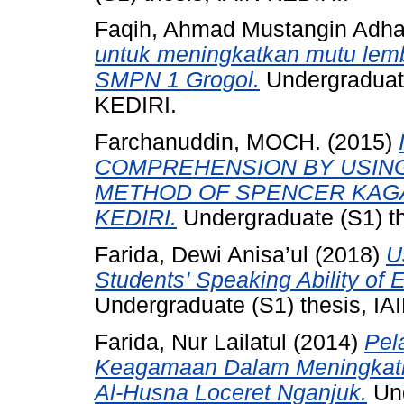
Faqih, Ahmad Mustangin Adh
untuk meningkatkan mutu lemb
SMPN 1 Grogol.
Undergraduat
KEDIRI.
Farchanuddin, MOCH.
(2015)
COMPREHENSION BY USIN
METHOD OF SPENCER KAG
KEDIRI.
Undergraduate (S1) th
Farida, Dewi Anisa’ul
(2018)
U
Students’ Speaking Ability of 
Undergraduate (S1) thesis, IAI
Farida, Nur Lailatul
(2014)
Pel
Keagamaan Dalam Meningkatk
Al-Husna Loceret Nganjuk.
Und