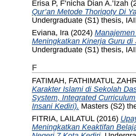
Erisa P, F’nicha Dian A.’Izah
(
Qur’an Metode Thoriqoty Di Ya
Undergraduate (S1) thesis, IAI
Eviana, Ira
(2024)
Manajemen 
Meningkatkan Kinerja Guru d
Undergraduate (S1) thesis, IAI
F
FATIMAH, FATHIMATUL ZAH
Karakter Islami di Sekolah Da
System, Integrated Curriculum
Insani Kediri).
Masters (S2) the
FITRIA, LAILATUL
(2016)
Upa
Meningkatkan Keaktifan Belaj
Negeri 7 Kota Kediri.
Undergrad