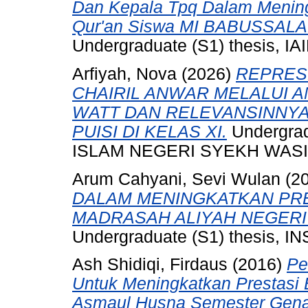
Dan Kepala Tpq Dalam Menin
Qur'an Siswa MI BABUSSALA
Undergraduate (S1) thesis, IAI
Arfiyah, Nova
(2026)
REPRESE
CHAIRIL ANWAR MELALUI A
WATT DAN RELEVANSINNY
PUISI DI KELAS XI.
Undergrad
ISLAM NEGERI SYEKH WASIL
Arum Cahyani, Sevi Wulan
(2
DALAM MENINGKATKAN PRE
MADRASAH ALIYAH NEGERI (
Undergraduate (S1) thesis, 
Ash Shidiqi, Firdaus
(2016)
Pe
Untuk Meningkatkan Prestasi 
Asmaul Husna Semester Genap