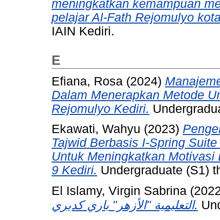
meningkatkan kemampuan memb
pelajar Al-Fath Rejomulyo kota
IAIN Kediri.
E
Efiana, Rosa
(2024)
Manajeme
Dalam Menerapkan Metode Umm
Rejomulyo Kediri.
Undergraduat
Ekawati, Wahyu
(2023)
Penge
Tajwid Berbasis I-Spring Suit
Untuk Meningkatkan Motivasi B
9 Kediri.
Undergraduate (S1) th
El Islamy, Virgin Sabrina
(202
التعليمية "الأزهر" باري كديري.
Und