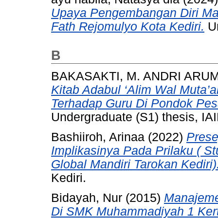
Upaya Pengembangan Diri Ma
Fath Rejomulyo Kota Kediri.
Un
B
BAKASAKTI, M. ANDRI ARU
Kitab Adabul ‘Alim Wal Muta’
Terhadap Guru Di Pondok Pesa
Undergraduate (S1) thesis, IAI
Bashiiroh, Arinaa
(2022)
Prese
Implikasinya Pada Prilaku ( 
Global Mandiri Tarokan Kediri)
Kediri.
Bidayah, Nur
(2015)
Manajeme
Di SMK Muhammadiyah 1 Kert