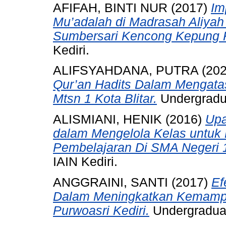
AFIFAH, BINTI NUR
(2017)
Im
Mu’adalah di Madrasah Aliya
Sumbersari Kencong Kepung K
Kediri.
ALIFSYAHDANA, PUTRA
(20
Qur’an Hadits Dalam Mengata
Mtsn 1 Kota Blitar.
Undergraduat
ALISMIANI, HENIK
(2016)
Upa
dalam Mengelola Kelas untuk
Pembelajaran Di SMA Negeri 
IAIN Kediri.
ANGGRAINI, SANTI
(2017)
Ef
Dalam Meningkatkan Kemamp
Purwoasri Kediri.
Undergraduate