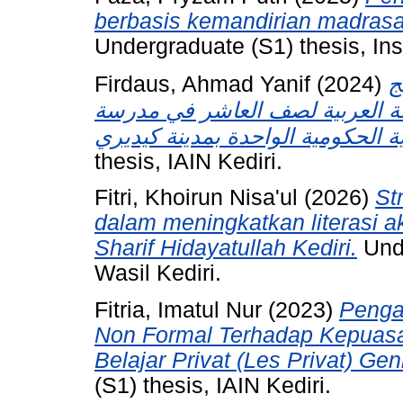
berbasis kemandirian madrasa
Undergraduate (S1) thesis, Ins
Firdaus, Ahmad Yanif
(2024)
ج
لغة العربية لصف العاشر في مدرسة
thesis, IAIN Kediri.
Fitri, Khoirun Nisa'ul
(2026)
St
dalam meningkatkan literasi a
Sharif Hidayatullah Kediri.
Unde
Wasil Kediri.
Fitria, Imatul Nur
(2023)
Penga
Non Formal Terhadap Kepuas
Belajar Privat (Les Privat) Gen
(S1) thesis, IAIN Kediri.