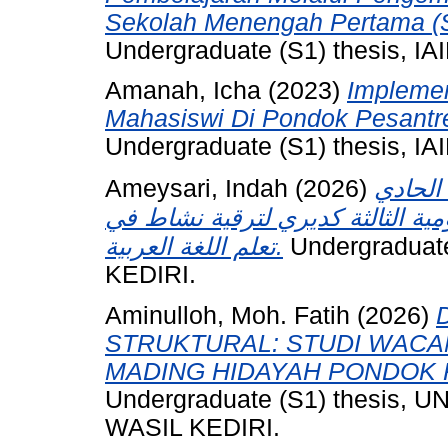
Sekolah Menengah Pertama (S
Undergraduate (S1) thesis, IAI
Amanah, Icha
(2023)
Implemen
Mahasiswi Di Pondok Pesantre
Undergraduate (S1) thesis, IAI
Ameysari, Indah
(2026)
الحادي
مية الثالثة كديري لترقية نشاط في
تعلم اللغة العربية.
Undergraduat
KEDIRI.
Aminulloh, Moh. Fatih
(2026)
STRUKTURAL: STUDI WACA
MADING HIDAYAH PONDOK P
Undergraduate (S1) thesis
WASIL KEDIRI.