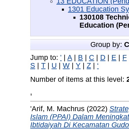
13 EDUCATION (Pendi
1301 Education S
130108 Techni
Education (Pe
Group by:
C
Jump to:
'
|
A
|
B
|
C
|
D
|
E
|
F
S
|
T
|
U
|
W
|
Y
|
Z
|
‘
Number of items at this level:
'
'Arif, M. Machrus
(2022)
Strat
Islam (PPAI) Dalam Meningka
Ibtidaiyah Di Kecamatan Gud