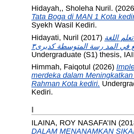
Hidayah,, Sholeha Nuril.
(202
Tata Boga di MAN 1 Kota kedir
Syekh Wasil Kediri.
Hidayati, Nuril
(2017)
علم اللغة
Undergraduate (S1) thesis, IAI
Himmah, Faiqotul
(2026)
Impl
merdeka dalam Meningkatkan k
Rahman Kota kediri.
Undergrad
Kediri.
I
ILAINA, ROY NASAFA’IN
(201
DALAM MENANAMKAN SIKAP