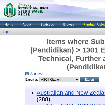
Home
About
Statistics
Browse
Panduan Uploa
Login
Items where Sub
(Pendidikan) > 1301 
Technical, Further
(Pendidika
Up a level
Export as
Australian and New Zeala
(288)