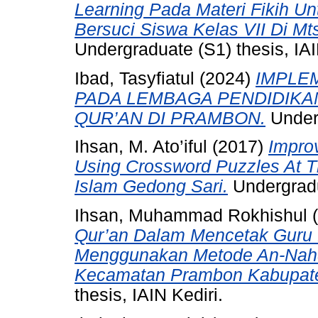
Learning Pada Materi Fikih U
Bersuci Siswa Kelas VII Di Mt
Undergraduate (S1) thesis, IAI
Ibad, Tasyfiatul
(2024)
IMPLE
PADA LEMBAGA PENDIDIKA
QUR’AN DI PRAMBON.
Underg
Ihsan, M. Ato’iful
(2017)
Impro
Using Crossword Puzzles At T
Islam Gedong Sari.
Undergradua
Ihsan, Muhammad Rokhishul
(
Qur’an Dalam Mencetak Guru 
Menggunakan Metode An-Nahd
Kecamatan Prambon Kabupate
thesis, IAIN Kediri.