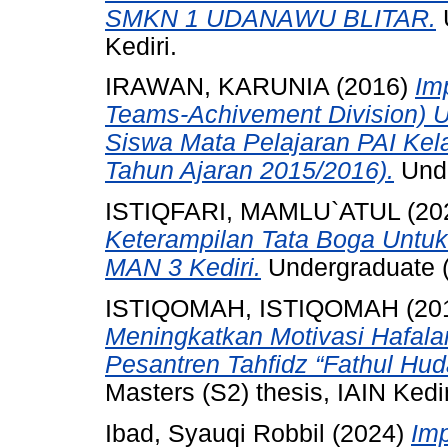
SMKN 1 UDANAWU BLITAR.
U
Kediri.
IRAWAN, KARUNIA
(2016)
Im
Teams-Achivement Division) U
Siswa Mata Pelajaran PAI Kel
Tahun Ajaran 2015/2016).
Unde
ISTIQFARI, MAMLU`ATUL
(20
Keterampilan Tata Boga Untuk
MAN 3 Kediri.
Undergraduate (S
ISTIQOMAH, ISTIQOMAH
(20
Meningkatkan Motivasi Hafala
Pesantren Tahfidz “Fathul Hu
Masters (S2) thesis, IAIN Kedir
Ibad, Syauqi Robbil
(2024)
Im