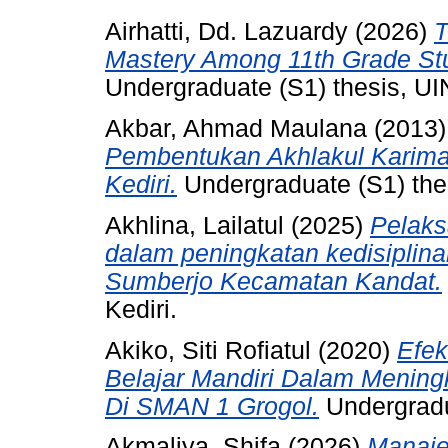
Airhatti, Dd. Lazuardy
(2026)
T
Mastery Among 11th Grade Stu
Undergraduate (S1) thesis, UI
Akbar, Ahmad Maulana
(2013
Pembentukan Akhlakul Karima
Kediri.
Undergraduate (S1) thes
Akhlina, Lailatul
(2025)
Pelaks
dalam peningkatan kedisiplina
Sumberjo Kecamatan Kandat.
Kediri.
Akiko, Siti Rofiatul
(2020)
Efek
Belajar Mandiri Dalam Mening
Di SMAN 1 Grogol.
Undergradua
Akmaliya, Shifa
(2026)
Manaje