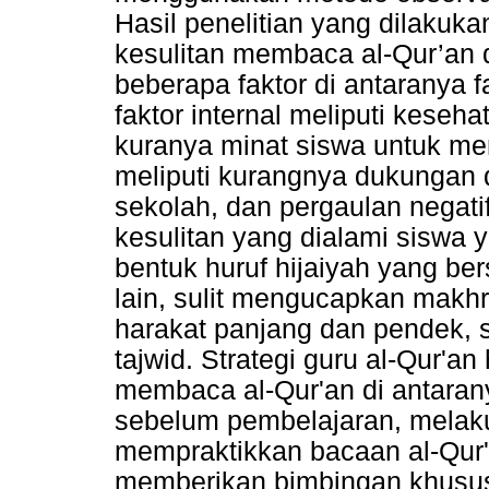
Hasil penelitian yang dilakuka
kesulitan membaca al-Qur’an d
beberapa faktor di antaranya fa
faktor internal meliputi keseh
kuranya minat siswa untuk mem
meliputi kurangnya dukungan d
sekolah, dan pergaulan negat
kesulitan yang dialami siswa
bentuk huruf hijaiyah yang be
lain, sulit mengucapkan makh
harakat panjang dan pendek, s
tajwid. Strategi guru al-Qur'a
membaca al-Qur'an di antaran
sebelum pembelajaran, melaku
mempraktikkan bacaan al-Qur
memberikan bimbingan khusus 