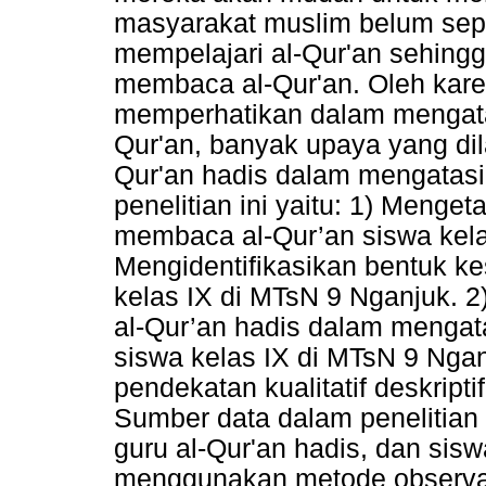
masyarakat muslim belum sep
mempelajari al-Qur'an sehing
membaca al-Qur'an. Oleh kare
memperhatikan dalam mengata
Qur'an, banyak upaya yang dil
Qur'an hadis dalam mengatasi
penelitian ini yaitu: 1) Menget
membaca al-Qur’an siswa kela
Mengidentifikasikan bentuk k
kelas IX di MTsN 9 Nganjuk. 2
al-Qur’an hadis dalam mengat
siswa kelas IX di MTsN 9 Ngan
pendekatan kualitatif deskripti
Sumber data dalam penelitian 
guru al-Qur'an hadis, dan sis
menggunakan metode observas