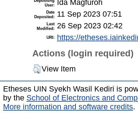
Depositing
Ida Magfuroh
User:
Date
11 Sep 2023 07:51
Deposited:
Last
26 Sep 2023 02:42
Modified:
https://etheses.iainkedi
URI:
Actions (login required)
View Item
Etheses UIN Syekh Wasil Kediri is po
by the
School of Electronics and Comp
More information and software credits
.