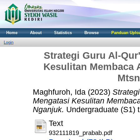
Home
About
Statistics
Browse
Panduan Uploa
Login
Strategi Guru Al-Qu
Kesulitan Membaca A
Mtsn
Maghfuroh, Ida
(2023)
Strateg
Mengatasi Kesulitan Membaca 
Nganjuk.
Undergraduate (S1) th
Text
932111819_prabab.pdf