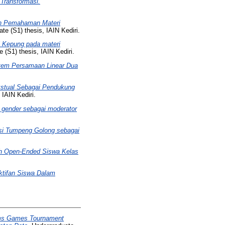
Transformasi.
an Pemahaman Materi
e (S1) thesis, IAIN Kediri.
 Kepung pada materi
 (S1) thesis, IAIN Kediri.
stem Persamaan Linear Dua
kstual Sebagai Pendukung
 IAIN Kediri.
gender sebagai moderator
asi Tumpeng Golong sebagai
 Open-Ended Siswa Kelas
ktifan Siswa Dalam
ams Games Tournament