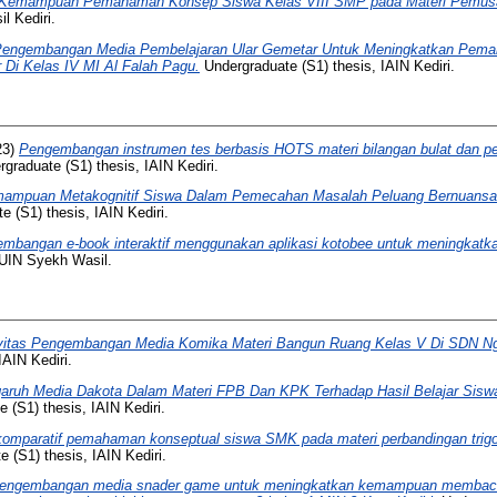
 Kemampuan Pemahaman Konsep Siswa Kelas VIII SMP pada Materi Pemusa
l Kediri.
engembangan Media Pembelajaran Ular Gemetar Untuk Meningkatkan Pema
 Di Kelas IV MI Al Falah Pagu.
Undergraduate (S1) thesis, IAIN Kediri.
23)
Pengembangan instrumen tes berbasis HOTS materi bilangan bulat dan p
graduate (S1) thesis, IAIN Kediri.
ampuan Metakognitif Siswa Dalam Pemecahan Masalah Peluang Bernuansa
 (S1) thesis, IAIN Kediri.
mbangan e-book interaktif menggunakan aplikasi kotobee untuk meningkatkan
 UIN Syekh Wasil.
vitas Pengembangan Media Komika Materi Bangun Ruang Kelas V Di SDN Ngad
IAIN Kediri.
aruh Media Dakota Dalam Materi FPB Dan KPK Terhadap Hasil Belajar Siswa
 (S1) thesis, IAIN Kediri.
komparatif pemahaman konseptual siswa SMK pada materi perbandingan trigon
 (S1) thesis, IAIN Kediri.
engembangan media snader game untuk meningkatkan kemampuan membaca 