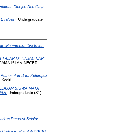
laman Ditinjau Dari Gaya
Evaluasi.
Undergraduate
n Matematika Disekolah.
LAJAR DI TINJAU DARI
T AGAMA ISLAM NEGERI
n Pemusatan Data Kelompok
Kediri.
ELAJAR SISWA MATA
AN.
Undergraduate (S1)
rkan Prestasi Belajar
an Berbasis Masalah (SPBM)