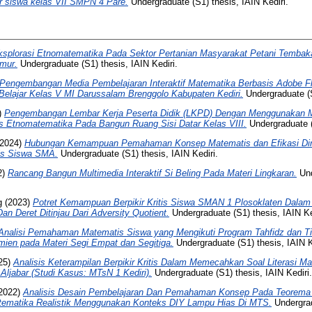
r siswa kelas VII SMPN 4 Pare.
Undergraduate (S1) thesis, IAIN Kediri.
ksplorasi Etnomatematika Pada Sektor Pertanian Masyarakat Petani Temba
mur.
Undergraduate (S1) thesis, IAIN Kediri.
Pengembangan Media Pembelajaran Interaktif Matematika Berbasis Adobe F
Belajar Kelas V MI Darussalam Brenggolo Kabupaten Kediri.
Undergraduate (S
)
Pengembangan Lembar Kerja Peserta Didik (LKPD) Dengan Menggunakan M
is Etnomatematika Pada Bangun Ruang Sisi Datar Kelas VIII.
Undergraduate (
2024)
Hubungan Kemampuan Pemahaman Konsep Matematis dan Efikasi Di
is Siswa SMA.
Undergraduate (S1) thesis, IAIN Kediri.
2)
Rancang Bangun Multimedia Interaktif Si Beling Pada Materi Lingkaran.
Und
g
(2023)
Potret Kemampuan Berpikir Kritis Siswa SMAN 1 Plosoklaten Dalam
an Deret Ditinjau Dari Adversity Quotient.
Undergraduate (S1) thesis, IAIN Ke
Analisi Pemahaman Matematis Siswa yang Mengikuti Program Tahfidz dan T
mien pada Materi Segi Empat dan Segitiga.
Undergraduate (S1) thesis, IAIN K
25)
Analisis Keterampilan Berpikir Kritis Dalam Memecahkan Soal Literasi M
ljabar (Studi Kasus: MTsN 1 Kediri).
Undergraduate (S1) thesis, IAIN Kediri.
2022)
Analisis Desain Pembelajaran Dan Pemahaman Konsep Pada Teorema
tematika Realistik Menggunakan Konteks DIY Lampu Hias Di MTS.
Undergrad