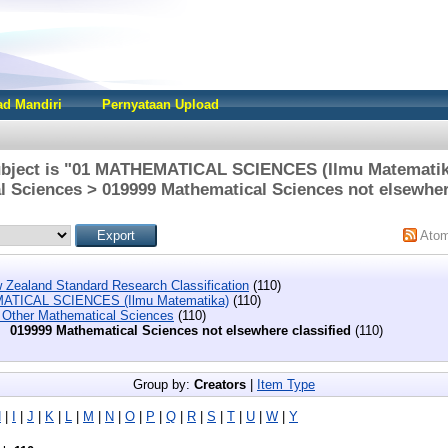
d Mandiri
Pernyataan Upload
ubject is "01 MATHEMATICAL SCIENCES (Ilmu Matematika
 Sciences > 019999 Mathematical Sciences not elsewher
Ato
 Zealand Standard Research Classification
(110)
ATICAL SCIENCES (Ilmu Matematika)
(110)
 Other Mathematical Sciences
(110)
019999 Mathematical Sciences not elsewhere classified
(110)
Group by:
Creators
|
Item Type
H
|
I
|
J
|
K
|
L
|
M
|
N
|
O
|
P
|
Q
|
R
|
S
|
T
|
U
|
W
|
Y