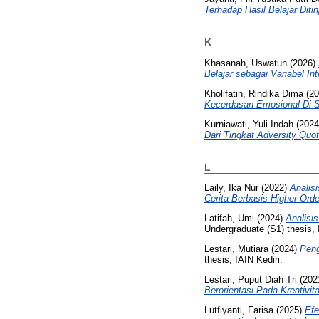
Terhadap Hasil Belajar Diti
K
Khasanah, Uswatun
(2026)
Belajar sebagai Variabel Int
Kholifatin, Rindika Dima
(20
Kecerdasan Emosional Di S
Kurniawati, Yuli Indah
(202
Dari Tingkat Adversity Quo
L
Laily, Ika Nur
(2022)
Analis
Cerita Berbasis Higher Orde
Latifah, Umi
(2024)
Analisi
Undergraduate (S1) thesis, 
Lestari, Mutiara
(2024)
Peng
thesis, IAIN Kediri.
Lestari, Puput Diah Tri
(202
Berorientasi Pada Kreativit
Lutfiyanti, Farisa
(2025)
Efe