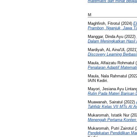
matematis dan minat belaja
M
Maghfiroh, Fitrotul
(2024)
E
Prambon, Nganjuk, Jawa Ti
Manggar, Dinda Ayu
(2022)
Dalam Meningkatkan Hasil 
Mardiyah, AL Aina'UL
(2021
Discovery Learning Berbas
Maula, Alfaizatu Rohmatul
(
Penalaran Adaptif Matemat
Maula, Nala Rahmatul
(202
IAIN Kediri.
Mayori, Jesiana Ayu Lintan
Rutin Pada Materi Barisan D
Muawanah, Sairatul
(2022)
Tahfidz Kelas VII MTs Al A
Mukaromah, Istatik Nur
(20
Menengah Pertama Konten A
Mukaromah, Putri Zairotul
(
Pendekatan Pendidikan Ma