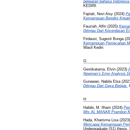
pelajaran bahasa Indonesia
KEDIRI.
Fajriati, Novi Aisy
(2024)
Pe
Kemampuan Berpikir Kreatif
Fauziah, Alfin
(2025)
Kemam
Ditinjau Dari Kecerdasan Em
Firdausi, Sugesti Bunga
(20
Kemampuan Pemecahan Ma
Wasil Kediri.
G
Gestikatama, Elvin
(2023)
Newman’s Error Analysis Di
Gunawan, Nabila Elsa
(202
Ditinjau Dari Gaya Belajar.
U
H
Habibi, M. Ilham
(2024)
Pen
Mts AL MANAR Prambon Ke
Hada, Kharisma Lisa
(2023
Mencapai Kemampuan Pemeca
Undergraduate (S1) thesis, 