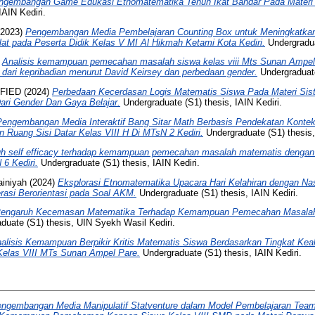
ngembangan Game Edukasi Etnomatematika Tenun Ikat Bandar Pada Materi 
IAIN Kediri.
2023)
Pengembangan Media Pembelajaran Counting Box untuk Meningkatk
lat pada Peserta Didik Kelas V MI Al Hikmah Ketami Kota Kediri.
Undergraduat
)
Analisis kemampuan pemecahan masalah siswa kelas viii Mts Sunan Ampel
u dari kepribadian menurut David Keirsey dan perbedaan gender.
Undergraduate
FIED (2024)
Perbedaan Kecerdasan Logis Matematis Siswa Pada Materi Si
Dari Gender Dan Gaya Belajar.
Undergraduate (S1) thesis, IAIN Kediri.
Pengembangan Media Interaktif Bang Sitar Math Berbasis Pendekatan Konte
 Ruang Sisi Datar Kelas VIII H Di MTsN 2 Kediri.
Undergraduate (S1) thesis,
h self efficacy terhadap kemampuan pemecahan masalah matematis dengan 
 6 Kediri.
Undergraduate (S1) thesis, IAIN Kediri.
ainiyah
(2024)
Eksplorasi Etnomatematika Upacara Hari Kelahiran dengan N
rasi Berorientasi pada Soal AKM.
Undergraduate (S1) thesis, IAIN Kediri.
engaruh Kecemasan Matematika Terhadap Kemampuan Pemecahan Masalah
duate (S1) thesis, UIN Syekh Wasil Kediri.
alisis Kemampuan Berpikir Kritis Matematis Siswa Berdasarkan Tingkat Kea
Kelas VIII MTs Sunan Ampel Pare.
Undergraduate (S1) thesis, IAIN Kediri.
ngembangan Media Manipulatif Statventure dalam Model Pembelajaran Te