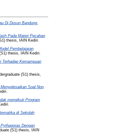
kau Di Dusun Bandung,
lash Pada Materi Pecahan
1) thesis, IAIN Kediri.
odel Pembelajaran
S1) thesis, IAIN Kediri.
ri Terhadap Kemampuan
ergraduate (S1) thesis,
 Menyelesaikan Soal Non
diri.
idak mengikuti Program
ediri.
atematika di Sekolah
 Pythagoras Dengan
uate (S1) thesis, IAIN