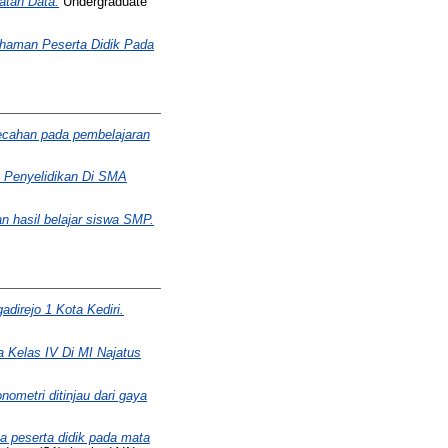
tan Data.
Undergraduate
haman Peserta Didik Pada
ecahan pada pembelajaran
 Penyelidikan Di SMA
 hasil belajar siswa SMP.
irejo 1 Kota Kediri.
 Kelas IV Di MI Najatus
ometri ditinjau dari gaya
peserta didik pada mata