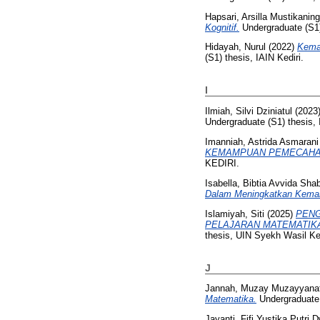
Hapsari, Arsilla Mustikaning
Kognitif.
Undergraduate (S1) 
Hidayah, Nurul
(2022)
Kema
(S1) thesis, IAIN Kediri.
I
Ilmiah, Silvi Dziniatul
(2023
Undergraduate (S1) thesis, 
Imanniah, Astrida Asmarani
KEMAMPUAN PEMECAHAN
KEDIRI.
Isabella, Bibtia Avvida Sha
Dalam Meningkatkan Kemam
Islamiyah, Siti
(2025)
PENG
PELAJARAN MATEMATIKA
thesis, UIN Syekh Wasil Ked
J
Jannah, Muzay Muzayyanat
Matematika.
Undergraduate (
Jayanti, Fifi Yustika Putri D