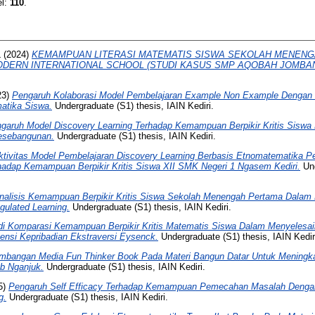
el:
110
.
L
(2024)
KEMAMPUAN LITERASI MATEMATIS SISWA SEKOLAH MENENG
DERN INTERNATIONAL SCHOOL (STUDI KASUS SMP AQOBAH JOMBAN
23)
Pengaruh Kolaborasi Model Pembelajaran Example Non Example Dengan 
atika Siswa.
Undergraduate (S1) thesis, IAIN Kediri.
garuh Model Discovery Learning Terhadap Kemampuan Berpikir Kritis Siswa
esebangunan.
Undergraduate (S1) thesis, IAIN Kediri.
ktivitas Model Pembelajaran Discovery Learning Berbasis Etnomatematika Pe
adap Kemampuan Berpikir Kritis Siswa XII SMK Negeri 1 Ngasem Kediri.
Und
nalisis Kemampuan Berpikir Kritis Siswa Sekolah Menengah Pertama Dalam
ulated Learning.
Undergraduate (S1) thesis, IAIN Kediri.
di Komparasi Kemampuan Berpikir Kritis Matematis Siswa Dalam Menyelesaik
mensi Kepribadian Ekstraversi Eysenck.
Undergraduate (S1) thesis, IAIN Kedir
mbangan Media Fun Thinker Book Pada Materi Bangun Datar Untuk Mening
ab Nganjuk.
Undergraduate (S1) thesis, IAIN Kediri.
5)
Pengaruh Self Efficacy Terhadap Kemampuan Pemecahan Masalah Dengan
g.
Undergraduate (S1) thesis, IAIN Kediri.