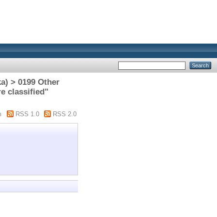
) > 0199 Other
e classified"
m
RSS 1.0
RSS 2.0