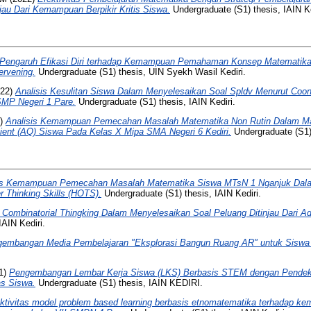
njau Dari Kemampuan Berpikir Kritis Siswa.
Undergraduate (S1) thesis, IAIN Ke
Pengaruh Efikasi Diri terhadap Kemampuan Pemahaman Konsep Matematika
ervening.
Undergraduate (S1) thesis, UIN Syekh Wasil Kediri.
22)
Analisis Kesulitan Siswa Dalam Menyelesaikan Soal Spldv Menurut Coone
MP Negeri 1 Pare.
Undergraduate (S1) thesis, IAIN Kediri.
4)
Analisis Kemampuan Pemecahan Masalah Matematika Non Rutin Dalam Mater
tient (AQ) Siswa Pada Kelas X Mipa SMA Negeri 6 Kediri.
Undergraduate (S1) 
is Kemampuan Pemecahan Masalah Matematika Siswa MTsN 1 Nganjuk Dala
r Thinking Skills (HOTS).
Undergraduate (S1) thesis, IAIN Kediri.
s Combinatorial Thingking Dalam Menyelesaikan Soal Peluang Ditinjau Dari Ad
IAIN Kediri.
embangan Media Pembelajaran "Eksplorasi Bangun Ruang AR" untuk Sisw
1)
Pengembangan Lembar Kerja Siswa (LKS) Berbasis STEM dengan Pende
as Siswa.
Undergraduate (S1) thesis, IAIN KEDIRI.
ktivitas model problem based learning berbasis etnomatematika terhadap kem