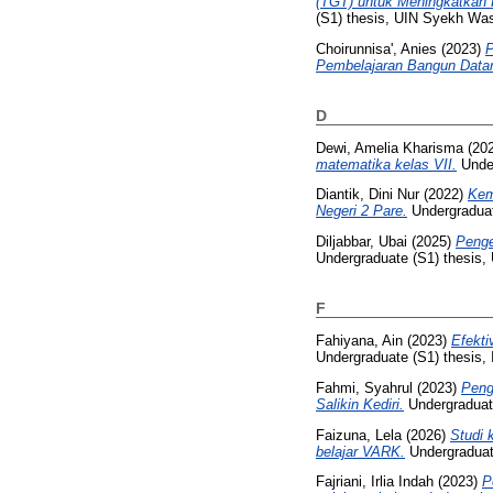
(TGT) untuk Meningkatkan
(S1) thesis, UIN Syekh Wasi
Choirunnisa', Anies
(2023)
P
Pembelajaran Bangun Datar
D
Dewi, Amelia Kharisma
(20
matematika kelas VII.
Under
Diantik, Dini Nur
(2022)
Kem
Negeri 2 Pare.
Undergraduate
Diljabbar, Ubai
(2025)
Penge
Undergraduate (S1) thesis,
F
Fahiyana, Ain
(2023)
Efekti
Undergraduate (S1) thesis, 
Fahmi, Syahrul
(2023)
Peng
Salikin Kediri.
Undergraduate
Faizuna, Lela
(2026)
Studi 
belajar VARK.
Undergraduate
Fajriani, Irlia Indah
(2023)
P