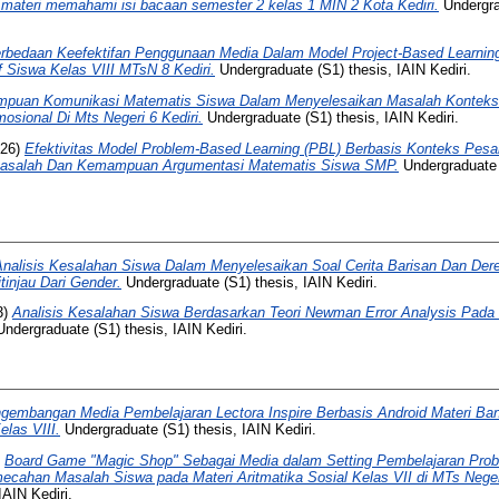
 materi memahami isi bacaan semester 2 kelas 1 MIN 2 Kota Kediri.
Undergra
rbedaan Keefektifan Penggunaan Media Dalam Model Project-Based Learnin
 Siswa Kelas VIII MTsN 8 Kediri.
Undergraduate (S1) thesis, IAIN Kediri.
puan Komunikasi Matematis Siswa Dalam Menyelesaikan Masalah Kontekstu
osional Di Mts Negeri 6 Kediri.
Undergraduate (S1) thesis, IAIN Kediri.
26)
Efektivitas Model Problem-Based Learning (PBL) Berbasis Konteks Pesa
salah Dan Kemampuan Argumentasi Matematis Siswa SMP.
Undergraduate 
Analisis Kesalahan Siswa Dalam Menyelesaikan Soal Cerita Barisan Dan Dere
tinjau Dari Gender.
Undergraduate (S1) thesis, IAIN Kediri.
3)
Analisis Kesalahan Siswa Berdasarkan Teori Newman Error Analysis Pada M
ndergraduate (S1) thesis, IAIN Kediri.
gembangan Media Pembelajaran Lectora Inspire Berbasis Android Materi Ban
las VIII.
Undergraduate (S1) thesis, IAIN Kediri.
)
Board Game "Magic Shop" Sebagai Media dalam Setting Pembelajaran Prob
han Masalah Siswa pada Materi Aritmatika Sosial Kelas VII di MTs Negeri 
IAIN Kediri.