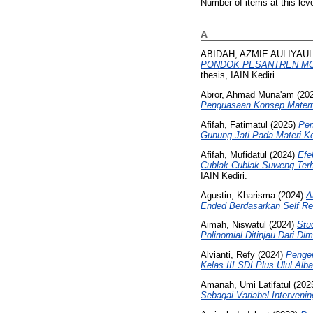
Number of items at this lev
A
ABIDAH, AZMIE AULIYAU
PONDOK PESANTREN MO
thesis, IAIN Kediri.
Abror, Ahmad Muna'am
(20
Penguasaan Konsep Matem
Afifah, Fatimatul
(2025)
Pen
Gunung Jati Pada Materi K
Afifah, Mufidatul
(2024)
Efe
Cublak-Cublak Suweng Terh
IAIN Kediri.
Agustin, Kharisma
(2024)
A
Ended Berdasarkan Self Reg
Aimah, Niswatul
(2024)
Stu
Polinomial Ditinjau Dari Di
Alvianti, Refy
(2024)
Penge
Kelas III SDI Plus Ulul Alb
Amanah, Umi Latifatul
(202
Sebagai Variabel Intervenin