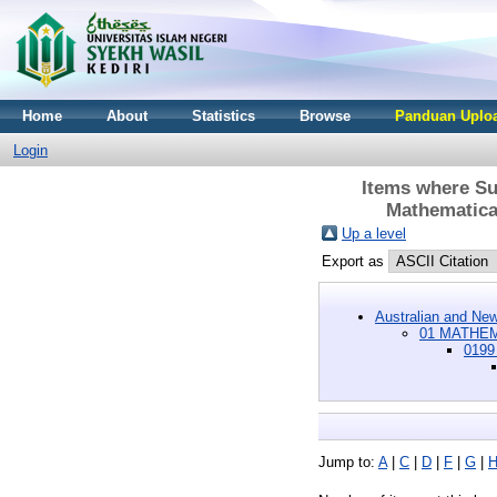
Home
About
Statistics
Browse
Panduan Uploa
Login
Items where S
Mathematical
Up a level
Export as
Australian and New
01 MATHEM
0199
Jump to:
A
|
C
|
D
|
F
|
G
|