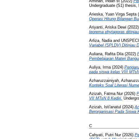
Aminah, Indah st
(2022)
Pe
Undergraduate (S1) thesis, 
Arieska, Yuan Virga Septa
(
Operasi Hitung Bilangan Bu
Ariyanti, Ariska Dewi
(2022
teorema phytagoras ditinja
Arliza, Nadia
and UNSPECI
Variabel (SPLDV) Ditinjau 
Auliana, Rafita Dila
(2022)
Pembelajaran Materi Bangun
Auliya, Irma
(2024)
Pengaru
pada siswa kelas VIII MTsN
Azharuzzainiyah, Azharuzz
Konteks Soal Literasi Nume
Azizah, Fatma Nur
(2026)
P
VII MTsN 8 Kediri.
Undergra
Azizah, Isti'anatul
(2024)
An
Berorganisasi Pada Siswa 
C
Cahyati, Putri Nur
(2026)
Pe