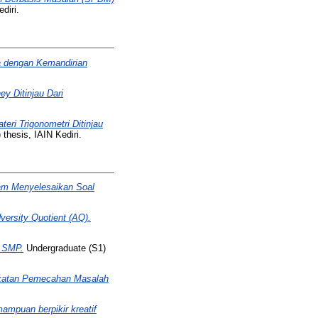
diri.
 dengan Kemandirian
y Ditinjau Dari
i Trigonometri Ditinjau
thesis, IAIN Kediri.
m Menyelesaikan Soal
versity Quotient (AQ).
a SMP.
Undergraduate (S1)
katan Pemecahan Masalah
ampuan berpikir kreatif