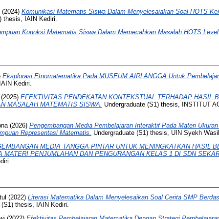
(2024)
Komunikasi Matematis Siswa Dalam Menyelesaiakan Soal HOTS Keis
thesis, IAIN Kediri.
mpuan Konoksi Matematis Siswa Dalam Memecahkan Masalah HOTS Level 
)
Eksplorasi Etnomatematika Pada MUSEUM AIRLANGGA Untuk Pembelajara
IAIN Kediri.
(2025)
EFEKTIVITAS PENDEKATAN KONTEKSTUAL TERHADAP HASIL BE
 MASALAH MATEMATIS SISWA.
Undergraduate (S1) thesis, INSTITU
bna
(2026)
Pengembangan Media Pembelajaran Interaktif Pada Materi Ukura
puan Representasi Matematis.
Undergraduate (S1) thesis, UIN Syekh Wasil 
EMBANGAN MEDIA TANGGA PINTAR UNTUK MENINGKATKAN HASIL B
 MATERI PENJUMLAHAN DAN PENGURANGAN KELAS 1 DI SDN SEKAR
iri.
ul
(2022)
Literasi Matematika Dalam Menyelesaikan Soal Cerita SMP Berdasa
S1) thesis, IAIN Kediri.
wi
(2022)
Efektivitas Pembelajaran Matematika Dengan Strategi Pembelajar