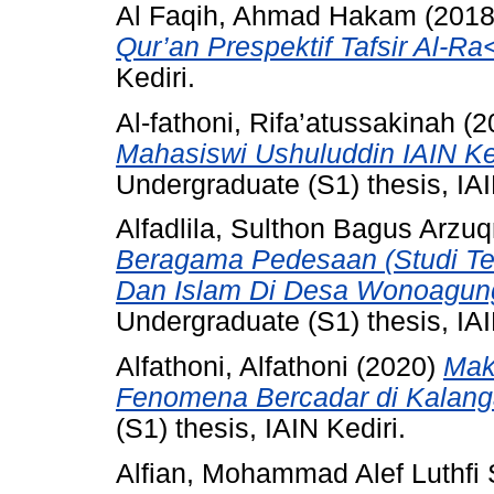
Al Faqih, Ahmad Hakam
(201
Qur’an Prespektif Tafsir Al-Ra
Kediri.
Al-fathoni, Rifa’atussakinah
(2
Mahasiswi Ushuluddin IAIN Ke
Undergraduate (S1) thesis, IAI
Alfadlila, Sulthon Bagus Arzu
Beragama Pedesaan (Studi Te
Dan Islam Di Desa Wonoagun
Undergraduate (S1) thesis, IAI
Alfathoni, Alfathoni
(2020)
Mak
Fenomena Bercadar di Kalanga
(S1) thesis, IAIN Kediri.
Alfian, Mohammad Alef Luthfi