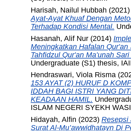
Harisah, Nailul Hubbah
(2021
Ayat-Ayat Khuaf Dengan Meto
Terhadap Kondisi Mental.
Under
Hasanah, Alif Nur
(2014)
Impl
Meningkatkan Hafalan Qur'an 
Tahfidzul Qur'an Ma'unah Sari 
Undergraduate (S1) thesis, IAI
Hendraswari, Viola Risma
(20
153 AYAT (2) HURUF D KOM
IDDAH BAGI ISTRI YANG D
KEADAAN HAMIL.
Undergradu
ISLAM NEGERI SYEKH WASIL
Hidayah, Alfin
(2023)
Resepsi
Surat Al-Mu’awwidhatayn Di