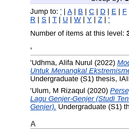
Jump to:
'
|
A
|
B
|
C
|
D
|
E
|
F
R
|
S
|
T
|
U
|
W
|
Y
|
Z
|
‘
Number of items at this level:
'
'Udhma, Alifa Nurul
(2022)
Mod
Untuk Menangkal Ekstremism
Undergraduate (S1) thesis, IAI
'Ulum, M Rizaqul
(2020)
Perse
Lagu Genjer-Genjer (Studi Te
Genjer).
Undergraduate (S1) the
A