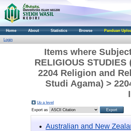
Home
About
Statistics
Browse
Panduan Uploa
Login
Items where Subje
RELIGIOUS STUDIES (F
2204 Religion and Re
Studi Agama) > 2204
Up a level
Export as
Australian and New Zeala