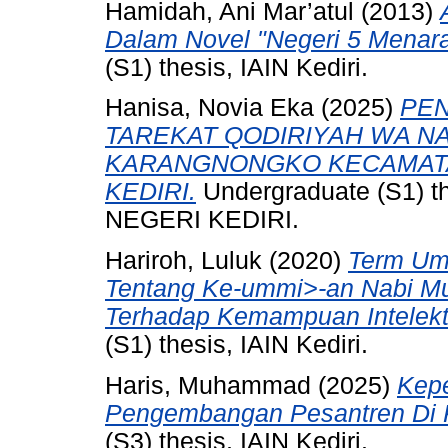
Hamidah, Ani Mar’atul
(2013)
Dalam Novel "Negeri 5 Menar
(S1) thesis, IAIN Kediri.
Hanisa, Novia Eka
(2025)
PEN
TAREKAT QODIRIYAH WA N
KARANGNONGKO KECAMAT
KEDIRI.
Undergraduate (S1) 
NEGERI KEDIRI.
Hariroh, Luluk
(2020)
Term Um
Tentang Ke-ummi>-an Nabi M
Terhadap Kemampuan Intelektua
(S1) thesis, IAIN Kediri.
Haris, Muhammad
(2025)
Kep
Pengembangan Pesantren Di K
(S3) thesis, IAIN Kediri.