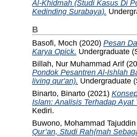
Al-Khidmah (Studi Kasus Di Po
Kedinding Surabaya).
Undergra
B
Basofi, Moch
(2020)
Pesan Da
Karya Opick.
Undergraduate (S1
Billah, Nur Muhammad Arif
(2
Pondok Pesantren Al-Ishlah Ba
living qur'an).
Undergraduate (S
Binarto, Binarto
(2021)
Konsep
Islam: Analisis Terhadap Ayat 
Kediri.
Buwono, Mohammad Tajuddin 
Qur’an, Studi Rah{mah Seba