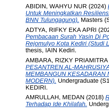
ABIDIN, WAHYU NUR
(2024)
Untuk Meningkatkan Resiliens
BNN Tulungagung).
Masters (S2
ADTYA, RIFKY EKA APRI
(20
Pembacaan Surah Yasin Di P
Rejomulyo Kota Kediri (Studi L
thesis, IAIN Kediri.
AMBARA, RIZKY PRIAMITRA
PESANTREN AL-MAHRUSIYAH
MEMBANGUN KESADARAN ME
MODERN).
Undergraduate (S
KEDIRI.
AMRULLAH, MEDAN
(2018)
R
Terhadap Ide Khilafah.
Undergr