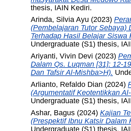
thesis, IAIN Kediri.
Arinda, Silvia Ayu
(2023)
Pera
(Pembelajaran Tutor Sebaya) 
Terhadap Hasil Belajar Sisw
Undergraduate (S1) thesis, IAI
Ariyanti, Vivin Devi
(2023)
Pem
Dalam Qs. Luqman [31]: 12-19 
Dan Tafsir Al-Mishba>H).
Under
Arlianto, Refaldo Dian
(2024)
(Argumentatif Keotentikkan Al
Undergraduate (S1) thesis, IAI
Ashar, Bagus
(2024)
Kajian Te
(Prespektif Ibnu Katsir Dalam K
Undergraduate (S1) thesis, IAI