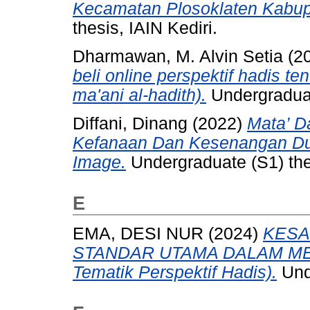
Kecamatan Plosoklaten Kabupa
thesis, IAIN Kediri.
Dharmawan, M. Alvin Setia
(2
beli online perspektif hadis ten
ma'ani al-hadith).
Undergraduate
Diffani, Dinang
(2022)
Mata’ D
Kefanaan Dan Kesenangan Dun
Image.
Undergraduate (S1) thes
E
EMA, DESI NUR
(2024)
KESA
STANDAR UTAMA DALAM MEM
Tematik Perspektif Hadis).
Unde