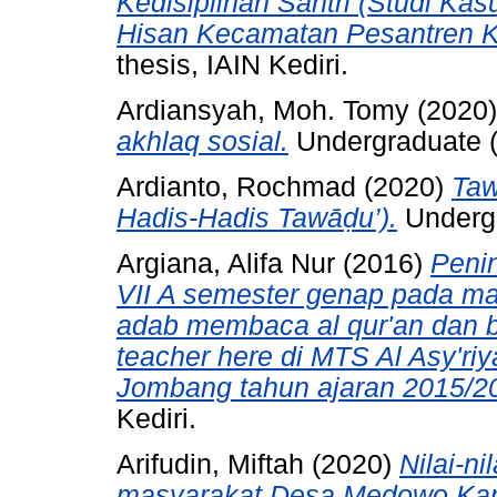
Kedisiplinan Santri (Studi K
Hisan Kecamatan Pesantren Ko
thesis, IAIN Kediri.
Ardiansyah, Moh. Tomy
(2020
akhlaq sosial.
Undergraduate (S
Ardianto, Rochmad
(2020)
Taw
Hadis-Hadis Tawāḍu’).
Undergr
Argiana, Alifa Nur
(2016)
Penin
VII A semester genap pada mat
adab membaca al qur'an dan b
teacher here di MTS Al Asy'r
Jombang tahun ajaran 2015/2
Kediri.
Arifudin, Miftah
(2020)
Nilai-ni
masyarakat Desa Medowo Kan