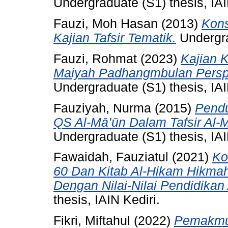
Undergraduate (S1) thesis, IAI
Fauzi, Moh Hasan
(2013)
Kons
Kajian Tafsir Tematik.
Undergra
Fauzi, Rohmat
(2023)
Kajian K
Maiyah Padhangmbulan Perspe
Undergraduate (S1) thesis, IAI
Fauziyah, Nurma
(2015)
Pendu
QS Al-Mā’ūn Dalam Tafsir Al-
Undergraduate (S1) thesis, IAI
Fawaidah, Fauziatul
(2021)
Ko
60 Dan Kitab Al-Hikam Hikma
Dengan Nilai-Nilai Pendidika
thesis, IAIN Kediri.
Fikri, Miftahul
(2022)
Pemakmur