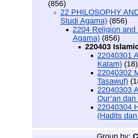
(856)
22 PHILOSOPHY AND 
Studi Agama)
(856)
2204 Religion and
Agama)
(856)
220403 Islamic
22040301 A
Kalam)
(18)
22040302 M
Tasawuf)
(1
22040303 Al
Qur’an dan 
22040304 H
(Hadits dan
Group by:
C