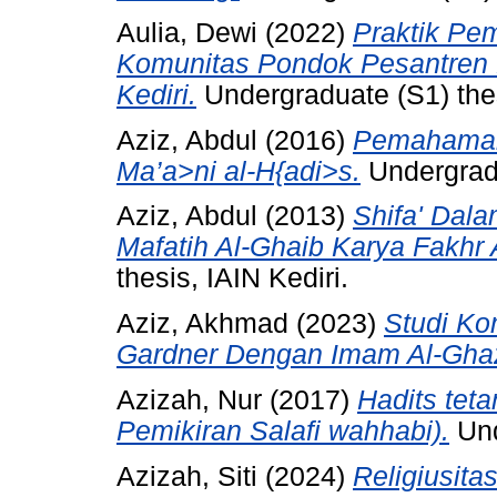
Aulia, Dewi
(2022)
Praktik Pe
Komunitas Pondok Pesantren P
Kediri.
Undergraduate (S1) thes
Aziz, Abdul
(2016)
Pemahaman 
Ma’a>ni al-H{adi>s.
Undergradu
Aziz, Abdul
(2013)
Shifa' Dala
Mafatih Al-Ghaib Karya Fakhr A
thesis, IAIN Kediri.
Aziz, Akhmad
(2023)
Studi Ko
Gardner Dengan Imam Al-Ghaz
Azizah, Nur
(2017)
Hadits tet
Pemikiran Salafi wahhabi).
Und
Azizah, Siti
(2024)
Religiusit