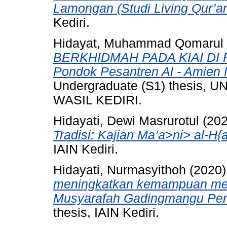
Lamongan (Studi Living Qur’an
Kediri.
Hidayat, Muhammad Qomarul
BERKHIDMAH PADA KIAI DI 
Pondok Pesantren Al - Amien 
Undergraduate (S1) thesis
WASIL KEDIRI.
Hidayati, Dewi Masrurotul
(20
Tradisi: Kajian Ma’a>ni> al-H{a
IAIN Kediri.
Hidayati, Nurmasyithoh
(2020
meningkatkan kemampuan mem
Musyarafah Gadingmangu Per
thesis, IAIN Kediri.