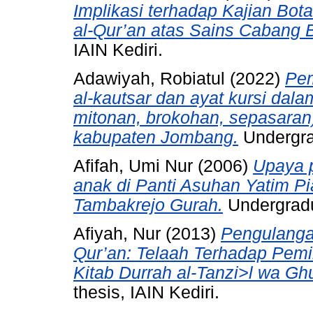
Implikasi terhadap Kajian Bot
al-Qur’an atas Sains Cabang B
IAIN Kediri.
Adawiyah, Robiatul
(2022)
Pem
al-kautsar dan ayat kursi dala
mitonan, brokohan, sepasaran)
kabupaten Jombang.
Undergrad
Afifah, Umi Nur
(2006)
Upaya 
anak di Panti Asuhan Yatim Pi
Tambakrejo Gurah.
Undergradua
Afiyah, Nur
(2013)
Pengulanga
Qur’an: Telaah Terhadap Pemik
Kitab Durrah al-Tanzi>l wa Ghu
thesis, IAIN Kediri.