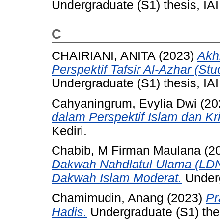
Undergraduate (S1) thesis, IAI
C
CHAIRIANI, ANITA
(2023)
Akh
Perspektif Tafsir Al-Azhar (Stu
Undergraduate (S1) thesis, IAI
Cahyaningrum, Evylia Dwi
(20
dalam Perspektif Islam dan Kri
Kediri.
Chabib, M Firman Maulana
(2
Dakwah Nahdlatul Ulama (LDN
Dakwah Islam Moderat.
Underg
Chamimudin, Anang
(2023)
Pr
Hadis.
Undergraduate (S1) thes