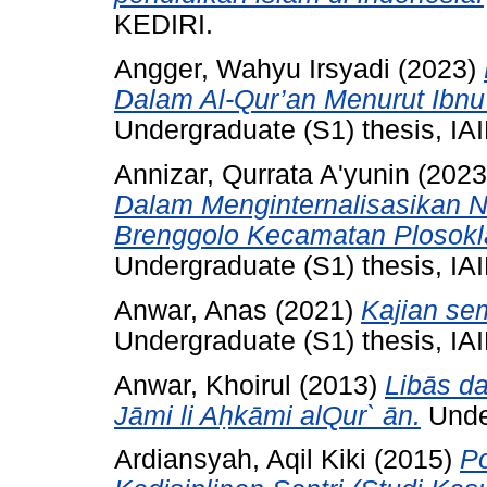
KEDIRI.
Angger, Wahyu Irsyadi
(2023)
Dalam Al-Qur’an Menurut Ibnu
Undergraduate (S1) thesis, IAI
Annizar, Qurrata A'yunin
(202
Dalam Menginternalisasikan N
Brenggolo Kecamatan Plosokla
Undergraduate (S1) thesis, IAI
Anwar, Anas
(2021)
Kajian sem
Undergraduate (S1) thesis, IAI
Anwar, Khoirul
(2013)
Libās da
Jāmi li Aḥkāmi alQur` ān.
Under
Ardiansyah, Aqil Kiki
(2015)
P