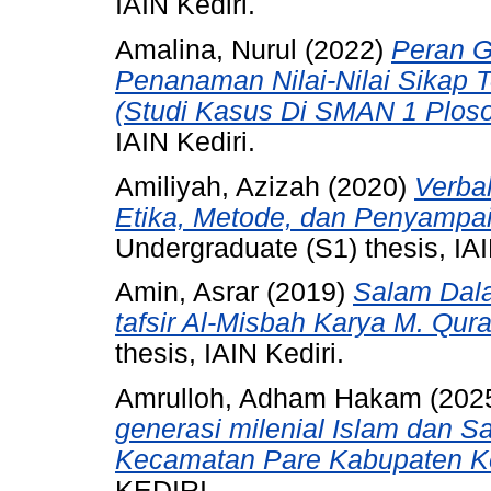
IAIN Kediri.
Amalina, Nurul
(2022)
Peran G
Penanaman Nilai-Nilai Sikap 
(Studi Kasus Di SMAN 1 Ploso
IAIN Kediri.
Amiliyah, Azizah
(2020)
Verba
Etika, Metode, dan Penyampai
Undergraduate (S1) thesis, IAI
Amin, Asrar
(2019)
Salam Dala
tafsir Al-Misbah Karya M. Qur
thesis, IAIN Kediri.
Amrulloh, Adham Hakam
(202
generasi milenial Islam dan S
Kecamatan Pare Kabupaten Ke
KEDIRI.