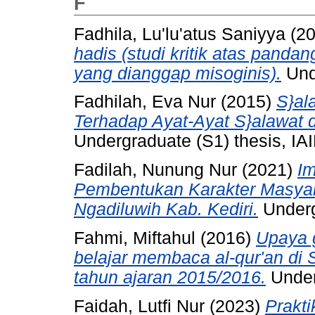
F
Fadhila, Lu'lu'atus Saniyya
(2
hadis (studi kritik atas panda
yang dianggap misoginis).
Unde
Fadhilah, Eva Nur
(2015)
S}al
Terhadap Ayat-Ayat S}alawat
Undergraduate (S1) thesis, IAI
Fadilah, Nunung Nur
(2021)
Im
Pembentukan Karakter Masyar
Ngadiluwih Kab. Kediri.
Undergr
Fahmi, Miftahul
(2016)
Upaya 
belajar membaca al-qur'an di
tahun ajaran 2015/2016.
Underg
Faidah, Lutfi Nur
(2023)
Prakt