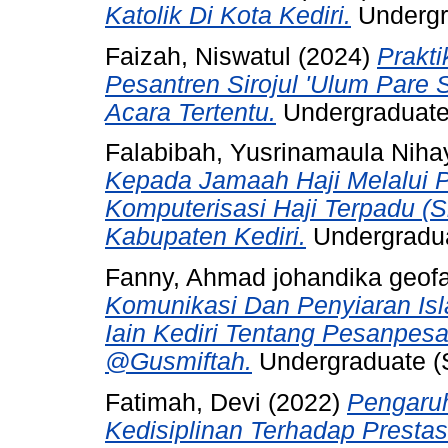
Katolik Di Kota Kediri.
Undergra
Faizah, Niswatul
(2024)
Prakt
Pesantren Sirojul 'Ulum Pare
Acara Tertentu.
Undergraduate (
Falabibah, Yusrinamaula Niha
Kepada Jamaah Haji Melalui 
Komputerisasi Haji Terpadu (
Kabupaten Kediri.
Undergraduat
Fanny, Ahmad johandika geof
Komunikasi Dan Penyiaran Is
Iain Kediri Tentang Pesanpes
@Gusmiftah.
Undergraduate (S
Fatimah, Devi
(2022)
Pengaruh
Kedisiplinan Terhadap Prestas