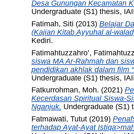
Desa Gunungan Kecamatan Ka
Undergraduate (S1) thesis, IAI
Fatimah, Siti
(2013)
Belajar D
(Kajian Kitab Ayyuhal al-walad
Kediri.
Fatimahtuzzahro’, Fatimahtuzz
siswa MA Ar-Rahmah dan sisw
pendidikan akhlak dalam film 
Undergraduate (S1) thesis, IAI
Fatkurrohman, Moh.
(2021)
Pe
Kecerdasan Spiritual Siswa-S
Nganjuk.
Undergraduate (S1) th
Fatmawati, Tutut
(2019)
Penaf
terhadap Ayat-Ayat Istiqa>mah