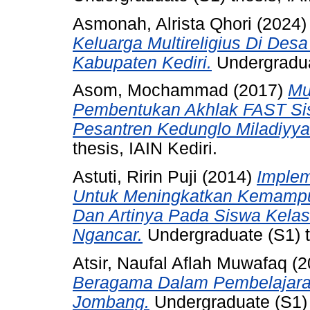
Asmonah, Alrista Qhori
(2024
Keluarga Multireligius Di De
Kabupaten Kediri.
Undergraduat
Asom, Mochammad
(2017)
Mu
Pembentukan Akhlak FAST Sis
Pesantren Kedunglo Miladiyyah
thesis, IAIN Kediri.
Astuti, Ririn Puji
(2014)
Implem
Untuk Meningkatkan Kemampua
Dan Artinya Pada Siswa Kelas
Ngancar.
Undergraduate (S1) th
Atsir, Naufal Aflah Muwafaq
(2
Beragama Dalam Pembelajara
Jombang.
Undergraduate (S1) t