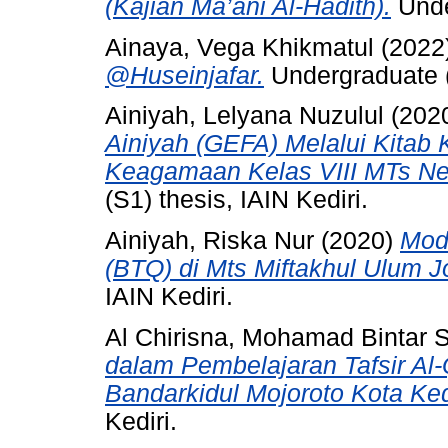
(Kajian Ma’āni Al-Hadīth).
Under
Ainaya, Vega Khikmatul
(2022
@Huseinjafar.
Undergraduate (S
Ainiyah, Lelyana Nuzulul
(202
Ainiyah (GEFA) Melalui Kita
Keagamaan Kelas VIII MTs Neg
(S1) thesis, IAIN Kediri.
Ainiyah, Riska Nur
(2020)
Mod
(BTQ) di Mts Miftakhul Ulum 
IAIN Kediri.
Al Chirisna, Mohamad Bintar 
dalam Pembelajaran Tafsir Al-
Bandarkidul Mojoroto Kota Kedi
Kediri.