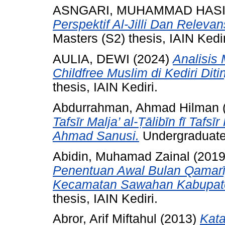
ASNGARI, MUHAMMAD HAS
Perspektif Al-Jilli Dan Releva
Masters (S2) thesis, IAIN Kedir
AULIA, DEWI
(2024)
Analisis
Childfree Muslim di Kediri Diti
thesis, IAIN Kediri.
Abdurrahman, Ahmad Hilman
Tafsīr Malja’ al-Ṭālibīn fī Taf
Ahmad Sanusi.
Undergraduate (
Abidin, Muhamad Zainal
(201
Penentuan Awal Bulan Qamarī
Kecamatan Sawahan Kabupat
thesis, IAIN Kediri.
Abror, Arif Miftahul
(2013)
Kata