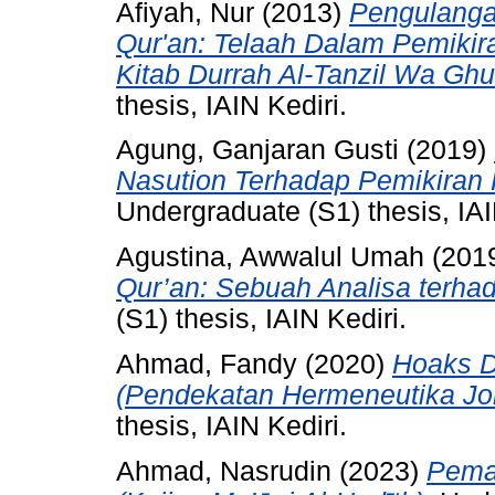
Afiyah, Nur
(2013)
Pengulanga
Qur'an: Telaah Dalam Pemikira
Kitab Durrah Al-Tanzil Wa Ghur
thesis, IAIN Kediri.
Agung, Ganjaran Gusti
(2019)
Nasution Terhadap Pemikiran 
Undergraduate (S1) thesis, IAI
Agustina, Awwalul Umah
(201
Qur’an: Sebuah Analisa terha
(S1) thesis, IAIN Kediri.
Ahmad, Fandy
(2020)
Hoaks D
(Pendekatan Hermeneutika Jor
thesis, IAIN Kediri.
Ahmad, Nasrudin
(2023)
Pema