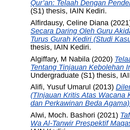
Qur’an: Telaah Dengan Pendek
(S1) thesis, IAIN Kediri.
Alfirdausy, Celine Diana
(2021
Secara Daring Oleh Guru Akid
Turus Gurah Kediri (Studi Kasu
thesis, IAIN Kediri.
Algiffary, M Nabila
(2020)
Tela
Tentang Tinjauan Kebolehan 
Undergraduate (S1) thesis, IAI
Alifi, Yusuf Umarul
(2013)
Dil
(TInjauan Kritis Atas Wacana
dan Perkawinan Beda Agama)
Alwi, Moch. Bashori
(2021)
Taf
Wa Al-Tanwir Prespektif Maqas