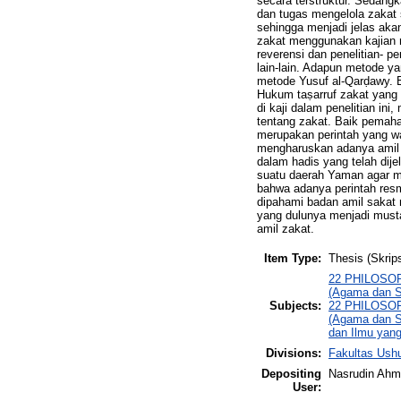
secara terstruktur. Sedan
dan tugas mengelola zakat
sehingga menjadi jelas aka
zakat menggunakan kajian ma
reverensi dan penelitian- p
lain-lain. Adapun metode ya
metode Yusuf al-Qarḍawy. B
Hukum taṣarruf zakat yang
di kaji dalam penelitian 
tentang zakat. Baik pemaha
merupakan perintah yang wa
mengharuskan adanya amil z
dalam hadis yang telah dij
suatu daerah Yaman agar m
bahwa adanya perintah res
dipahami badan amil sakat
yang dulunya menjadi must
amil zakat.
Item Type:
Thesis (Skrips
22 PHILOSOPH
(Agama dan St
Subjects:
22 PHILOSOPH
(Agama dan St
dan Ilmu yang
Divisions:
Fakultas Ushu
Depositing
Nasrudin Ah
User: