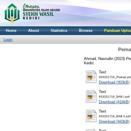
Home
About
Statistics
Browse
Panduan Uploa
Login
Pemah
Ahmad, Nasrudin
(2023)
Pe
Kediri.
Text
933201716_Prabab.pd
Download (303kB)
Text
933201716_BAB I.pdf
Download (416kB)
Text
933201716_BAB II.pdf
Download (443kB)
Text