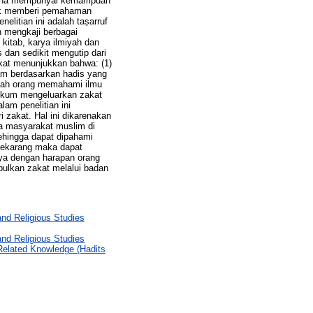
g mana mempunyai kemampuan
tuk memberi pemahaman
litian ini adalah taṣarruf
n mengkaji berbagai
 kitab, karya ilmiyah dan
s dan sedikit mengutip dari
akat menunjukkan bahwa: (1)
am berdasarkan hadis yang
mlah orang memahami ilmu
hukum mengeluarkan zakat
am penelitian ini
 zakat. Hal ini dikarenakan
da masyarakat muslim di
hingga dapat dipahami
sekarang maka dapat
ya dengan harapan orang
ulkan zakat melalui badan
d Religious Studies
d Religious Studies
Related Knowledge (Hadits