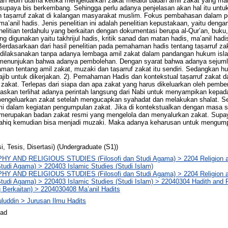
gkan lebih utama ketika mengeluarkan zakat melalui badan amil zakat yan
 supaya bis berkembang. Sehingga perlu adanya penjelasan akan hal itu un
n taṣarruf zakat di kalangan masyarakat muslim. Fokus pembahasan dalam pene
’anil hadis. Jenis penelitian ini adalah penelitian kepustakaan, yaitu denga
enelitian terdahulu yang berkaitan dengan dokumentasi berupa al-Qur’an, buku,
ng digunakan yaitu takhrijul hadis, kritik sanad dan matan hadis, ma’anil hadi
erdasarkaan dari hasil penelitian pada pemahaman hadis tentang taṣarruf z
 dilaksanakan tanpa adanya lembaga amil zakat dalam pandangan hukum isl
ini, menunjukan bahwa adanya pembolehan. Dengan syarat bahwa adanya seju
man tentang amil zakat, muzaki dan taṣarruf zakat itu sendiri. Sedangkan 
jib untuk dikerjakan. 2). Pemahaman Hadis dan kontekstual taṣarruf zakat dal
akat. Terlepas dari siapa dan apa zakat yang harus dikeluarkan oleh pemberi
elaskan terlihat adanya perintah langsung dari Nabi untuk menyampikan kepa
engeluarkan zakat setelah mengucapkan syahadat dan melakukan shalat. Se
mi dalam kegiatan pengumpulan zakat. Jika di kontekstualkan dengan masa 
 merupakan badan zakat resmi yang mengelola dan menyalurkan zakat. Supa
ahiq kemudian bisa menjadi muzaki. Maka adanya keharusan untuk mengump
i, Tesis, Disertasi) (Undergraduate (S1))
Y AND RELIGIOUS STUDIES (Filosofi dan Studi Agama) > 2204 Religion an
udi Agama) > 220403 Islamic Studies (Studi Islam)
Y AND RELIGIOUS STUDIES (Filosofi dan Studi Agama) > 2204 Religion an
udi Agama) > 220403 Islamic Studies (Studi Islam) > 22040304 Hadith and 
 Berkaitan) > 2204030408 Ma’anil Hadits
luddin > Jurusan Ilmu Hadits
mad