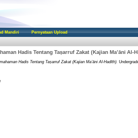
d Mandiri
Pernyataan Upload
aman Hadis Tentang Taṣarruf Zakat (Kajian Ma’āni Al-H
mahaman Hadis Tentang Taṣarruf Zakat (Kajian Ma’āni Al-Hadīth).
Undergradu
f