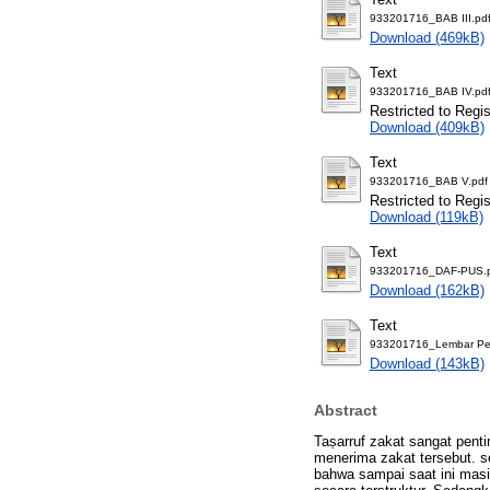
933201716_BAB III.pd
Download (469kB)
Text
933201716_BAB IV.pd
Restricted to Regi
Download (409kB)
Text
933201716_BAB V.pdf
Restricted to Regi
Download (119kB)
Text
933201716_DAF-PUS.
Download (162kB)
Text
933201716_Lembar Per
Download (143kB)
Abstract
Taṣarruf zakat sangat pen
menerima zakat tersebut. 
bahwa sampai saat ini masi