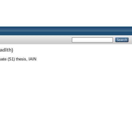
adīth)
ate (S1) thesis, IAIN