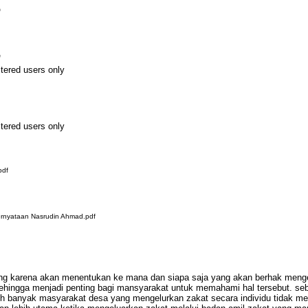
f
f
stered users only
stered users only
pdf
nyataan Nasrudin Ahmad.pdf
ting karena akan menentukan ke mana dan siapa saja yang akan berhak meng
sehingga menjadi penting bagi mansyarakat untuk memahami hal tersebut. se
h banyak masyarakat desa yang mengelurkan zakat secara individu tidak mel