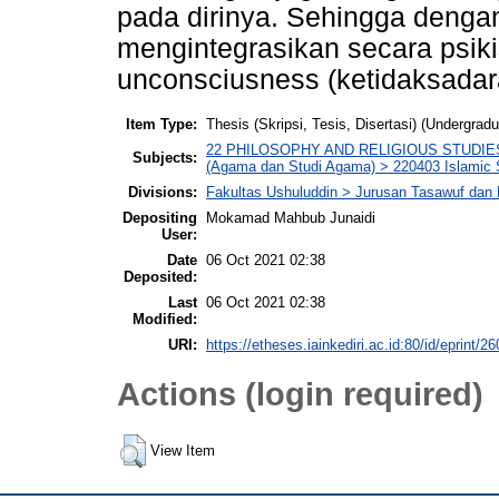
pada dirinya. Sehingga deng
mengintegrasikan secara psik
unconsciusness (ketidaksadara
Item Type:
Thesis (Skripsi, Tesis, Disertasi) (Undergradu
22 PHILOSOPHY AND RELIGIOUS STUDIES (Fil
Subjects:
(Agama dan Studi Agama) > 220403 Islamic S
Divisions:
Fakultas Ushuluddin > Jurusan Tasawuf dan 
Depositing
Mokamad Mahbub Junaidi
User:
Date
06 Oct 2021 02:38
Deposited:
Last
06 Oct 2021 02:38
Modified:
URI:
https://etheses.iainkediri.ac.id:80/id/eprint/2
Actions (login required)
View Item