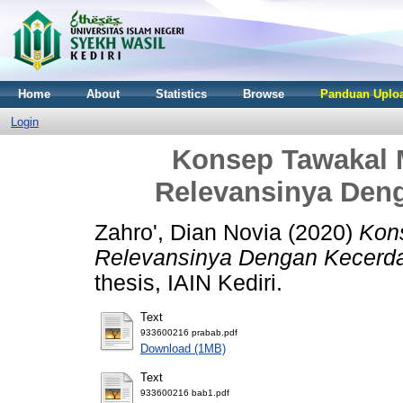
Home
About
Statistics
Browse
Panduan Uploa
Login
Konsep Tawakal 
Relevansinya Deng
Zahro', Dian Novia
(2020)
Kon
Relevansinya Dengan Kecerdas
thesis, IAIN Kediri.
Text
933600216 prabab.pdf
Download (1MB)
Text
933600216 bab1.pdf