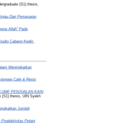
rgraduate (S1) thesis,
tinjau Dari Pemasaran
rena Allah” Pada
tudio Cabang Kediri.
 dalam Meningkatkan
ojonggo Cafe & Resto
LUME PENJUALAN KAIN
 (S1) thesis, UIN Syekh
ningkatkan Jumlah
roduktivitas Petani