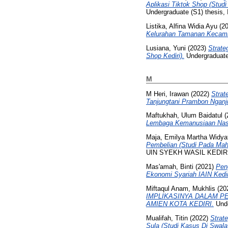
Aplikasi Tiktok Shop (Stu
Undergraduate (S1) thesis, 
Listika, Alfina Widia Ayu
(2
Kelurahan Tamanan Kecamat
Lusiana, Yuni
(2023)
Strate
Shop Kediri).
Undergraduate 
M
M Heri, Irawan
(2022)
Strat
Tanjungtani Prambon Nganj
Maftukhah, Ulum Baidatul
(
Lembaga Kemanusiaan Nasio
Maja, Emilya Martha Widya
Pembelian (Studi Pada Mah
UIN SYEKH WASIL KEDIRI
Mas'amah, Binti
(2021)
Pen
Ekonomi Syariah IAIN Kedir
Miftaqul Anam, Mukhlis
(20
IMPLIKASINYA DALAM P
AMIEN KOTA KEDIRI.
Unde
Mualifah, Titin
(2022)
Strat
Sula (Studi Kasus Di Swal