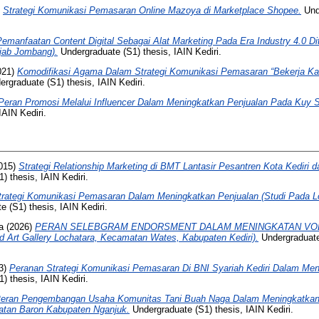
)
Strategi Komunikasi Pemasaran Online Mazoya di Marketplace Shopee.
Unde
Pemanfaatan Content Digital Sebagai Alat Marketing Pada Era Industry 4.0 Di
ijab Jombang).
Undergraduate (S1) thesis, IAIN Kediri.
021)
Komodifikasi Agama Dalam Strategi Komunikasi Pemasaran “Bekerja Ka
rgraduate (S1) thesis, IAIN Kediri.
Peran Promosi Melalui Influencer Dalam Meningkatkan Penjualan Pada Kuy S
IAIN Kediri.
015)
Strategi Relationship Marketing di BMT Lantasir Pesantren Kota Kediri
) thesis, IAIN Kediri.
trategi Komunikasi Pemasaran Dalam Meningkatkan Penjualan (Studi Pada L
 (S1) thesis, IAIN Kediri.
a
(2026)
PERAN SELEBGRAM ENDORSMENT DALAM MENINGKATAN VO
d Art Gallery Lochatara, Kecamatan Wates, Kabupaten Kediri).
Undergraduate
3)
Peranan Strategi Komunikasi Pemasaran Di BNI Syariah Kediri Dalam Me
) thesis, IAIN Kediri.
eran Pengembangan Usaha Komunitas Tani Buah Naga Dalam Meningkatkan P
tan Baron Kabupaten Nganjuk.
Undergraduate (S1) thesis, IAIN Kediri.