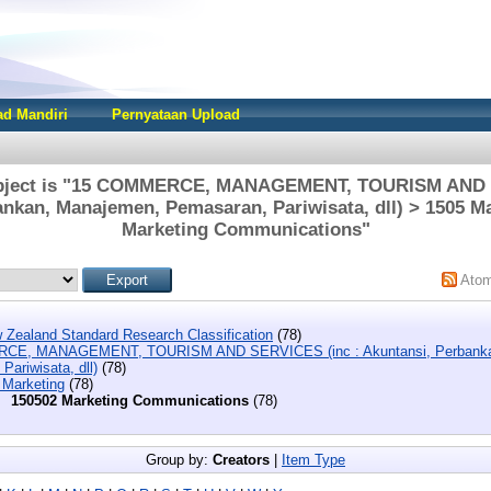
d Mandiri
Pernyataan Upload
ubject is "15 COMMERCE, MANAGEMENT, TOURISM AND S
nkan, Manajemen, Pemasaran, Pariwisata, dll) > 1505 M
Marketing Communications"
Ato
 Zealand Standard Research Classification
(78)
CE, MANAGEMENT, TOURISM AND SERVICES (inc : Akuntansi, Perbanka
Pariwisata, dll)
(78)
 Marketing
(78)
150502 Marketing Communications
(78)
Group by:
Creators
|
Item Type