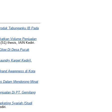
roduk Tabunganku IB Pada
gkatkan Volume Penjualan
S1) thesis, IAIN Kediri.
 Glow Di Desa Pucuk
undry Karpet Kediri).
Brand Awareness di Kota
ies Dalam Mendorong Minat
njualan Di PT. Gemilang
rketing Syariah (Studi
diri.