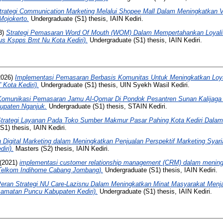
trategi Communication Marketing Melalui Shopee Mall Dalam Meningkatkan 
Mojokerto.
Undergraduate (S1) thesis, IAIN Kediri.
3)
Strategi Pemasaran Word Of Mouth (WOM) Dalam Mempertahankan Loyali
us Kspps Bmt Nu Kota Kediri).
Undergraduate (S1) thesis, IAIN Kediri.
2026)
Implementasi Pemasaran Berbasis Komunitas Untuk Meningkatkan Loyal
 Kota Kediri).
Undergraduate (S1) thesis, UIN Syekh Wasil Kediri.
Komunikasi Pemasaran Jamu Al-Qomar Di Pondok Pesantren Sunan Kalijag
upaten Nganjuk.
Undergraduate (S1) thesis, STAIN Kediri.
trategi Layanan Pada Toko Sumber Makmur Pasar Pahing Kota Kediri Dalam
1) thesis, IAIN Kediri.
 Digital Marketing dalam Meningkatkan Penjualan Perspektif Marketing Syar
iri).
Masters (S2) thesis, IAIN Kediri.
(2021)
implementasi customer relationship management (CRM) dalam menin
 Telkom Indihome Cabang Jombang).
Undergraduate (S1) thesis, IAIN Kediri.
eran Strategi NU Care-Lazisnu Dalam Meningkatkan Minat Masyarakat Menja
amatan Puncu Kabupaten Kediri).
Undergraduate (S1) thesis, IAIN Kediri.