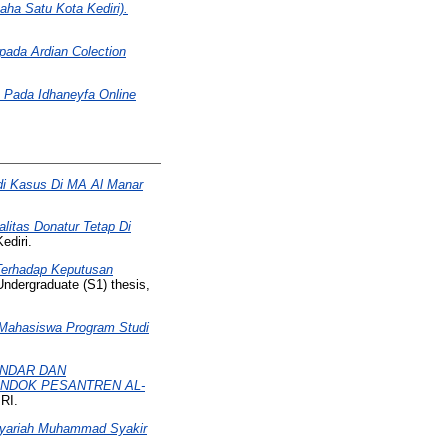
ha Satu Kota Kediri).
pada Ardian Colection
s Pada Idhaneyfa Online
di Kasus Di MA Al Manar
litas Donatur Tetap Di
ediri.
Terhadap Keputusan
ndergraduate (S1) thesis,
 Mahasiswa Program Studi
ANDAR DAN
ONDOK PESANTREN AL-
RI.
Syariah Muhammad Syakir