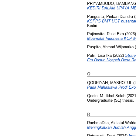
PRIYAMBODO, BAMBAN
KEDIRI DALAM UPAYA M
Pangestu, Pinkan Diandra
(
KSPPS BMT UGT nusantara 
Kediri.
Pujinovita, Rizki Eka
(2026
Muamalat Indonesia KCP Mo
Puspito, Ahmad Wijanarko
(
Putri, Lisa Ika
(2022)
Strat
Fm Dusun Ngepeh Desa Re
Q
QODRIYAH, MASROTUL
(
Pada Mahasiswa Prodi Ekon
Qodin, M. Ikbal Solah
(202
Undergraduate (S1) thesis, 
R
RachmaDita, Akilatul Wafd
Meningkatkan Jumlah Angg
Ratnawati, Dewi
(2024)
Imp