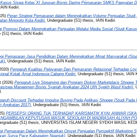
di Kasus Siswa Kelas XI Jurusan Bisnis Daring Pemasaran SMKS Pawyatan Da
IAIN Kediri.
025)
Peran Strategi Pemasaran dalam Meningkatkan Volume Penjualan Studi 
an Mojoroto Kota Kediri.
Undergraduate (S1) thesis, IAIN Kediri.
gi Promosi Dalam Meningkatkan Penjualan Melalui Media Sosial (Studi Kasu
(S1) thesis, IAIN Kediri.
egi Pemasaran Jasa Pendidikan Dalam Meningkatkan Minat Masyarakat (Stu
uk).
Undergraduate (S1) thesis, IAIN Kediri.
2020)
Pengaruh Kualitas Pelayanan Dan Pemasaran Relasional Terhadap Loya
nal Kotak Amal Indonesia Cabang Kediri.
Undergraduate (S1) thesis, IAIN K
t
(2026)
Pengaruh Live Streaming dan Program Diskon Marketplace Shopee 
asiswa Manajemen Bisnis Syariah Angkatan 2024 UIN Syekh Wasil Kediri).
U
.
garuh Discount Terhadap Impulse Buying Pada Aplikasi Shopee (Studi Pada
i Angkatan 2017).
Undergraduate (S1) thesis, IAIN Kediri.
25)
PERSEPSI ORANG TUA TERHADAP KARISMATIK KYAI ANWAR ISK
ENGAMBILAN KEPUTUSAN MASUK SEKOLAH DI MADRASAH ALIYAH P
rgraduate (S1) thesis, UNIVERSITAS ISLAM NEGERI SYEKH WASIL KEDI
egi Pemasaran Dalam Meningkatkan Omzet Penjualan Perspektif Marketing 
ayan Surya Pace Kabupaten Nganjuk).
Undergraduate (S1) thesis, IAIN Kediri.