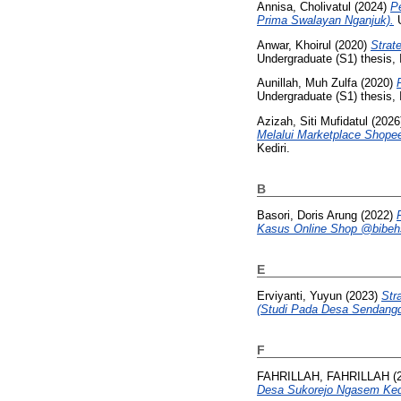
Annisa, Cholivatul
(2024)
Pe
Prima Swalayan Nganjuk).
U
Anwar, Khoirul
(2020)
Strat
Undergraduate (S1) thesis, 
Aunillah, Muh Zulfa
(2020)
Undergraduate (S1) thesis, 
Azizah, Siti Mufidatul
(2026
Melalui Marketplace Shopee 
Kediri.
B
Basori, Doris Arung
(2022)
Kasus Online Shop @bibehst
E
Erviyanti, Yuyun
(2023)
Str
(Studi Pada Desa Sendang
F
FAHRILLAH, FAHRILLAH
(
Desa Sukorejo Ngasem Kedi