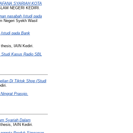
AFANA SYARIAH KOTA
ISLAM NEGERI KEDIRI.
anan nasabah (studi pada
am Negeri Syekh Wasil
 (studi pada Bank
thesis, IAIN Kediri.
 Studi Kasus Radio SBL
ian Di Tiktok Shop (Studi
iri.
Ningrat Prasojo.
um Syariah Dalam
hesis, IAIN Kediri.
 Anggota Produk Simpanan