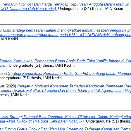
)
Pengaruh Promosi Dan Harga Terhadap Keputusan Anggota Dalam Memilih
UGT Nusantara Cab.Pare Kediri).
Undergraduate (S1) thesis, IAIN Kediri.
nalisis strategi pemasaran dalam meningkatkan jumlah nasabah pengguna p
 dari pemasaran syariah (studi kasus pada BMT UGT NUSANTARA cabang pemb
IAIN Kediri.
Strategi Komunikasi Pemasaran Brand Apple Pada Toko Vanilla Iphone di Kot
men.
Undergraduate (S1) thesis, IAIN Kediri.
022)
Strategi Komunikasi Pemasaran Radio Gita FM Jombang dalam Mempert
dergraduate (S1) thesis, IAIN Kediri.
war
(2020)
Pengaruh Motivasi Konsumen Terhadap Keputusan Pembelian P
onomi Syariah Fakultas Ekonomi Dan Bisnis Islam Institut Agama Islam Neg
esis, IAIN Kediri.
alisis Strategi Promosi Bibit Tanaman Melalui Tiktok Live Dalam Meningkatka
Pada Akun TikTok @TNa Bibit Kabupaten Nganjuk).
Undergraduate (S1) thesis,
n Promo Gratis Ongkir Dan Iklan Live Streaming Terhadap Keputusan Pem