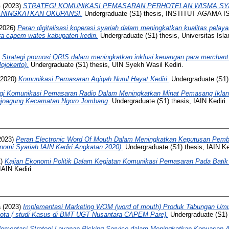
G
(2023)
STRATEGI KOMUNIKASI PEMASARAN PERHOTELAN WISMA SY
ENINGKATKAN OKUPANSI.
Undergraduate (S1) thesis, INSTITUT AGAMA 
2026)
Peran digitalisasi koperasi syariah dalam meningkatkan kualitas pelay
capem wates kabupaten kediri.
Undergraduate (S1) thesis, Universitas Isl
)
Strategi promosi QRIS dalam meningkatkan inklusi keuangan para merchant
jokerto).
Undergraduate (S1) thesis, UIN Syekh Wasil Kediri.
2020)
Komunikasi Pemasaran Aqiqah Nurul Hayat Kediri.
Undergraduate (S1) 
egi Komunikasi Pemasaran Radio Dalam Meningkatkan Minat Pemasang Iklan
joagung Kecamatan Ngoro Jombang.
Undergraduate (S1) thesis, IAIN Kediri.
2023)
Peran Electronic Word Of Mouth Dalam Meningkatkan Keputusan Pembel
omi Syariah IAIN Kediri Angkatan 2020).
Undergraduate (S1) thesis, IAIN Ked
1)
Kajian Ekonomi Politik Dalam Kegiatan Komunikasi Pemasaran Pada Batik 
IAIN Kediri.
a
(2023)
Implementasi Marketing WOM (word of mouth) Produk Tabungan Um
ota ( studi Kasus di BMT UGT Nusantara CAPEM Pare).
Undergraduate (S1) t
lementasi Strategi Layanan Picking Service dalam Meningkatkan Kepuasan