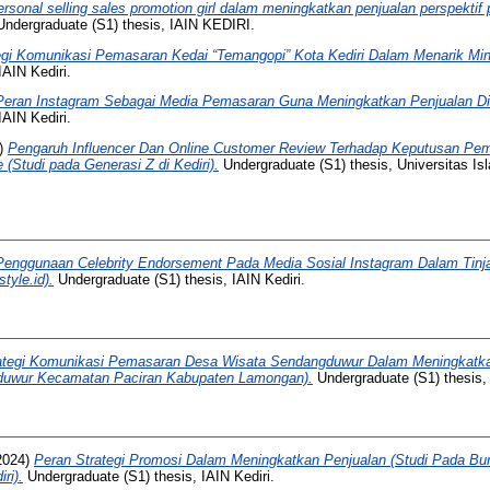
rsonal selling sales promotion girl dalam meningkatkan penjualan perspektif 
ndergraduate (S1) thesis, IAIN KEDIRI.
egi Komunikasi Pemasaran Kedai “Temangopi” Kota Kediri Dalam Menarik Min
IAIN Kediri.
Peran Instagram Sebagai Media Pemasaran Guna Meningkatkan Penjualan Di 
IAIN Kediri.
)
Pengaruh Influencer Dan Online Customer Review Terhadap Keputusan Pe
(Studi pada Generasi Z di Kediri).
Undergraduate (S1) thesis, Universitas I
Penggunaan Celebrity Endorsement Pada Media Sosial Instagram Dalam Tinj
yle.id).
Undergraduate (S1) thesis, IAIN Kediri.
ategi Komunikasi Pemasaran Desa Wisata Sendangduwur Dalam Meningkatk
duwur Kecamatan Paciran Kabupaten Lamongan).
Undergraduate (S1) thesis, 
2024)
Peran Strategi Promosi Dalam Meningkatkan Penjualan (Studi Pada Bur
ri).
Undergraduate (S1) thesis, IAIN Kediri.