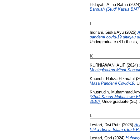
Hidayati, Afina Ratna
(2024
Barokah (Studi Kasus BMT 
I
Indriani, Siska Ayu
(2025)
A
pandemi covid-19 ditinjau
Undergraduate (S1) thesis, 
K
KURNIAWAN, ALIF
(2024)
Meningkatkan Minat Konsu
Khoiroh, Hafiza Hikmatul
(2
Masa Pandemi Covid-19.
Un
Khusnudin, Muhammad An
(Studi Kasus Mahasiswa Ek
2018).
Undergraduate (S1) th
L
Lestari, Dwi Putri
(2025)
An
Etika Bisnis Islam (Studi 
Lestari, Qori
(2024)
Hubunga