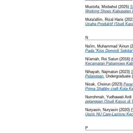
Mustofa, Misbahul
(2025)
S
Working Shoes Kabupaten 
Muta'allim, Rizal Haris
(202
Usaha Produktif (Studi Kas
N
Na'im, Muhammad 'Ainun
(
Pada “Kios Domisili Sekitar”
Ni'amah, Roi Satun
(2016)
Kecamatan Patianrowo Kab
Nihayah, Najmatun
(2023)
S
Pelanggan.
Undergraduate (S
Nisak, Choirun
(2023)
Peran
Prima Shabby craft Kota Ked
Nurrohmah, Yudhawati Ardi
pelanggan (Studi Kasus di
Nuryasin, Nuryasin
(2020)
P
Upzis NU Care-Lazisnu Kec
P