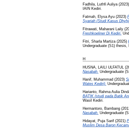
Fadhila, Luthfi Auliya
(2023
IAIN Kediri.
Fatmah, Elysa Ayu
(2023)
Syariah (Studi Kasus Dhyh
Fitrawati, Maharani Laily
(2
Freshkoeliner Di Kediri.
Unde
Fitri, Sharla Martiza
(2025)
Undergraduate (S1) thesis, 
H
HUSNA, LAILI ULFATUL
(2
Nasabah.
Undergraduate (S1
Hanif, Muhammad
(2023)
S
Wates Kediri).
Undergraduate
Harianto, Rahma Aulia Dind
BATIK (studi pada Batik An
Wasil Kediri.
Hermantoro, Bambang
(201
Nasabah.
Undergraduate (S1
Hidayat, Puja Sarif
(2021)
P
Muslim Desa Baron Kecama