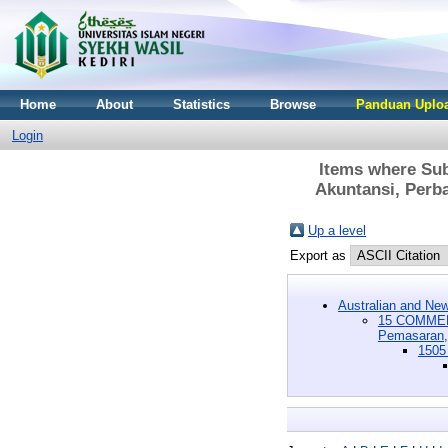
Home
About
Statistics
Browse
Panduan Uploa
Login
Items where S
Akuntansi, Perba
Up a level
Export as
Australian and New
15 COMMER
Pemasaran, 
1505