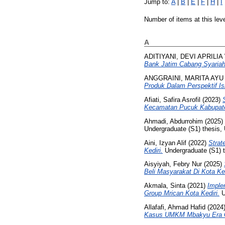
Jump to:
A
|
B
|
E
|
F
|
H
|
I
Number of items at this lev
A
ADITIYANI, DEVI APRILI
Bank Jatim Cabang Syariah 
ANGGRAINI, MARITA AYU
Produk Dalam Perspektif I
Afiati, Safira Asrofil
(2023)
Kecamatan Pucuk Kabupat
Ahmadi, Abdurrohim
(2025)
Undergraduate (S1) thesis,
Aini, Izyan Alif
(2022)
Strat
Kediri.
Undergraduate (S1) th
Aisyiyah, Febry Nur
(2025)
Beli Masyarakat Di Kota Ked
Akmala, Sinta
(2021)
Imple
Group Mrican Kota Kediri.
U
Allafafi, Ahmad Hafid
(2024
Kasus UMKM Mbakyu Era G