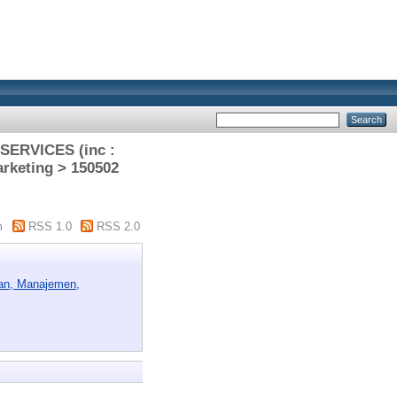
ERVICES (inc :
arketing > 150502
m
RSS 1.0
RSS 2.0
n, Manajemen,