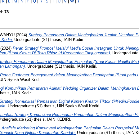
|
K
|
L
|
M
|
N
|
P
|
Q
|
R
|
S
|
T
|
U
|
V
|
W
|
Y
el:
78
.
A WAHYU
(2024)
Strategi Pemasaran Dalam Meningkatkan Jumlah Nasabah P
Kediri.
Undergraduate (S1) thesis, IAIN Kediri.
(2024)
Peran Strategi Promosi Melalui Media Sosial Instagram Untuk Menin
slam (Studi Kasus Di Toko Rhinz.Id Kecamatan Tanjunganom).
Undergraduate (
Strategi Pemasaran Dalam Meningkatkan Penjualan (Studi Kasus Nadilla Ms
en Lamongan).
Undergraduate (S1) thesis, IAIN Kediri.
Peran Customer Engagement dalam Meningkatkan Pendapatan (Studi pada La
 UIN Syekh Wasil Kediri.
egi Komunikasi Pemasaran Adipati Wedding Organizer Dalam Meningkatkan 
esis, IAIN Kediri.
Strategi Komunikasi Pemasaran Digital Konten Kreator Tiktok @Kediri.Food
iri.
Undergraduate (S1) thesis, UIN Syekh Wasil Kediri.
mentasi Strategi Komunikasi Pemasaran Perumahan Dalam Meningkatkan Pe
ndergraduate (S1) thesis, IAIN KEDIRI.
)
Analisis Marketing Konsinyasi Meningkatkan Penjualan Dalam Perspektif Ma
enoek Desa Ngletih Kecamatan Kandat).
Undergraduate (S1) thesis, IAIN Ke