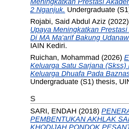
Meningkatkan Prestasi Akad
2 Nganjuk.
Undergraduate (S1) 
Rojabi, Said Abdul Aziz
(2022
Upaya Meningkatkan Prestas
Di MA Ma'arif Bakung Udanawu
IAIN Kediri.
Ruichan, Mohammad
(2026)
E
Keluarga Satu Sarjana (Skss)
Keluarga Dhuafa Pada Baznas
Undergraduate (S1) thesis, UI
S
SARI, ENDAH
(2018)
PENERA
PEMBENTUKAN AKHLAK SAN
KHODIJAH PONDOK PESANT