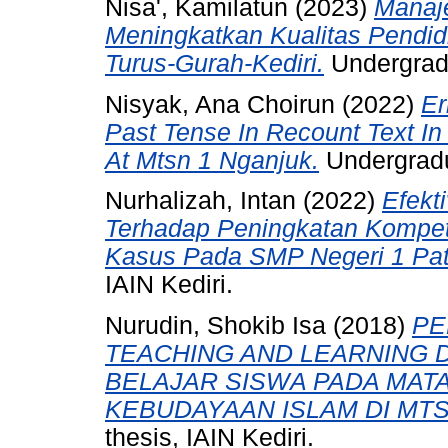
Nisa', Kamilatun
(2023)
Manaj
Meningkatkan Kualitas Pendid
Turus-Gurah-Kediri.
Undergradu
Nisyak, Ana Choirun
(2022)
Er
Past Tense In Recount Text In
At Mtsn 1 Nganjuk.
Undergradu
Nurhalizah, Intan
(2022)
Efekt
Terhadap Peningkatan Kompet
Kasus Pada SMP Negeri 1 Pat
IAIN Kediri.
Nurudin, Shokib Isa
(2018)
PE
TEACHING AND LEARNING 
BELAJAR SISWA PADA MAT
KEBUDAYAAN ISLAM DI MTSN
thesis, IAIN Kediri.