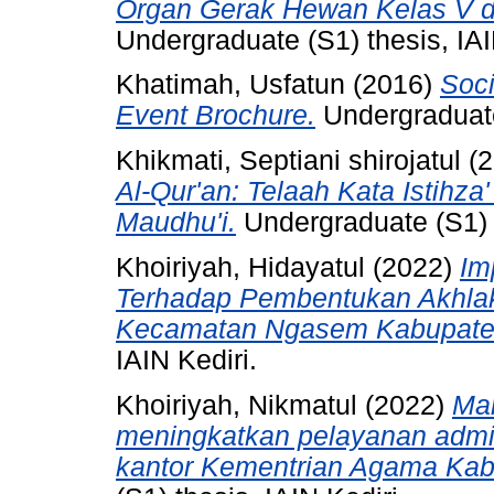
Organ Gerak Hewan Kelas V di
Undergraduate (S1) thesis, IAI
Khatimah, Usfatun
(2016)
Soci
Event Brochure.
Undergraduate
Khikmati, Septiani shirojatul
(2
Al-Qur'an: Telaah Kata Istih
Maudhu'i.
Undergraduate (S1) t
Khoiriyah, Hidayatul
(2022)
Im
Terhadap Pembentukan Akhlak
Kecamatan Ngasem Kabupaten
IAIN Kediri.
Khoiriyah, Nikmatul
(2022)
Ma
meningkatkan pelayanan admin
kantor Kementrian Agama Kab