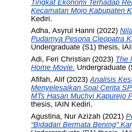
Tingkat Ekonomi Terhadap Rel
Kecamatan Mojo Kabupaten Ke
Kediri.
Adha, Asyrul Hanni
(2022)
Nil
Pudarnya Pesona Cleopatra Ka
Undergraduate (S1) thesis, IAI
Adi, Feri Christian
(2023)
The 
Home Movie.
Undergraduate (S1
Afifah, Alif
(2023)
Analisis Kes
Menyelesaikan Soal Cerita SPL
MTs Hasan Muchyi Kapurejo P
thesis, IAIN Kediri.
Agustina, Nur Azizah
(2021)
P
“Bidadari Bermata Bening” Ka