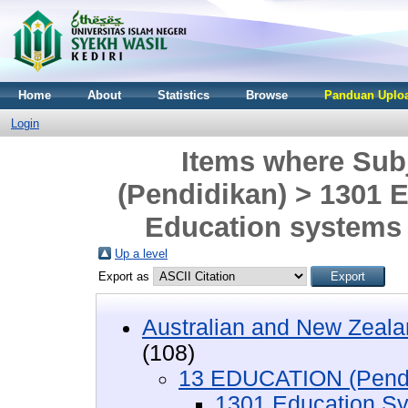
Home
About
Statistics
Browse
Panduan Uploa
Login
Items where Sub
(Pendidikan) > 1301 
Education systems 
Up a level
Export as
Australian and New Zeala
(108)
13 EDUCATION (Pendi
1301 Education S