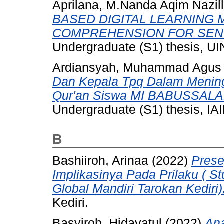
Aprilana, M.Nanda Aqim Nazil
BASED DIGITAL LEARNING
COMPREHENSION FOR SENI
Undergraduate (S1) thesis, 
Ardiansyah, Muhammad Agus
Dan Kepala Tpq Dalam Menin
Qur'an Siswa MI BABUSSALA
Undergraduate (S1) thesis, IAI
B
Bashiiroh, Arinaa
(2022)
Prese
Implikasinya Pada Prilaku ( 
Global Mandiri Tarokan Kediri)
Kediri.
Basyiroh, Hidayatul
(2022)
Ana