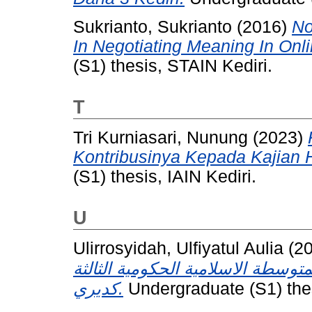
Sukrianto, Sukrianto
(2016)
No
In Negotiating Meaning In Onl
(S1) thesis, STAIN Kediri.
T
Tri Kurniasari, Nunung
(2023)
Kontribusinya Kepada Kajian H
(S1) thesis, IAIN Kediri.
U
Ulirrosyidah, Ulfiyatul Aulia
(2
توسطة الاسلامية الحكومية الثالثة
كديري.
Undergraduate (S1) thes