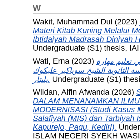
W
Wakit, Muhammad Dul
(2023)
Materi Kitab Kuning Melalui 
Ibtidaiyah Madrasah Diniyah Ha
Undergraduate (S1) thesis, IAI
Wati, Erna
(2023)
 تعليم مهارة
 الثانوية الشيخ سوباكير عليكوك
بليتار.
Undergraduate (S1) thesis
Wildan, Alfin Afwanda
(2026)
DALAM MENANAMKAN ILMU
MODERNISASI (Studi Kasus M
Salafiyah (MIS) dan Tarbiyah 
Kapurejo, Pagu, Kediri).
Under
ISLAM NEGERI SYEKH WASIL