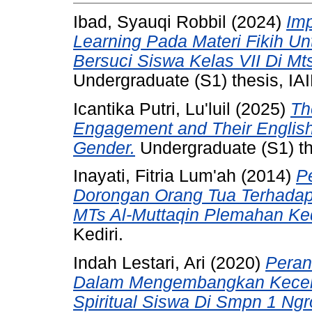
Ibad, Syauqi Robbil
(2024)
Im
Learning Pada Materi Fikih U
Bersuci Siswa Kelas VII Di Mt
Undergraduate (S1) thesis, IAI
Icantika Putri, Lu'luil
(2025)
Th
Engagement and Their Englis
Gender.
Undergraduate (S1) th
Inayati, Fitria Lum'ah
(2014)
P
Dorongan Orang Tua Terhadap P
MTs Al-Muttaqin Plemahan Ked
Kediri.
Indah Lestari, Ari
(2020)
Peran
Dalam Mengembangkan Kecer
Spiritual Siswa Di Smpn 1 Ng