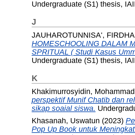
Undergraduate (S1) thesis, IA
J
JAUHAROTUNNISA', FIRDHA
HOMESCHOOLING DALAM 
SPRITUAL ( Studi Kasus Umm
Undergraduate (S1) thesis, IAI
K
Khakimurrosyidin, Mohammad
perspektif Munif Chatib dan 
sikap soaial siswa.
Undergradua
Khasanah, Uswatun
(2023)
Pe
Pop Up Book untuk Meningkatk