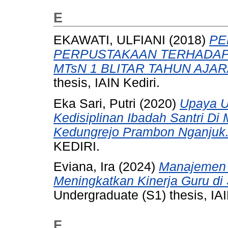
E
EKAWATI, ULFIANI
(2018)
PE
PERPUSTAKAAN TERHADAP M
MTsN 1 BLITAR TAHUN AJAR
thesis, IAIN Kediri.
Eka Sari, Putri
(2020)
Upaya U
Kedisiplinan Ibadah Santri D
Kedungrejo Prambon Nganjuk
KEDIRI.
Eviana, Ira
(2024)
Manajemen 
Meningkatkan Kinerja Guru d
Undergraduate (S1) thesis, IAI
F