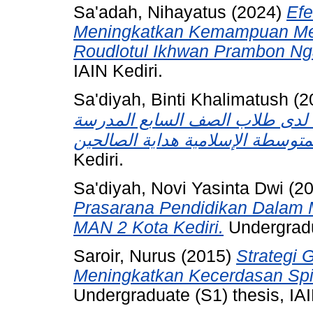
Sa'adah, Nihayatus
(2024)
Efe
Meningkatkan Kemampuan Mem
Roudlotul Ikhwan Prambon Ng
IAIN Kediri.
Sa'diyah, Binti Khalimatush
(2
ة لدى طلاب الصف السابع المدرسة
Kediri.
Sa'diyah, Novi Yasinta Dwi
(2
Prasarana Pendidikan Dalam 
MAN 2 Kota Kediri.
Undergradua
Saroir, Nurus
(2015)
Strategi
Meningkatkan Kecerdasan Spir
Undergraduate (S1) thesis, IAI