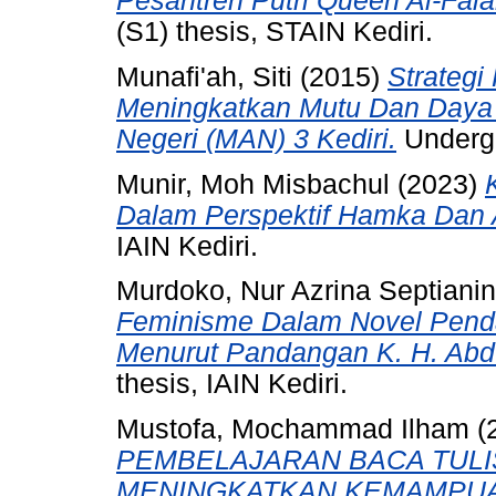
Pesantren Putri Queen Al-Fala
(S1) thesis, STAIN Kediri.
Munafi'ah, Siti
(2015)
Strateg
Meningkatkan Mutu Dan Daya
Negeri (MAN) 3 Kediri.
Undergr
Munir, Moh Misbachul
(2023)
Dalam Perspektif Hamka Dan 
IAIN Kediri.
Murdoko, Nur Azrina Septiani
Feminisme Dalam Novel Pend
Menurut Pandangan K. H. Abd
thesis, IAIN Kediri.
Mustofa, Mochammad Ilham
(
PEMBELAJARAN BACA TULIS
MENINGKATKAN KEMAMPUA