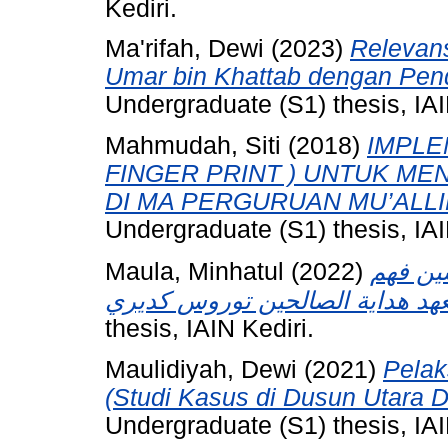
Kediri.
Ma'rifah, Dewi
(2023)
Relevans
Umar bin Khattab dengan Pend
Undergraduate (S1) thesis, IAI
Mahmudah, Siti
(2018)
IMPLE
FINGER PRINT ) UNTUK ME
DI MA PERGURUAN MU’ALL
Undergraduate (S1) thesis, IAI
Maula, Minhatul
(2022)
ين فهم
thesis, IAIN Kediri.
Maulidiyah, Dewi
(2021)
Pelak
(Studi Kasus di Dusun Utara D
Undergraduate (S1) thesis, IAI