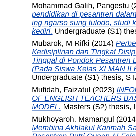
Mohammad Galih, Pangestu
(
pendidikan di pesantren dalam 
ing ngarso sung tulodo, studi 
kediri.
Undergraduate (S1) th
Mubarok, M Rifki
(2014)
Perbe
Kedisiplinan dan Tingkat Disi
Tinggal di Pondok Pesantren
(Pada Siswa Kelas XI MAN II K
Undergraduate (S1) thesis, ST
Mufidah, Faizatul
(2023)
INFO
OF ENGLISH TEACHERS BA
MODEL.
Masters (S2) thesis, I
Mukhoyaroh, Mamangul
(2014
Membina Akhlakul Karimah San