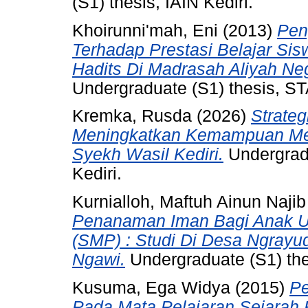
(S1) thesis, IAIN Kediri.
Khoirunni'mah, Eni
(2013)
Pen
Terhadap Prestasi Belajar Sis
Hadits Di Madrasah Aliyah Neg
Undergraduate (S1) thesis, ST
Kremka, Rusda
(2026)
Strate
Meningkatkan Kemampuan Mem
Syekh Wasil Kediri.
Undergradu
Kediri.
Kurnialloh, Maftuh Ainun Najib
Penanaman Iman Bagi Anak U
(SMP) : Studi Di Desa Ngray
Ngawi.
Undergraduate (S1) thes
Kusuma, Ega Widya
(2015)
Pe
Pada Mata Pelajaran Sejarah