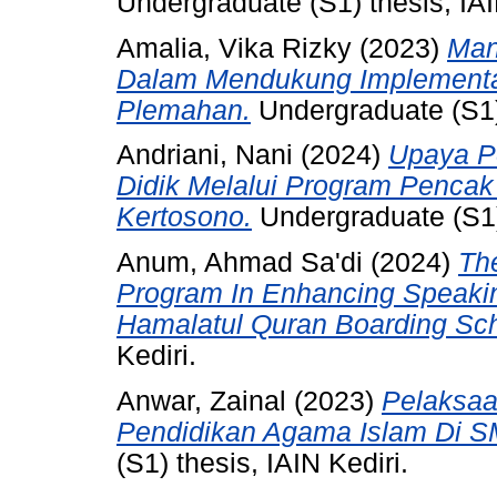
Undergraduate (S1) thesis, IAI
Amalia, Vika Rizky
(2023)
Man
Dalam Mendukung Implementa
Plemahan.
Undergraduate (S1) 
Andriani, Nani
(2024)
Upaya P
Didik Melalui Program Pencak
Kertosono.
Undergraduate (S1) 
Anum, Ahmad Sa'di
(2024)
Th
Program In Enhancing Speaking
Hamalatul Quran Boarding Sch
Kediri.
Anwar, Zainal
(2023)
Pelaksaa
Pendidikan Agama Islam Di S
(S1) thesis, IAIN Kediri.