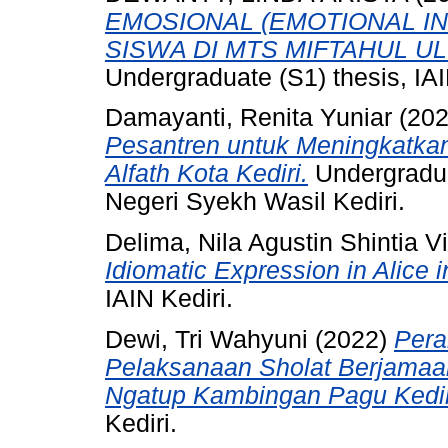
EMOSIONAL (EMOTIONAL I
SISWA DI MTS MIFTAHUL U
Undergraduate (S1) thesis, IAI
Damayanti, Renita Yuniar
(20
Pesantren untuk Meningkatkan
Alfath Kota Kediri.
Undergraduat
Negeri Syekh Wasil Kediri.
Delima, Nila Agustin Shintia V
Idiomatic Expression in Alice 
IAIN Kediri.
Dewi, Tri Wahyuni
(2022)
Pera
Pelaksanaan Sholat Berjamaa
Ngatup Kambingan Pagu Kedir
Kediri.