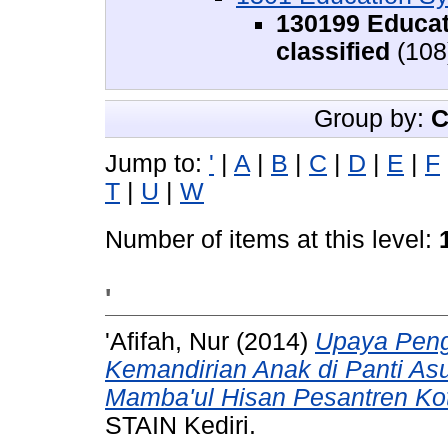
130199 Educat
classified
(108
Group by:
C
Jump to:
'
|
A
|
B
|
C
|
D
|
E
|
F
T
|
U
|
W
Number of items at this level:
'
'Afifah, Nur
(2014)
Upaya Peng
Kemandirian Anak di Panti As
Mamba'ul Hisan Pesantren Kot
STAIN Kediri.