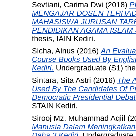
Sevtiani, Carima Dwi
(2018)
P
MENGAJAR DOSEN TERHAD
MAHASISWA JURUSAN TAR
PENDIDIKAN AGAMA ISLAM S
thesis, IAIN Kediri.
Sicha, Ainus
(2016)
An Evalua
Course Books Used By Englis
Kediri.
Undergraduate (S1) thes
Sintara, Sita Astri
(2016)
The A
Used By The Candidates Of Pre
Democratic Presidential Deba
STAIN Kediri.
Sirooj Mz, Muhammad Aqiil
(2
Manusia Dalam Meningkatkan
Daha 3 Kediri.
Undergraduate (S