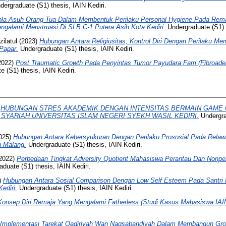
ergraduate (S1) thesis, IAIN Kediri.
la Asuh Orang Tua Dalam Membentuk Perilaku Personal Hygiene Pada Rema
galami Menstruasi Di SLB C-1 Putera Asih Kota Kediri.
Undergraduate (S1) t
ilatul
(2023)
Hubungan Antara Religiusitas, Kontrol Diri Dengan Perilaku M
Papar.
Undergraduate (S1) thesis, IAIN Kediri.
2022)
Post Traumatic Growth Pada Penyintas Tumor Payudara Fam (Fibroa
 (S1) thesis, IAIN Kediri.
)
HUBUNGAN STRES AKADEMIK DENGAN INTENSITAS BERMAIN GAME 
SYARIAH UNIVERSITAS ISLAM NEGERI SYEKH WASIL KEDIRI.
Undergra
025)
Hubungan Antara Kebersyukuran Dengan Perilaku Prososial Pada Relaw
n Malang.
Undergraduate (S1) thesis, IAIN Kediri.
2022)
Perbedaan Tingkat Adversity Quotient Mahasiswa Perantau Dan Nonpera
duate (S1) thesis, IAIN Kediri.
)
Hubungan Antara Sosial Comparison Dengan Low Self Esteem Pada Santri 
ediri.
Undergraduate (S1) thesis, IAIN Kediri.
Konsep Diri Remaja Yang Mengalami Fatherless (Studi Kasus Mahasiswa IAIN
Implementasi Tarekat Qadiriyah Wan Naqsabandiyah Dalam Membangun Grow