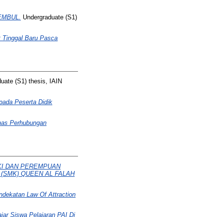
EMBUL.
Undergraduate (S1)
 Tinggal Baru Pasca
ate (S1) thesis, IAIN
 pada Peserta Didik
inas Perhubungan
KI DAN PEREMPUAN
(SMK) QUEEN AL FALAH
endekatan Law Of Attraction
jar Siswa Pelajaran PAI Di