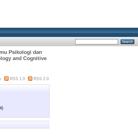
mu Psikologi dan
ology and Cognitive
m
RSS 1.0
RSS 2.0
4)