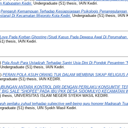
n Kabupaten Kediri.
Undergraduate (S1) thesis, IAIN Kediri.
)
Pengaruh Kemampuan Terhadap Kesiapsiagaan Psikologis Penanggulangan
tana) Di Kecamatan Mojoroto Kota Kediri.
Undergraduate (S1) thesis, IAIN K
 Love Pada Korban Ghosting (Studi Kasus Pada Dewasa Awal Di Perumahan
1) thesis, IAIN Kediri.
)
Pola Asuh Para Ustadzah Terhadap Santri Usia Dini Di Pondok Pesantren "
Undergraduate (S1) thesis, IAIN Kediri.
4)
PERAN POLA ASUH ORANG TUA DALAM MEMBINA SIKAP RELIGIUS 
rgraduate (S1) thesis, IAIN KEDIRI.
UBUNGAN ANTARA KONTROL DIRI DENGAN PERILAKU KONSUMTIF TE
 BIG SALE “SHOPEE” PADA IBU PKK DESA SIDOMULYO KECAMATAN
1) thesis, UNIVERSITAS ISLAM NEGERI SYEKH WASIL KEDIRI.
ruh perilaku zuhud terhadap subjective well-being guru honorer Madrasah T
graduate (S1) thesis, UIN Syekh Wasil Kediri.