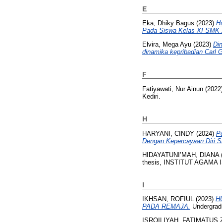
E
Eka, Dhiky Bagus
(2023)
H
Pada Siswa Kelas XI SMK X
Elvira, Mega Ayu
(2023)
Din
dinamika kepribadian Carl 
F
Fatiyawati, Nur Ainun
(2022
Kediri.
H
HARYANI, CINDY
(2024)
P
Dengan Kepercayaan Diri S
HIDAYATUNI’MAH, DIANA
thesis, INSTITUT AGAMA
I
IKHSAN, ROFIUL
(2023)
H
PADA REMAJA.
Undergrad
ISROILIYAH, FATIMATUS