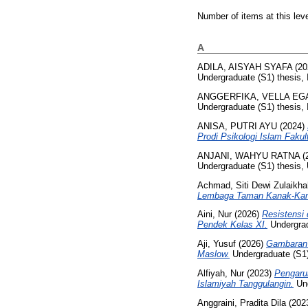
Number of items at this lev
A
ADILA, AISYAH SYAFA
(20
Undergraduate (S1) thesis, 
ANGGERFIKA, VELLA EG
Undergraduate (S1) thesis, 
ANISA, PUTRI AYU
(2024)
Prodi Psikologi Islam Faku
ANJANI, WAHYU RATNA
(
Undergraduate (S1) thes
Achmad, Siti Dewi Zulaikha
Lembaga Taman Kanak-Kana
Aini, Nur
(2026)
Resistensi
Pendek Kelas XI.
Undergrad
Aji, Yusuf
(2026)
Gambaran S
Maslow.
Undergraduate (S1)
Alfiyah, Nur
(2023)
Pengaruh
Islamiyah Tanggulangin.
Und
Anggraini, Pradita Dila
(202