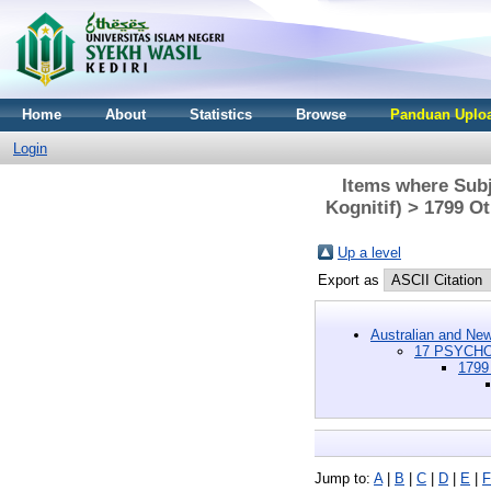
Home
About
Statistics
Browse
Panduan Uploa
Login
Items where Sub
Kognitif) > 1799 O
Up a level
Export as
Australian and New
17 PSYCHOL
1799
Jump to:
A
|
B
|
C
|
D
|
E
|
F