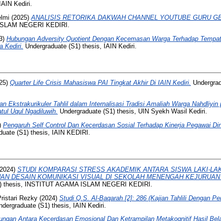
IAIN Kediri.
lmi
(2025)
ANALISIS RETORIKA DAKWAH CHANNEL YOUTUBE GURU G
 ISLAM NEGERI KEDIRI.
3)
Hubungan Adversity Quotient Dengan Kecemasan Warga Terhadap Tempat
 Kediri.
Undergraduate (S1) thesis, IAIN Kediri.
25)
Quarter Life Crisis Mahasiswa PAI Tingkat Akhir Di IAIN Kediri.
Undergradu
an Ekstrakurikuler Tahlil dalam Internalisasi Tradisi Amaliah Warga Nahdliyin
tul Uqul Ngadiluwih.
Undergraduate (S1) thesis, UIN Syekh Wasil Kediri.
)
Pengaruh Self Control Dan Kecerdasan Sosial Terhadap Kinerja Pegawai D
uate (S1) thesis, IAIN KEDIRI.
2024)
STUDI KOMPARASI STRESS AKADEMIK ANTARA SISWA LAKI-LA
N DESAIN KOMUNIKASI VISUAL DI SEKOLAH MENENGAH KEJURUAN 
1) thesis, INSTITUT AGAMA ISLAM NEGERI KEDIRI.
ristari Rezky
(2024)
Studi Q.S. Al-Baqarah [2]: 286 (Kajian Tahlili Dengan P
dergraduate (S1) thesis, IAIN Kediri.
ngan Antara Kecerdasan Emosional Dan Ketrampilan Metakognitif Hasil Bela