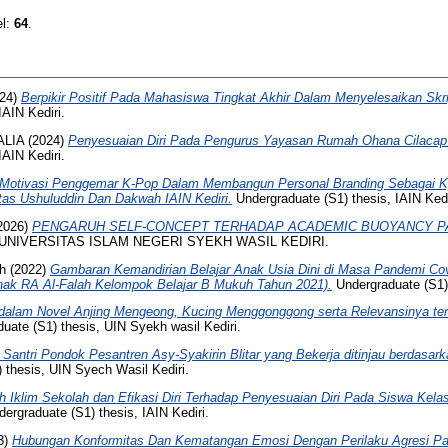
el:
64
.
24)
Berpikir Positif Pada Mahasiswa Tingkat Akhir Dalam Menyelesaikan Skrip
IAIN Kediri.
ALIA
(2024)
Penyesuaian Diri Pada Pengurus Yayasan Rumah Ohana Cilacap
IAIN Kediri.
Motivasi Penggemar K-Pop Dalam Membangun Personal Branding Sebagai 
ltas Ushuluddin Dan Dakwah IAIN Kediri.
Undergraduate (S1) thesis, IAIN Kedi
2026)
PENGARUH SELF-CONCEPT TERHADAP ACADEMIC BUOYANCY P
is, UNIVERSITAS ISLAM NEGERI SYEKH WASIL KEDIRI.
h
(2022)
Gambaran Kemandirian Belajar Anak Usia Dini di Masa Pandemi Cov
k RA Al-Falah Kelompok Belajar B Mukuh Tahun 2021).
Undergraduate (S1) 
 dalam Novel Anjing Mengeong, Kucing Menggonggong serta Relevansinya ter
uate (S1) thesis, UIN Syekh wasil Kediri.
antri Pondok Pesantren Asy-Syakirin Blitar yang Bekerja ditinjau berdasark
 thesis, UIN Syech Wasil Kediri.
 Iklim Sekolah dan Efikasi Diri Terhadap Penyesuaian Diri Pada Siswa Kela
ergraduate (S1) thesis, IAIN Kediri.
3)
Hubungan Konformitas Dan Kematangan Emosi Dengan Perilaku Agresi P