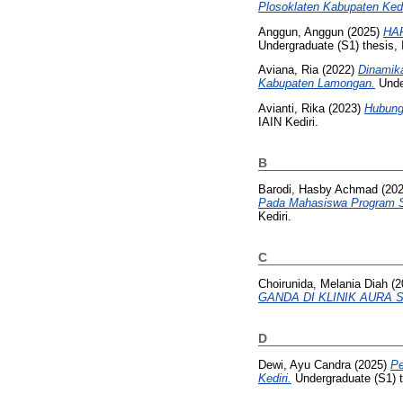
Plosoklaten Kabupaten Kedi
Anggun, Anggun
(2025)
HA
Undergraduate (S1) thesis,
Aviana, Ria
(2022)
Dinamik
Kabupaten Lamongan.
Under
Avianti, Rika
(2023)
Hubung
IAIN Kediri.
B
Barodi, Hasby Achmad
(20
Pada Mahasiswa Program St
Kediri.
C
Choirunida, Melania Diah
(2
GANDA DI KLINIK AURA S
D
Dewi, Ayu Candra
(2025)
Pe
Kediri.
Undergraduate (S1) t