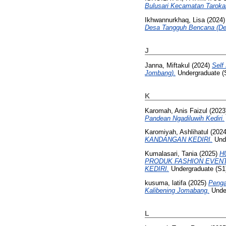
Bulusari Kecamatan Taroka
Ikhwannurkhaq, Lisa
(2024
Desa Tangguh Bencana (Des
J
Janna, Miftakul
(2024)
Self
Jombang).
Undergraduate (S
K
Karomah, Anis Faizul
(2023
Pandean Ngadiluwih Kediri.
Karomiyah, Ashlihatul
(202
KANDANGAN KEDIRI.
Unde
Kumalasari, Tania
(2025)
H
PRODUK FASHION EVENT
KEDIRI.
Undergraduate (S
kusuma, latifa
(2025)
Penga
Kalibening Jomabang.
Under
L