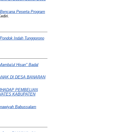
 Bencana Peserta Program
ediri.
 Pondok Indah Tunggorono
Mamba'ul Hisan" Badal
ANAK DI DESA BANARAN
RHADAP PEMBELIAN
 WATES KABUPATEN
sanawiyah Babussalam