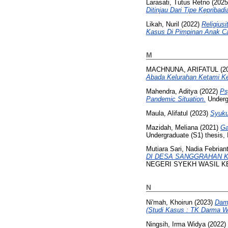
Larasati, Tutus Retno
(202
Ditinjau Dari Tipe Kepribadi
Likah, Nuril
(2022)
Religius
Kasus Di Pimpinan Anak C
M
MACHNUNA, ARIFATUL
(2
Abada Kelurahan Ketami Ke
Mahendra, Aditya
(2022)
Ps
Pandemic Situation.
Undergr
Maula, Alifatul
(2023)
Syuku
Mazidah, Meliana
(2021)
Ga
Undergraduate (S1) thesis, 
Mutiara Sari, Nadia Febriant
DI DESA SANGGRAHAN 
NEGERI SYEKH WASIL KE
N
Ni'mah, Khoirun
(2023)
Damp
(Studi Kasus : TK Darma W
Ningsih, Irma Widya
(2022)