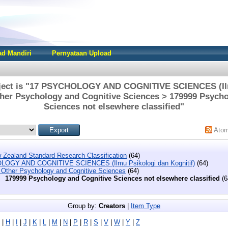
d Mandiri
Pernyataan Upload
ject is "17 PSYCHOLOGY AND COGNITIVE SCIENCES (Il
ther Psychology and Cognitive Sciences > 179999 Psych
Sciences not elsewhere classified"
Ato
 Zealand Standard Research Classification
(64)
OGY AND COGNITIVE SCIENCES (Ilmu Psikologi dan Kognitif)
(64)
 Other Psychology and Cognitive Sciences
(64)
179999 Psychology and Cognitive Sciences not elsewhere classified
(6
Group by:
Creators
|
Item Type
|
H
|
I
|
J
|
K
|
L
|
M
|
N
|
P
|
R
|
S
|
V
|
W
|
Y
|
Z