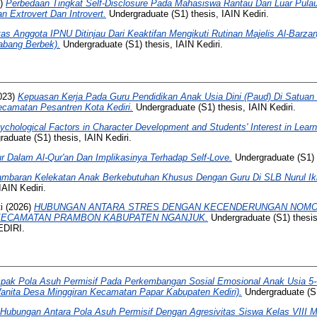
5)
Perbedaan Tingkat Self-Disclosure Pada Mahasiswa Rantau Dari Luar Pulau
an Extrovert Dan Introvert.
Undergraduate (S1) thesis, IAIN Kediri.
itas Anggota IPNU Ditinjau Dari Keaktifan Mengikuti Rutinan Majelis Al-Barzanj
abang Berbek).
Undergraduate (S1) thesis, IAIN Kediri.
023)
Kepuasan Kerja Pada Guru Pendidikan Anak Usia Dini (Paud) Di Satuan 
camatan Pesantren Kota Kediri.
Undergraduate (S1) thesis, IAIN Kediri.
ychological Factors in Character Development and Students' Interest in Learn
aduate (S1) thesis, IAIN Kediri.
r Dalam Al-Qur'an Dan Implikasinya Terhadap Self-Love.
Undergraduate (S1) t
mbaran Kelekatan Anak Berkebutuhan Khusus Dengan Guru Di SLB Nurul Ik
IAIN Kediri.
i
(2026)
HUBUNGAN ANTARA STRES DENGAN KECENDERUNGAN NOMOP
KECAMATAN PRAMBON KABUPATEN NGANJUK.
Undergraduate (S1) thes
DIRI.
ak Pola Asuh Permisif Pada Perkembangan Sosial Emosional Anak Usia 5-6 
anita Desa Minggiran Kecamatan Papar Kabupaten Kediri).
Undergraduate (S1
Hubungan Antara Pola Asuh Permisif Dengan Agresivitas Siswa Kelas VIII 