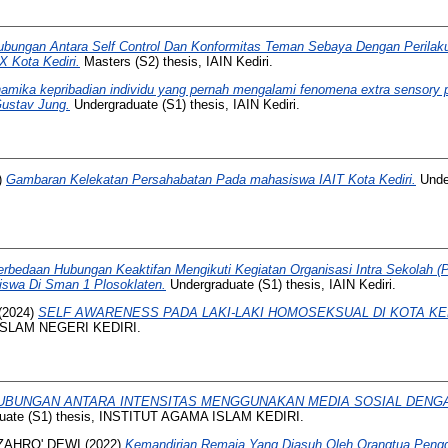
ubungan Antara Self Control Dan Konformitas Teman Sebaya Dengan Perilaku
 Kota Kediri.
Masters (S2) thesis, IAIN Kediri.
amika kepribadian individu yang pernah mengalami fenomena extra sensory pe
Gustav Jung.
Undergraduate (S1) thesis, IAIN Kediri.
)
Gambaran Kelekatan Persahabatan Pada mahasiswa IAIT Kota Kediri.
Under
erbedaan Hubungan Keaktifan Mengikuti Kegiatan Organisasi Intra Sekolah 
iswa Di Sman 1 Plosoklaten.
Undergraduate (S1) thesis, IAIN Kediri.
(2024)
SELF AWARENESS PADA LAKI-LAKI HOMOSEKSUAL DI KOTA KED
 ISLAM NEGERI KEDIRI.
UBUNGAN ANTARA INTENSITAS MENGGUNAKAN MEDIA SOSIAL DENG
uate (S1) thesis, INSTITUT AGAMA ISLAM KEDIRI.
 ZAHRO' DEWI
(2022)
Kemandirian Remaja Yang Diasuh Oleh Orangtua Pengg