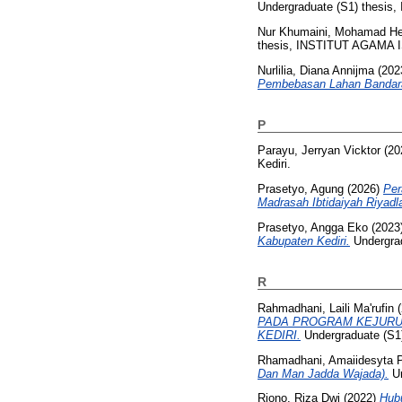
Undergraduate (S1) thesis, 
Nur Khumaini, Mohamad He
thesis, INSTITUT AGAMA
Nurlilia, Diana Annijma
(202
Pembebasan Lahan Bandara
P
Parayu, Jerryan Vicktor
(20
Kediri.
Prasetyo, Agung
(2026)
Per
Madrasah Ibtidaiyah Riyadla
Prasetyo, Angga Eko
(2023
Kabupaten Kediri.
Undergrad
R
Rahmadhani, Laili Ma'rufin
(
PADA PROGRAM KEJURUA
KEDIRI.
Undergraduate (S
Rhamadhani, Amaiidesyta P
Dan Man Jadda Wajada).
Un
Riono, Riza Dwi
(2022)
Hubu