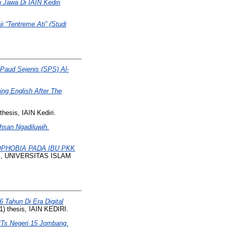
 Jawa Di IAIN Kediri
i “Tentreme Ati” (Studi
Paud Sejenis (SPS) Al-
ing English After The
hesis, IAIN Kediri.
hsan Ngadiluwih.
HOBIA PADA IBU PKK
is, UNIVERSITAS ISLAM
Tahun Di Era Digital
) thesis, IAIN KEDIRI.
MTs Negeri 15 Jombang.