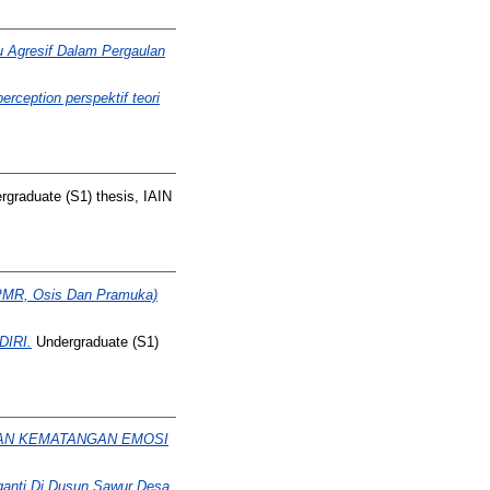
 Agresif Dalam Pergaulan
rception perspektif teori
graduate (S1) thesis, IAIN
(PMR, Osis Dan Pramuka)
IRI.
Undergraduate (S1)
AN KEMATANGAN EMOSI
anti Di Dusun Sawur Desa