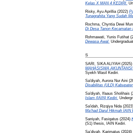
Kelas X MAN 4 KEDIRI.
Und
Risky, Ayu Aprillia
(2022)
Po
Tunagrahita Yang Sudah Men
Rochma, Chyntia Dewi Munz
Di Desa Tanon Kecamatan 
Rohmawati, Yunis Futihat
(
Dewasa Awal.
Undergraduate
S
SARI, SIKA ALIYAH
(2025
MAHASISWA AKUNTANSI 
Syekh Wasil Kediri.
Sa'diyah, Aurora Nur Aini
(2
Disabilitas (ULD) Kabupate
Sa'diyah, Ifaaus Sholihais
(
Islam (IAIN) Kediri.
Undergra
Sa'idah, Rizqiya Nida
(2023
Ma’had Darul Hikmah IAIN K
Saniyah, Fasiqatus
(2024)
(S1) thesis, IAIN Kediri.
Sa’diyah, Karimatus
(2024)