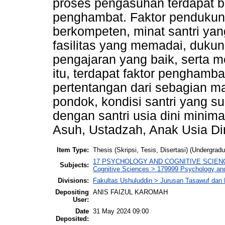
proses pengasuhan terdapat b
penghambat. Faktor pendukun
berkompeten, minat santri yang
fasilitas yang memadai, dukun
pengajaran yang baik, serta m
itu, terdapat faktor penghamb
pertentangan dari sebagian m
pondok, kondisi santri yang sul
dengan santri usia dini minima
Asuh, Ustadzah, Anak Usia Di
Item Type:
Thesis (Skripsi, Tesis, Disertasi) (Undergradu
17 PSYCHOLOGY AND COGNITIVE SCIENCES (I
Subjects:
Cognitive Sciences > 179999 Psychology and 
Divisions:
Fakultas Ushuluddin > Jurusan Tasawuf dan 
Depositing
ANIS FAIZUL KAROMAH
User:
Date
31 May 2024 09:00
Deposited: