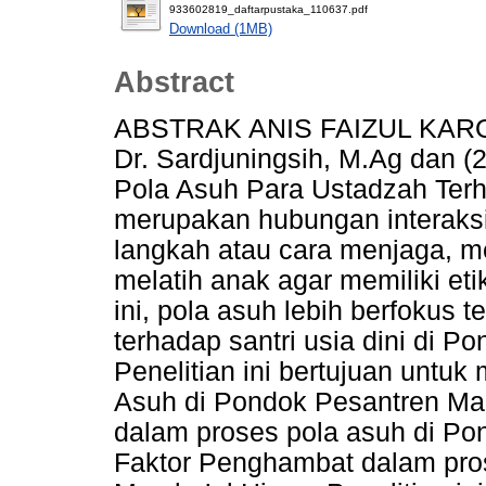
933602819_daftarpustaka_110637.pdf
Download (1MB)
Abstract
ABSTRAK ANIS FAIZUL KAROM
Dr. Sardjuningsih, M.Ag dan (
Pola Asuh Para Ustadzah Terh
merupakan hubungan interaksi
langkah atau cara menjaga, m
melatih anak agar memiliki eti
ini, pola asuh lebih berfokus
terhadap santri usia dini di 
Penelitian ini bertujuan untuk
Asuh di Pondok Pesantren Ma
dalam proses pola asuh di Po
Faktor Penghambat dalam pro