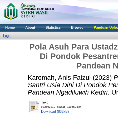
Home
About
Statistics
Browse
Panduan Uploa
Login
Pola Asuh Para Ustadz
Di Pondok Pesantre
Pandean N
Karomah, Anis Faizul
(2023)
P
Santri Usia Dini Di Pondok P
Pandean Ngadiluwih Kediri.
Un
Text
933602819_prabab_110652.pdf
Download (832kB)