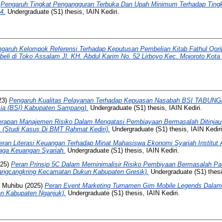
)
Pengaruh Tingkat Pengangguran Terbuka Dan Upah Minimum Terhadap Tingk
4.
Undergraduate (S1) thesis, IAIN Kediri.
garuh Kelompok Referensi Terhadap Keputusan Pembelian Kitab Fathul Qori
li di Toko Assalam Jl. KH. Abdul Karim No. 52 Lirboyo Kec. Mojoroto Kota K
23)
Pengaruh Kualitas Pelayanan Terhadap Kepuasan Nasabah BSI TABUN
ia (BSI) Kabupaten Sampang).
Undergraduate (S1) thesis, IAIN Kediri.
rapan Manajemen Risiko Dalam Mengatasi Pembiayaan Bermasalah Ditinjau 
 (Studi Kasus Di BMT Rahmat Kediri).
Undergraduate (S1) thesis, IAIN Kediri
eran Literasi Keuangan Terhadap Minat Mahasiswa Ekonomi Syariah Institut 
ga Keuangan Syariah.
Undergraduate (S1) thesis, IAIN Kediri.
25)
Peran Prinsip 5C Dalam Meminimalisir Risiko Pembiyaan Bermasalah P
angcangkring Kecamatan Dukun Kabupaten Gresik).
Undergraduate (S1) thesis
 Muhibu
(2025)
Peran Event Marketing Turnamen Gim Mobile Legends Dalam
an Kabupaten Nganjuk).
Undergraduate (S1) thesis, IAIN Kediri.