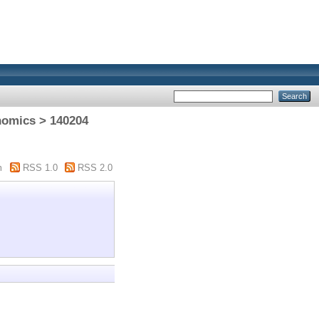
nomics > 140204
m
RSS 1.0
RSS 2.0