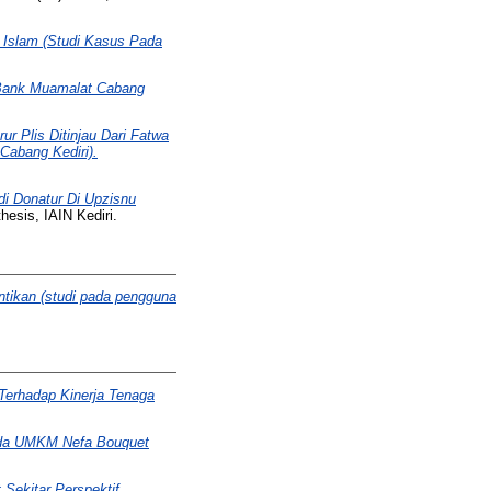
i Islam (Studi Kasus Pada
Bank Muamalat Cabang
r Plis Ditinjau Dari Fatwa
Cabang Kediri).
i Donatur Di Upzisnu
hesis, IAIN Kediri.
ntikan (studi pada pengguna
Terhadap Kinerja Tenaga
ada UMKM Nefa Bouquet
Sekitar Perspektif