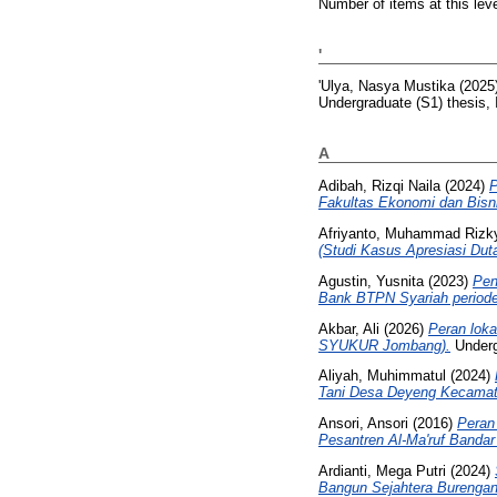
Number of items at this lev
'
'Ulya, Nasya Mustika
(2025
Undergraduate (S1) thesis,
A
Adibah, Rizqi Naila
(2024)
P
Fakultas Ekonomi dan Bisni
Afriyanto, Muhammad Rizk
(Studi Kasus Apresiasi Dut
Agustin, Yusnita
(2023)
Pen
Bank BTPN Syariah periode
Akbar, Ali
(2026)
Peran lok
SYUKUR Jombang).
Undergr
Aliyah, Muhimmatul
(2024)
Tani Desa Deyeng Kecamata
Ansori, Ansori
(2016)
Peran
Pesantren Al-Ma'ruf Bandar 
Ardianti, Mega Putri
(2024)
Bangun Sejahtera Burengan 