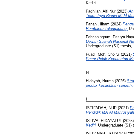
Kediri.
Fadhilah, Alfi Nur
(2023)
An
Team Jaya Bisnis MLM Mult
Fanani, Ilham
(2024)
Penga
Pembantu Tulungagung.
Und
Febrianingrum, Destya Nay
Dewan Suariah Nasional No.
Undergraduate (S1) thesis, 
Fuadi, Moh. Choirul
(2021)
Pacar Peluk Kecamatan Meg
H
Hidayah, Nurma
(2026)
Str
produk kecantikan somethin
I
ISTIFADAH, NUR
(2021)
Pe
Pendidik MA Al Mahrusiyah 
ISTIVA, HIDAYATUL
(2025
Kediri.
Undergraduate (S1) th
ISTI’ANAH, ISTI’ANAH
(20