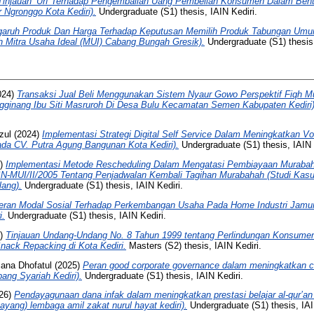
Tinjauan ’Urf Terhadap Pengembalian Uang Pembelian Konsumen Dalam Bent
 Ngronggo Kota Kediri).
Undergraduate (S1) thesis, IAIN Kediri.
aruh Produk Dan Harga Terhadap Keputusan Memilih Produk Tabungan Umum
 Mitra Usaha Ideal (MUI) Cabang Bungah Gresik).
Undergraduate (S1) thesis,
024)
Transaksi Jual Beli Menggunakan Sistem Nyaur Gowo Perspektif Fiqh 
gginang Ibu Siti Masruroh Di Desa Bulu Kecamatan Semen Kabupaten Kediri)
zul
(2024)
Implementasi Strategi Digital Self Service Dalam Meningkatkan V
ada CV. Putra Agung Bangunan Kota Kediri).
Undergraduate (S1) thesis, IAIN 
2)
Implementasi Metode Rescheduling Dalam Mengatasi Pembiayaan Muraba
SN-MUI/II/2005 Tentang Penjadwalan Kembali Tagihan Murabahah (Studi Kasus
ang).
Undergraduate (S1) thesis, IAIN Kediri.
eran Modal Sosial Terhadap Perkembangan Usaha Pada Home Industri Jamur
i.
Undergraduate (S1) thesis, IAIN Kediri.
3)
Tinjauan Undang-Undang No. 8 Tahun 1999 tentang Perlindungan Konsumen 
Snack Repacking di Kota Kediri.
Masters (S2) thesis, IAIN Kediri.
iana Dhofatul
(2025)
Peran good corporate governance dalam meningkatkan ci
ng Syariah Kediri).
Undergraduate (S1) thesis, IAIN Kediri.
26)
Pendayagunaan dana infak dalam meningkatkan prestasi belajar al-qur’an
yang) lembaga amil zakat nurul hayat kediri).
Undergraduate (S1) thesis, IAI