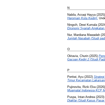
N
Nabila, Arzaqi Hayya
(2025
Haromain Kota Kediri).
Under
Ningsih, Dewi Kumala
(202
Ekonomi Syariah Angkatan 2
Nur, Mardiana Mawadah
(20
Jumlah Nasabah (Studi pa
O
Oktavia, Churin
(2025)
Peng
Gacoan Kediri 2 (Studi Pad
P
Pertiwi, Ayu
(2022)
Strateg
Timur Kecamatan Lakarsant
Pujinovita, Rizki Eka
(2026
Muamalat Indonesia KCP Mo
Puspa, Intan Andrea
(2023
Djakfar (Studi Kasus Pasar