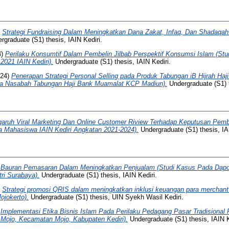
)
Strategi Fundraising Dalam Meningkatkan Dana Zakat, Infaq, Dan Shadaqah
graduate (S1) thesis, IAIN Kediri.
4)
Perilaku Konsumtif Dalam Pembelin Jilbab Perspektif Konsumsi Islam (St
021 IAIN Kediri).
Undergraduate (S1) thesis, IAIN Kediri.
24)
Penerapan Strategi Personal Selling pada Produk Tabungan iB Hijrah Haj
da Nasabah Tabungan Haji Bank Muamalat KCP Madiun).
Undergraduate (S1) t
aruh Viral Marketing Dan Online Customer Riview Terhadap Keputusan Pem
a Mahasiswa IAIN Kediri Angkatan 2021-2024).
Undergraduate (S1) thesis, IAI
i Bauran Pemasaran Dalam Meningkatkan Penjualam (Studi Kasus Pada Dapoe
ri Surabaya).
Undergraduate (S1) thesis, IAIN Kediri.
)
Strategi promosi QRIS dalam meningkatkan inklusi keuangan para merchant
jokerto).
Undergraduate (S1) thesis, UIN Syekh Wasil Kediri.
)
Implementasi Etika Bisnis Islam Pada Perilaku Pedagang Pasar Tradisiona
 Mojo, Kecamatan Mojo, Kabupaten Kediri).
Undergraduate (S1) thesis, IAIN K