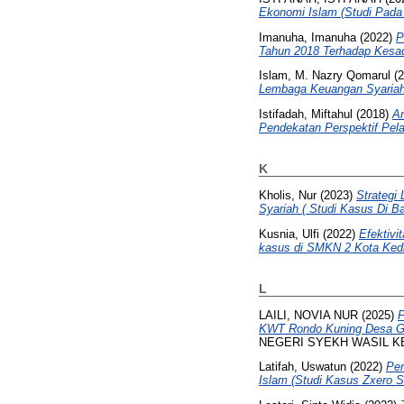
Ekonomi Islam (Studi Pada 
Imanuha, Imanuha
(2022)
P
Tahun 2018 Terhadap Kesad
Islam, M. Nazry Qomarul
(2
Lembaga Keuangan Syariah
Istifadah, Miftahul
(2018)
An
Pendekatan Perspektif Pel
K
Kholis, Nur
(2023)
Strategi
Syariah ( Studi Kasus Di 
Kusnia, Ulfi
(2022)
Efektivi
kasus di SMKN 2 Kota Kedi
L
LAILI, NOVIA NUR
(2025)
KWT Rondo Kuning Desa Go
NEGERI SYEKH WASIL KE
Latifah, Uswatun
(2022)
Per
Islam (Studi Kasus Zxero 