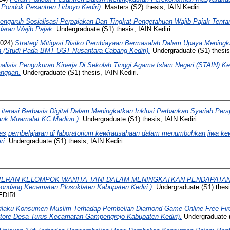
Pondok Pesantren Lirboyo Kediri).
Masters (S2) thesis, IAIN Kediri.
engaruh Sosialisasi Perpajakan Dan Tingkat Pengetahuan Wajib Pajak Tent
aran Wajib Pajak.
Undergraduate (S1) thesis, IAIN Kediri.
024)
Strategi Mitigasi Risiko Pembiayaan Bermasalah Dalam Upaya Meningkat
 (Studi Pada BMT UGT Nusantara Cabang Kediri).
Undergraduate (S1) thesis,
alisis Pengukuran Kinerja Di Sekolah Tinggi Agama Islam Negeri (STAIN) 
anggan.
Undergraduate (S1) thesis, IAIN Kediri.
 Literasi Berbasis Digital Dalam Meningkatkan Inklusi Perbankan Syariah Per
Bank Muamalat KC Madiun ).
Undergraduate (S1) thesis, IAIN Kediri.
tas pembelajaran di laboratorium kewirausahaan dalam menumbuhkan jiwa kew
ri.
Undergraduate (S1) thesis, IAIN Kediri.
PERAN KELOMPOK WANITA TANI DALAM MENINGKATKAN PENDAPATAN K
ndang Kecamatan Plosoklaten Kabupaten Kediri ).
Undergraduate (S1) the
DIRI.
ilaku Konsumen Muslim Terhadap Pembelian Diamond Game Online Free Fir
Store Desa Turus Kecamatan Gampengrejo Kabupaten Kediri).
Undergraduate (