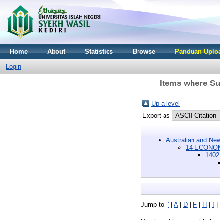
Home
About
Statistics
Browse
Panduan Uploa
Login
Items where Su
Up a level
Export as
Australian and New
14 ECONOM
1402
Jump to:
'
|
A
|
D
|
F
|
H
|
I
|