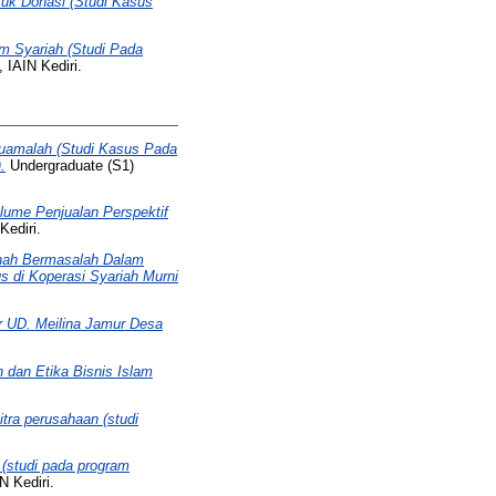
uk Donasi (Studi Kasus
 Syariah (Studi Pada
 IAIN Kediri.
Muamalah (Studi Kasus Pada
.
Undergraduate (S1)
olume Penjualan Perspektif
Kediri.
hah Bermasalah Dalam
 di Koperasi Syariah Murni
 UD. Meilina Jamur Desa
dan Etika Bisnis Islam
tra perusahaan (studi
 (studi pada program
N Kediri.