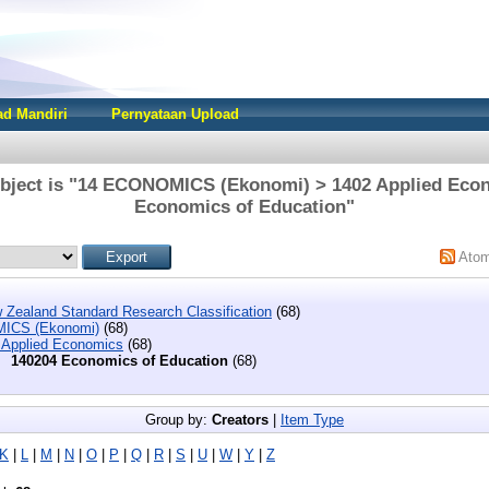
d Mandiri
Pernyataan Upload
bject is "14 ECONOMICS (Ekonomi) > 1402 Applied Eco
Economics of Education"
Ato
 Zealand Standard Research Classification
(68)
ICS (Ekonomi)
(68)
 Applied Economics
(68)
140204 Economics of Education
(68)
Group by:
Creators
|
Item Type
K
|
L
|
M
|
N
|
O
|
P
|
Q
|
R
|
S
|
U
|
W
|
Y
|
Z