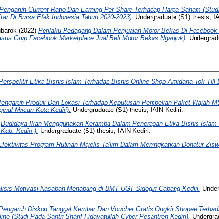
Pengaruh Current Ratio Dan Earning Per Share Terhadap Harga Saham (Stu
tar Di Bursa Efek Indonesia Tahun 2020-2023).
Undergraduate (S1) thesis, IA
ubarok
(2022)
Perilaku Pedagang Dalam Penjualan Motor Bekas Di Facebook 
Kasus Grup Facebook Marketplace Jual Beli Motor Bekas Nganjuk).
Undergradu
Perspektif Etika Bisnis Islam Terhadap Bisnis Online Shop Amidana Tok Till B
Pengaruh Produk Dan Lokasi Terhadap Keputusan Pembelian Paket Wajah M
inal Mrican Kota Kediri).
Undergraduate (S1) thesis, IAIN Kediri.
)
Budidaya Ikan Menggunakan Keramba Dalam Penerapan Etika Bisnis Islam 
ab. Kediri ).
Undergraduate (S1) thesis, IAIN Kediri.
Efektivitas Program Rutinan Majelis Ta’lim Dalam Meningkatkan Donatur Zisw
lisis Motivasi Nasabah Menabung di BMT UGT Sidogiri Cabang Kediri.
Underg
Pengaruh Diskon Tanggal Kembar Dan Voucher Gratis Ongkir Shopee Terhad
ine (Studi Pada Santri Sharif Hidayatullah Cyber Pesantren Kediri).
Undergrad