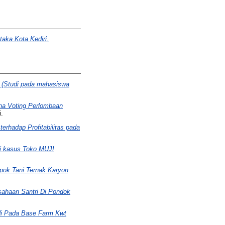
aka Kota Kediri.
 (Studi pada mahasiswa
na Voting Perlombaan
i.
erhadap Profitabilitas pada
di kasus Toko MUJI
ok Tani Ternak Karyon
ahaan Santri Di Pondok
di Pada Base Farm Kwt