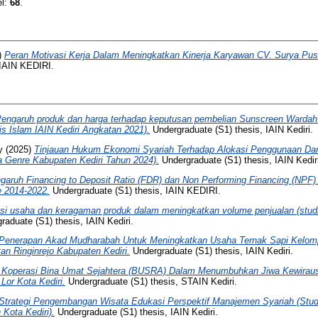
el:
68
.
)
Peran Motivasi Kerja Dalam Meningkatkan Kinerja Karyawan CV. Surya Pust
 IAIN KEDIRI.
engaruh produk dan harga terhadap keputusan pembelian Sunscreen Wardah
s Islam IAIN Kediri Angkatan 2021).
Undergraduate (S1) thesis, IAIN Kediri.
y
(2025)
Tinjauan Hukum Ekonomi Syariah Terhadap Alokasi Penggunaan Da
a Genre Kabupaten Kediri Tahun 2024).
Undergraduate (S1) thesis, IAIN Kedir
garuh Financing to Deposit Ratio (FDR) dan Non Performing Financing (NPF) t
 2014-2022.
Undergraduate (S1) thesis, IAIN KEDIRI.
asi usaha dan keragaman produk dalam meningkatkan volume penjualan (stu
aduate (S1) thesis, IAIN Kediri.
Penerapan Akad Mudharabah Untuk Meningkatkan Usaha Ternak Sapi Kelomp
n Ringinrejo Kabupaten Kediri.
Undergraduate (S1) thesis, IAIN Kediri.
 Koperasi Bina Umat Sejahtera (BUSRA) Dalam Menumbuhkan Jiwa Kewiraus
Lor Kota Kediri.
Undergraduate (S1) thesis, STAIN Kediri.
Strategi Pengembangan Wisata Edukasi Perspektif Manajemen Syariah (Stu
Kota Kediri).
Undergraduate (S1) thesis, IAIN Kediri.