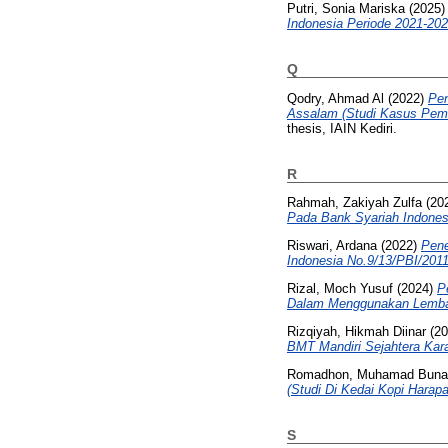
Putri, Sonia Mariska
(2025
Indonesia Periode 2021-202
Q
Qodry, Ahmad Al
(2022)
Pen
Assalam (Studi Kasus Pembe
thesis, IAIN Kediri.
R
Rahmah, Zakiyah Zulfa
(20
Pada Bank Syariah Indones
Riswari, Ardana
(2022)
Pene
Indonesia No.9/13/PBI/2011
Rizal, Moch Yusuf
(2024)
P
Dalam Menggunakan Lemba
Rizqiyah, Hikmah Diinar
(20
BMT Mandiri Sejahtera Kar
Romadhon, Muhamad Buna
(Studi Di Kedai Kopi Harap
S