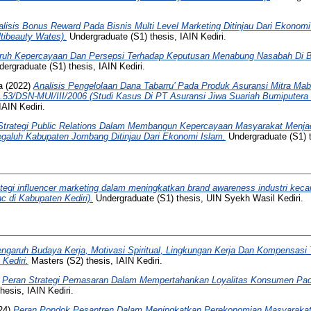
alisis Bonus Reward Pada Bisnis Multi Level Marketing Ditinjau Dari Ekonom
ibeauty Wates).
Undergraduate (S1) thesis, IAIN Kediri.
ruh Kepercayaan Dan Persepsi Terhadap Keputusan Menabung Nasabah Di 
ergraduate (S1) thesis, IAIN Kediri.
a
(2022)
Analisis Pengelolaan Dana Tabarru’ Pada Produk Asuransi Mitra Mabru
53/DSN-MUI/III/2006 (Studi Kasus Di PT Asuransi Jiwa Suariah Bumiputera 
IAIN Kediri.
Strategi Public Relations Dalam Membangun Kepercayaan Masyarakat Menjad
aluh Kabupaten Jombang Ditinjau Dari Ekonomi Islam.
Undergraduate (S1) t
ategi influencer marketing dalam meningkatkan brand awareness industri keca
c di Kabupaten Kediri).
Undergraduate (S1) thesis, UIN Syekh Wasil Kediri.
ngaruh Budaya Kerja, Motivasi Spiritual, Lingkungan Kerja Dan Kompensasi 
Kediri.
Masters (S2) thesis, IAIN Kediri.
)
Peran Strategi Pemasaran Dalam Mempertahankan Loyalitas Konsumen P
esis, IAIN Kediri.
24)
Peran Pondok Pesantren Dalam Meningkatkan Perekonomian Masyarakat 