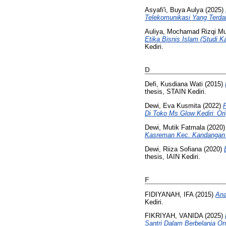
Asyafi'i, Buya Aulya
(2025)
Telekomunikasi Yang Terdaf
Auliya, Mochamad Rizqi M
Etika Bisnis Islam (Studi 
Kediri.
D
Defi, Kusdiana Wati
(2015)
thesis, STAIN Kediri.
Dewi, Eva Kusmita
(2022)
Di Toko Ms Glow Kediri_Orig
Dewi, Mutik Fatmala
(2020
Kasreman Kec. Kandangan K
Dewi, Riiza Sofiana
(2020)
thesis, IAIN Kediri.
F
FIDIYANAH, IFA
(2015)
Ana
Kediri.
FIKRIYAH, VANIDA
(2025)
Santri Dalam Berbelanja Onl