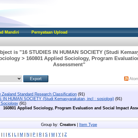
d Mandiri
Pernyataan Upload
bject is "16 STUDIES IN HUMAN SOCIETY (Studi Kemasya
Sociology > 160801 Applied Sociology, Program Evaluatio
Assessment"
Ato
 Zealand Standard Research Classification
(91)
 IN HUMAN SOCIETY (Studi Kemasyarakatan, incl : sosiologi)
(91)
 Sociology
(91)
160801 Applied Sociology, Program Evaluation and Social Impact As
Group by:
Creators
|
Item Type
|
I
|
K
|
L
|
M
|
N
|
P
|
R
|
S
|
W
|
Y
|
Z