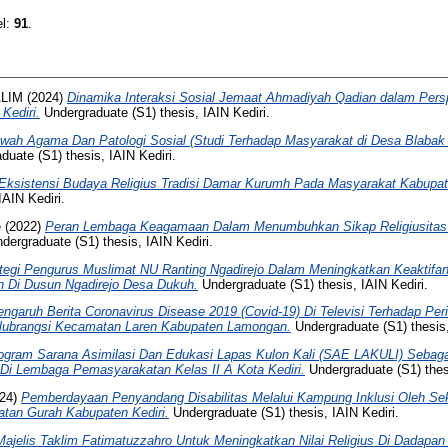
el:
91
.
LIM
(2024)
Dinamika Interaksi Sosial Jemaat Ahmadiyah Qadian dalam Persp
Kediri.
Undergraduate (S1) thesis, IAIN Kediri.
wah Agama Dan Patologi Sosial (Studi Terhadap Masyarakat di Desa Blaba
uate (S1) thesis, IAIN Kediri.
Eksistensi Budaya Religius Tradisi Damar Kurumh Pada Masyarakat Kabupat
IAIN Kediri.
e
(2022)
Peran Lembaga Keagamaan Dalam Menumbuhkan Sikap Religiusitas 
dergraduate (S1) thesis, IAIN Kediri.
tegi Pengurus Muslimat NU Ranting Ngadirejo Dalam Meningkatkan Keaktifan
 Di Dusun Ngadirejo Desa Dukuh.
Undergraduate (S1) thesis, IAIN Kediri.
engaruh Berita Coronavirus Disease 2019 (Covid-19) Di Televisi Terhadap Per
lubrangsi Kecamatan Laren Kabupaten Lamongan.
Undergraduate (S1) thesis,
ogram Sarana Asimilasi Dan Edukasi Lapas Kulon Kali (SAE LAKULI) Sebag
Di Lembaga Pemasyarakatan Kelas II A Kota Kediri.
Undergraduate (S1) thesi
24)
Pemberdayaan Penyandang Disabilitas Melalui Kampung Inklusi Oleh Sek
tan Gurah Kabupaten Kediri.
Undergraduate (S1) thesis, IAIN Kediri.
ajelis Taklim Fatimatuzzahro Untuk Meningkatkan Nilai Religius Di Dadapan 