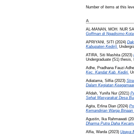
Number of items at this lev
A
AL-MANAN, MOH. NUR SA
Goffman di Ngadisimo Kota 
APRIYANI, SITI
(2024)
Dak
Kabupaten Kediri).
Undergrad
ATIRA, Siti Mashita
(2023)
Undergraduate (S1) thesis, 
Adhe, Pradhana Fauzi Adh
Kec. Kandat Kab. Kediri.
Un
Adiatama, Silfia
(2023)
Stra
Dalam Kegiatan Keagamaan
Afidah, Yunifa Nur
(2021)
P
Sehat Masyarakat Desa Bu
Agita, Erlina Dian
(2024)
Pr
Kemandirian Warga Binaan 
Agustin, Ika Rahmawati
(20
Dharma Putra Daha Kecama
Alfia, Warda
(2023)
Upaya M