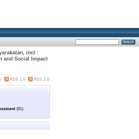
rakatan, incl :
n and Social Impact
m
RSS 1.0
RSS 2.0
sessment
(91)