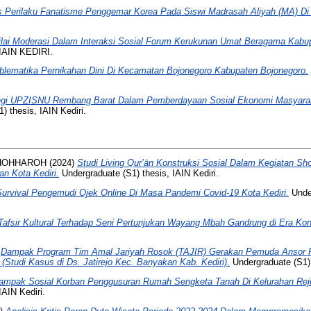
is Perilaku Fanatisme Penggemar Korea Pada Siswi Madrasah Aliyah (MA) Di 
nilai Moderasi Dalam Interaksi Sosial Forum Kerukunan Umat Beragama Kabu
 IAIN KEDIRI.
blematika Pernikahan Dini Di Kecamatan Bojonegoro Kabupaten Bojonegoro.
egi UPZISNU Rembang Barat Dalam Pemberdayaan Sosial Ekonomi Masyar
) thesis, IAIN Kediri.
HOHHAROH
(2024)
Studi Living Qur’ān Konstruksi Sosial Dalam Kegiatan Sh
n Kota Kediri.
Undergraduate (S1) thesis, IAIN Kediri.
Survival Pengemudi Ojek Online Di Masa Pandemi Covid-19 Kota Kediri.
Under
Tafsir Kultural Terhadap Seni Pertunjukan Wayang Mbah Gandrung di Era Ko
)
Dampak Program Tim Amal Jariyah Rosok (TAJIR) Gerakan Pemuda Ansor R
tudi Kasus di Ds. Jatirejo Kec. Banyakan Kab. Kediri).
Undergraduate (S1) 
ampak Sosial Korban Penggusuran Rumah Sengketa Tanah Di Kelurahan Rejo
IAIN Kediri.