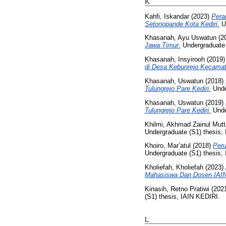
K
Kahfi, Iskandar
(2023)
Pera
Setonopande Kota Kediri.
Un
Khasanah, Ayu Uswatun
(2
Jawa Timur.
Undergraduate (
Khasanah, Insyirooh
(2019
di Desa Kebunrejo Kecamat
Khasanah, Uswatun
(2018)
Tulungrejo Pare Kediri.
Under
Khasanah, Uswatun
(2019)
Tulungrejo Pare Kediri.
Under
Khilmi, Akhmad Zainul Mutt
Undergraduate (S1) thesis, 
Khoiro, Mar’atul
(2018)
Peru
Undergraduate (S1) thesis, 
Kholiefah, Kholiefah
(2023)
Mahasiswa Dan Dosen IAIN 
Kinasih, Retno Pratiwi
(202
(S1) thesis, IAIN KEDIRI.
L