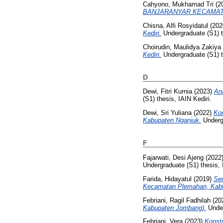
Cahyono, Mukhamad Tri
(2
BANJARANYAR KECAMATA
Chisna, Alfi Rosyidatul
(202
Kediri.
Undergraduate (S1) th
Choirudin, Maulidya Zakiya
Kediri.
Undergraduate (S1) th
D
Dewi, Fitri Kurnia
(2023)
An
(S1) thesis, IAIN Kediri.
Dewi, Sri Yuliana
(2022)
Ko
Kabupaten Nganjuk.
Undergr
F
Fajarwati, Desi Ajeng
(2022
Undergraduate (S1) thesis, 
Farida, Hidayatul
(2019)
Sen
Kecamatan Plemahan, Kabup
Febriani, Ragil Fadhilah
(20
Kabupaten Jombang).
Under
Febriani, Vera
(2023)
Konst