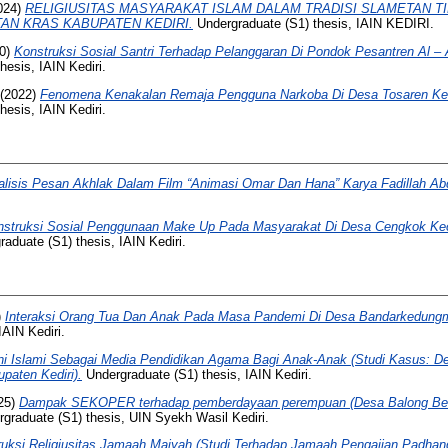
024)
RELIGIUSITAS MASYARAKAT ISLAM DALAM TRADISI SLAMETAN T
N KRAS KABUPATEN KEDIRI.
Undergraduate (S1) thesis, IAIN KEDIRI.
0)
Konstruksi Sosial Santri Terhadap Pelanggaran Di Pondok Pesantren Al –
esis, IAIN Kediri.
(2022)
Fenomena Kenakalan Remaja Pengguna Narkoba Di Desa Tosaren Ke
esis, IAIN Kediri.
alisis Pesan Akhlak Dalam Film “Animasi Omar Dan Hana” Karya Fadillah A
nstruksi Sosial Penggunaan Make Up Pada Masyarakat Di Desa Cengkok Ke
aduate (S1) thesis, IAIN Kediri.
)
Interaksi Orang Tua Dan Anak Pada Masa Pandemi Di Desa Bandarkedung
IAIN Kediri.
i Islami Sebagai Media Pendidikan Agama Bagi Anak-Anak (Studi Kasus: De
aten Kediri).
Undergraduate (S1) thesis, IAIN Kediri.
25)
Dampak SEKOPER terhadap pemberdayaan perempuan (Desa Balong Be
graduate (S1) thesis, UIN Syekh Wasil Kediri.
ruksi Religiusitas Jamaah Maiyah (Studi Terhadap Jamaah Pengajian Padha