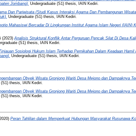
paten Jombang).
Undergraduate (S1) thesis, IAIN Kediri.
ama Dan Pariwisata (Studi Kasus Interaksi Agama Dan Pembangunan Wisat
uk).
Undergraduate (S1) thesis, IAIN Kediri.
eotip Mahasiswi Bercadar Di Lingkungan Institut Agama Islam Negeri (IAIN) Ke
i
(2023)
Analisis Struktural Konflik Antar Perguruan Pencak Silat Di Desa K
graduate (S1) thesis, IAIN Kediri.
Tinjauan Sosiologi Hukum Islam Terhadap Pernikahan Dalam Keadaan Hamil 
ang).
Undergraduate (S1) thesis, IAIN Kediri.
ngembangan Obyek Wisata Gronjong Wariti Desa Mejono dan Dampaknya Te
S1) thesis, IAIN Kediri.
ngembangan Obyek Wisata Gronjong Wariti Desa Mejono dan Dampaknya Te
S1) thesis, IAIN Kediri.
2020)
Peran Tahlilan dalam Memperkuat Hubungan Masyarakat Rusunawa Kot