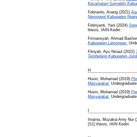
Kecamatan Sumobito Kabu
Febrianto, Anang
(2021)
Ag
Ngronggot Kabupaten Nganj
Febriyanti, Yani
(2024)
Ster
thesis, IAIN Kediri.
Firmansyah, Ahmad Bashor
Kabupaten Lamongan.
Under
Fitriyah, Ayu Nisaul
(2022)
Tembelang Kabupaten Jomb
H
Husin, Mohamad
(2019)
Pe
Masyarakat.
Undergraduate (
Husin, Mohamad
(2019)
Pe
Masyarakat.
Undergraduate (
I
Imama, Muzakia Amy Nur
(
(S1) thesis, IAIN Kediri.