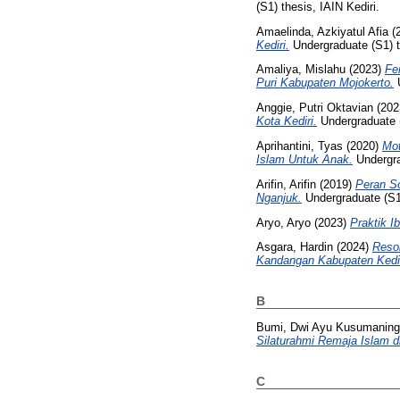
(S1) thesis, IAIN Kediri.
Amaelinda, Azkiyatul Afia
(
Kediri.
Undergraduate (S1) th
Amaliya, Mislahu
(2023)
Fe
Puri Kabupaten Mojokerto.
U
Anggie, Putri Oktavian
(202
Kota Kediri.
Undergraduate (
Aprihantini, Tyas
(2020)
Mot
Islam Untuk Anak.
Undergra
Arifin, Arifin
(2019)
Peran So
Nganjuk.
Undergraduate (S1)
Aryo, Aryo
(2023)
Praktik I
Asgara, Hardin
(2024)
Reso
Kandangan Kabupaten Kedir
B
Bumi, Dwi Ayu Kusumaning
Silaturahmi Remaja Islam d
C