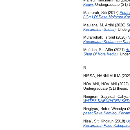
Mansur, Mochammad
(202
Kediri.
Undergraduate (S1) th
Masruroh, Siti
(2017)
Perse
( Gg ) Di Desa Mojoroto Kot
Maulana, M. Ardhi
(2026)
S
Kecamatan Badas).
Undergr
Mufarrohah, Isrorul
(2020)
N
Kecamatan Kedamean Kabu
Mufidah, Siti Alfin
(2021)
An
Shop Di Kota Kediri).
Underg
N
NISSA, HANNI AULIA
(202
NOVIANI, NOVIANI
(2022)
Undergraduate (S1) thesis, 
Nengrum, Sayyidah Cahya
WATES KABUPATEN KEDI
Ningtyas, Retno Winadya
(
pasar Raya Kemlagi Kecama
Nisa’, Siti Khoirun
(2018)
U
Kecamatan Pace Kabupaten