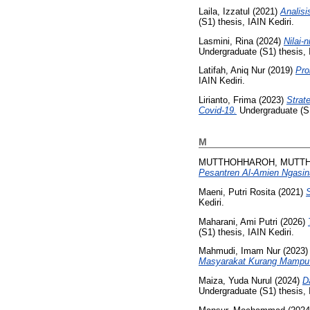
Laila, Izzatul
(2021)
Analis
(S1) thesis, IAIN Kediri.
Lasmini, Rina
(2024)
Nilai-
Undergraduate (S1) thesis,
Latifah, Aniq Nur
(2019)
Pro
IAIN Kediri.
Lirianto, Frima
(2023)
Strat
Covid-19.
Undergraduate (S1
M
MUTTHOHHAROH, MUTT
Pesantren Al-Amien Ngasina
Maeni, Putri Rosita
(2021)
Kediri.
Maharani, Ami Putri
(2026)
(S1) thesis, IAIN Kediri.
Mahmudi, Imam Nur
(2023
Masyarakat Kurang Mampu (S
Maiza, Yuda Nurul
(2024)
D
Undergraduate (S1) thesis, 