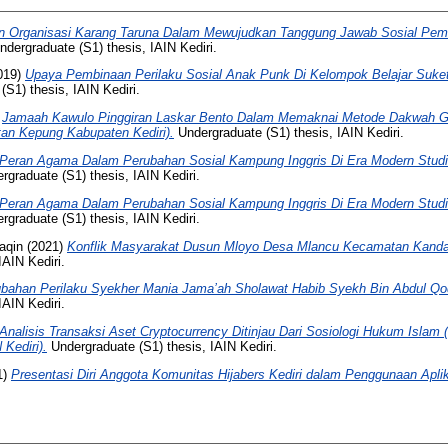
n Organisasi Karang Taruna Dalam Mewujudkan Tanggung Jawab Sosial Pem
dergraduate (S1) thesis, IAIN Kediri.
019)
Upaya Pembinaan Perilaku Sosial Anak Punk Di Kelompok Belajar Suket T
S1) thesis, IAIN Kediri.
)
Jamaah Kawulo Pinggiran Laskar Bento Dalam Memaknai Metode Dakwah G
an Kepung Kabupaten Kediri).
Undergraduate (S1) thesis, IAIN Kediri.
Peran Agama Dalam Perubahan Sosial Kampung Inggris Di Era Modern Stud
graduate (S1) thesis, IAIN Kediri.
Peran Agama Dalam Perubahan Sosial Kampung Inggris Di Era Modern Stud
graduate (S1) thesis, IAIN Kediri.
aqin
(2021)
Konflik Masyarakat Dusun Mloyo Desa Mlancu Kecamatan Kanda
IAIN Kediri.
bahan Perilaku Syekher Mania Jama’ah Sholawat Habib Syekh Bin Abdul Qodi
IAIN Kediri.
Analisis Transaksi Aset Cryptocurrency Ditinjau Dari Sosiologi Hukum Islam
Kediri).
Undergraduate (S1) thesis, IAIN Kediri.
1)
Presentasi Diri Anggota Komunitas Hijabers Kediri dalam Penggunaan Aplik