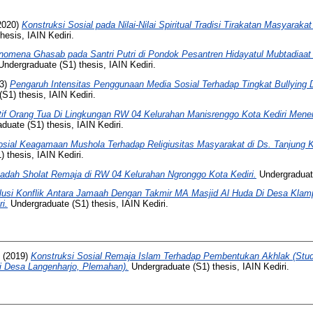
2020)
Konstruksi Sosial pada Nilai-Nilai Spiritual Tradisi Tirakatan Masyarak
esis, IAIN Kediri.
nomena Ghasab pada Santri Putri di Pondok Pesantren Hidayatul Mubtadiaa
ndergraduate (S1) thesis, IAIN Kediri.
3)
Pengaruh Intensitas Penggunaan Media Sosial Terhadap Tingkat Bullying 
S1) thesis, IAIN Kediri.
if Orang Tua Di Lingkungan RW 04 Kelurahan Manisrenggo Kota Kediri Mene
duate (S1) thesis, IAIN Kediri.
sial Keagamaan Mushola Terhadap Religiusitas Masyarakat di Ds. Tanjung 
 thesis, IAIN Kediri.
badah Sholat Remaja di RW 04 Kelurahan Ngronggo Kota Kediri.
Undergraduate
lusi Konflik Antara Jamaah Dengan Takmir MA Masjid Al Huda Di Desa Kla
i.
Undergraduate (S1) thesis, IAIN Kediri.
(2019)
Konstruksi Sosial Remaja Islam Terhadap Pembentukan Akhlak (Stu
i Desa Langenharjo, Plemahan).
Undergraduate (S1) thesis, IAIN Kediri.