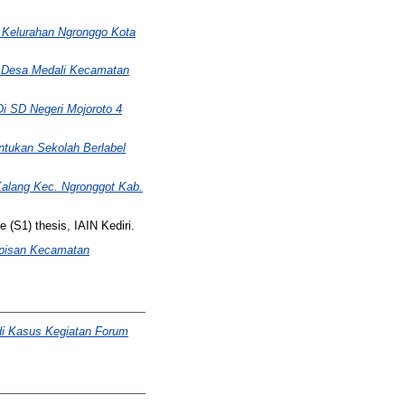
at Kelurahan Ngronggo Kota
t Desa Medali Kecamatan
Di SD Negeri Mojoroto 4
ntukan Sekolah Berlabel
Kalang Kec. Ngronggot Kab.
 (S1) thesis, IAIN Kediri.
mpisan Kecamatan
di Kasus Kegiatan Forum