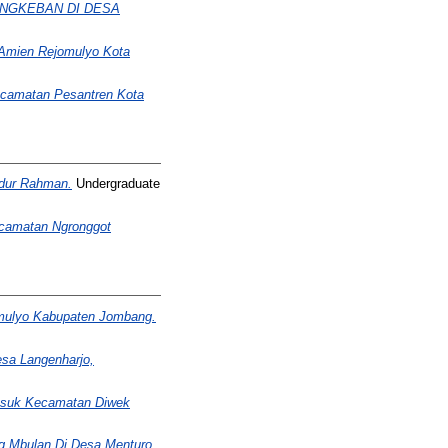
INGKEBAN DI DESA
 Amien Rejomulyo Kota
camatan Pesantren Kota
bdur Rahman.
Undergraduate
camatan Ngronggot
mulyo Kabupaten Jombang.
sa Langenharjo,
suk Kecamatan Diwek
ng Mbulan Di Desa Menturo