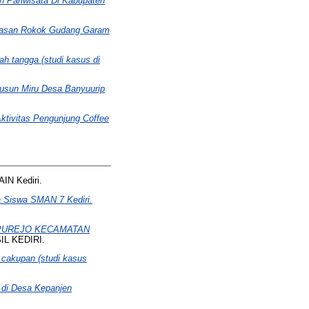
n Pariwisata Di Kabupaten
masan Rokok Gudang Garam
h tangga (studi kasus di
Dusun Miru Desa Banyuurip
ktivitas Pengunjung Coffee
AIN Kediri.
 Siswa SMAN 7 Kediri.
MPUREJO KECAMATAN
IL KEDIRI.
m cakupan (studi kasus
di Desa Kepanjen