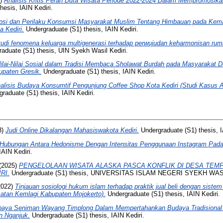
4)
Analisis Kritis Peran Duta Wisata Periode 2022-2024 Dalam Mempromosika
esis, IAIN Kediri.
psi dan Perilaku Konsumsi Masyarakat Muslim Tentang Himbauan pada Ke
a Kediri.
Undergraduate (S1) thesis, IAIN Kediri.
tudi fenomena keluarga multigenerasi terhadap perwujudan keharmonisan ruma
aduate (S1) thesis, UIN Syekh Wasil Kediri.
ilai-Nilai Sosial dalam Tradisi Membaca Sholawat Burdah pada Masyarakat 
paten Gresik.
Undergraduate (S1) thesis, IAIN Kediri.
alisis Budaya Konsumtif Pengunjung Coffee Shop Kota Kediri (Studi Kasus A
raduate (S1) thesis, IAIN Kediri.
3)
Judi Online Dikalangan Mahasiswakota Kediri.
Undergraduate (S1) thesis, I
Hubungan Antara Hedonisme Dengan Intensitas Penggunaan Instagram Pada
IAIN Kediri.
(2025)
PENGELOLAAN WISATA ALASKA PASCA KONFLIK DI DESA TE
RI.
Undergraduate (S1) thesis, UNIVERSITAS ISLAM NEGERI SYEKH WAS
2022)
Tinjauan sosiologi hukum islam terhadap praktik jual beli dengan siste
tan Kemlagi Kabupaten Mojokerto).
Undergraduate (S1) thesis, IAIN Kediri.
paya Seniman Wayang Timplong Dalam Mempertahankan Budaya Tradisional 
 Nganjuk.
Undergraduate (S1) thesis, IAIN Kediri.