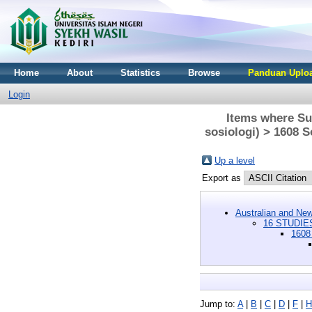
Home
About
Statistics
Browse
Panduan Uploa
Login
Items where Su
sosiologi) > 1608 
Up a level
Export as
Australian and New
16 STUDIES
1608
Jump to:
A
|
B
|
C
|
D
|
F
|
H