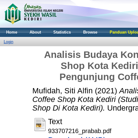
Home
About
Statistics
Browse
Panduan Uploa
Login
Analisis Budaya Ko
Shop Kota Kediri
Pengunjung Coffe
Mufidah, Siti Alfin
(2021)
Anal
Coffee Shop Kota Kediri (Stud
Shop Di Kota Kediri).
Undergrad
Text
933707216_prabab.pdf