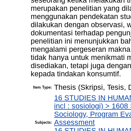
seseorang ketika melakukan ti
merupakan penelitian yang dil
menggunakan pendekatan stud
dilakukan dengan observasi,
dokumentasi terhadap pengunju
penelitian ini menunjukkan bah
mengalami pergeseran makna.
tidak hanya untuk menikmati
disediakan, tetapi juga denga
kepada tindakan konsumtif.
Thesis (Skripsi, Tesis,
Item Type:
16 STUDIES IN HUMAN
incl : sosiologi) > 160
Sociology, Program Eva
Assessment
Subjects:
16 STUDIES IN HUMAN