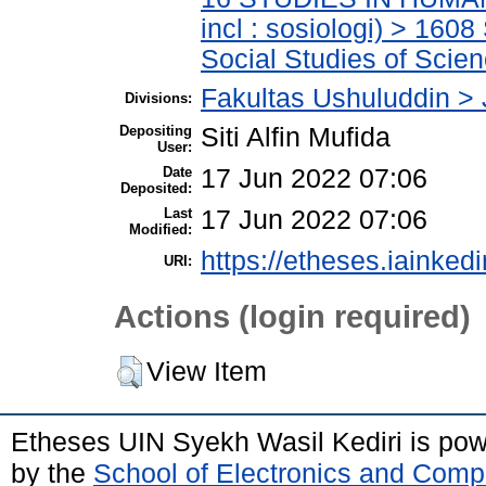
incl : sosiologi) > 160
Social Studies of Scie
Fakultas Ushuluddin >
Divisions:
Depositing
Siti Alfin Mufida
User:
Date
17 Jun 2022 07:06
Deposited:
Last
17 Jun 2022 07:06
Modified:
https://etheses.iainkedi
URI:
Actions (login required)
View Item
Etheses UIN Syekh Wasil Kediri is po
by the
School of Electronics and Comp