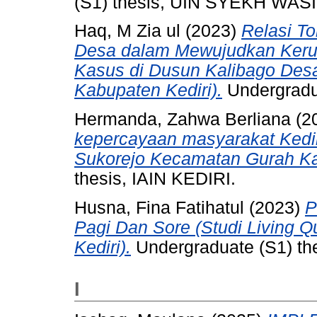
(S1) thesis, UIN SYEKH WASI
Haq, M Zia ul
(2023)
Relasi T
Desa dalam Mewujudkan Keru
Kasus di Dusun Kalibago Des
Kabupaten Kediri).
Undergradua
Hermanda, Zahwa Berliana
(2
kepercayaan masyarakat Kedir
Sukorejo Kecamatan Gurah Ka
thesis, IAIN KEDIRI.
Husna, Fina Fatihatul
(2023)
P
Pagi Dan Sore (Studi Living Q
Kediri).
Undergraduate (S1) thes
I