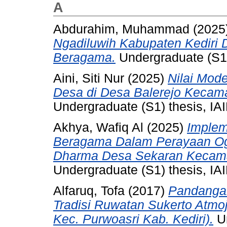
A
Abdurahim, Muhammad
(2025
Ngadiluwih Kabupaten Kediri
Beragama.
Undergraduate (S1) 
Aini, Siti Nur
(2025)
Nilai Mod
Desa di Desa Balerejo Kecama
Undergraduate (S1) thesis, IAI
Akhya, Wafiq Al
(2025)
Implem
Beragama Dalam Perayaan Og
Dharma Desa Sekaran Kecamat
Undergraduate (S1) thesis, IAI
Alfaruq, Tofa
(2017)
Pandanga
Tradisi Ruwatan Sukerto Atmo
Kec. Purwoasri Kab. Kediri).
Un