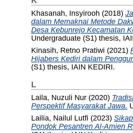
K
Khasanah, Insyirooh
(2018)
Ja
dalam Memaknai Metode Dakw
Desa Kebunrejo Kecamatan Ke
Undergraduate (S1) thesis, IAI
Kinasih, Retno Pratiwi
(2021)
Hijabers Kediri dalam Penggun
(S1) thesis, IAIN KEDIRI.
L
Laila, Nuzuli Nur
(2020)
Tradi
Perspektif Masyarakat Jawa.
U
Lailia, Nailul Lutfi
(2023)
Sikap
Pondok Pesantren Al-Amien Re