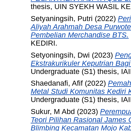
thesis, UIN SYEKH WASIL KE
Setyaningsih, Putri
(2022)
Per
Aliyah Arahmah Desa Purwot
Pembelian Merchandise BTS.
KEDIRI.
Setyoningsih, Dwi
(2023)
Peng
Ekstrakurikuler Keputrian Bag
Undergraduate (S1) thesis, IAI
Shaedanafi, Afif
(2022)
Pemah
Metal Studi Komunitas Kediri 
Undergraduate (S1) thesis, IAI
Sukur, M Abd
(2023)
Perempua
Teori Pilihan Rasional James
Blimbing Kecamatan Mojo Kabu