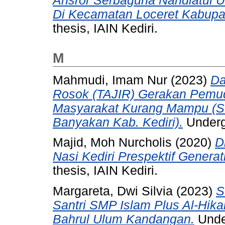
Ansror Serbaguna Nahdlatul 
Di Kecamatan Loceret Kabupa
thesis, IAIN Kediri.
M
Mahmudi, Imam Nur
(2023)
Da
Rosok (TAJIR) Gerakan Pemu
Masyarakat Kurang Mampu (Stu
Banyakan Kab. Kediri).
Undergr
Majid, Moh Nurcholis
(2020)
D
Nasi Kediri Prespektif Generati
thesis, IAIN Kediri.
Margareta, Dwi Silvia
(2023)
S
Santri SMP Islam Plus Al-Hik
Bahrul Ulum Kandangan.
Under