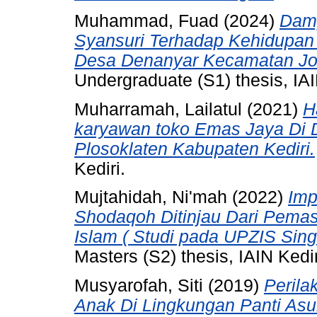
Muhammad, Fuad
(2024)
Damp
Syansuri Terhadap Kehidupan
Desa Denanyar Kecamatan J
Undergraduate (S1) thesis, IAI
Muharramah, Lailatul
(2021)
H
karyawan toko Emas Jaya Di
Plosoklaten Kabupaten Kediri.
Kediri.
Mujtahidah, Ni'mah
(2022)
Imp
Shodaqoh Ditinjau Dari Pemas
Islam ( Studi pada UPZIS Sing
Masters (S2) thesis, IAIN Kedir
Musyarofah, Siti
(2019)
Perila
Anak Di Lingkungan Panti As