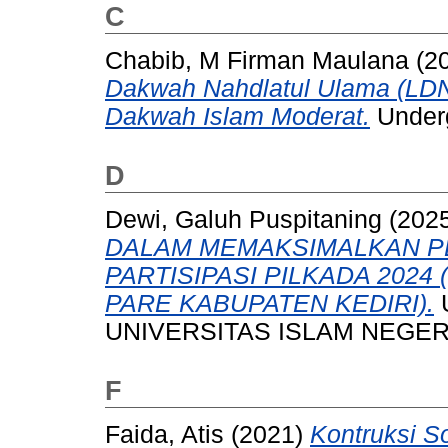
C
Chabib, M Firman Maulana
(2
Dakwah Nahdlatul Ulama (LDN
Dakwah Islam Moderat.
Underg
D
Dewi, Galuh Puspitaning
(202
DALAM MEMAKSIMALKAN P
PARTISIPASI PILKADA 2024
PARE KABUPATEN KEDIRI).
U
UNIVERSITAS ISLAM NEGERI
F
Faida, Atis
(2021)
Kontruksi S