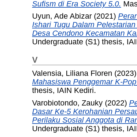
Sufism di Era Society 5.0.
Mast
Uyun, Ade Abizar
(2021)
Pera
Ishari Tugu Dalam Pelestaria
Desa Cendono Kecamatan Kan
Undergraduate (S1) thesis, IAI
V
Valensia, Liliana Floren
(2023
Mahasiswa Penggemar K-Pop D
thesis, IAIN Kediri.
Varobiotondo, Zauky
(2022)
P
Dasar Ke-5 Kerohanian Persau
Perilaku Sosial Anggota di Ra
Undergraduate (S1) thesis, IAI