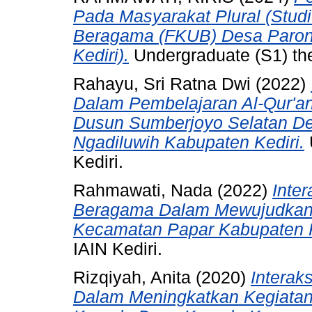
Pada Masyarakat Plural (Stu
Beragama (FKUB) Desa Paro
Kediri).
Undergraduate (S1) thes
Rahayu, Sri Ratna Dwi
(2022)
Dalam Pembelajaran Al-Qur'an
Dusun Sumberjoyo Selatan D
Ngadiluwih Kabupaten Kediri.
Kediri.
Rahmawati, Nada
(2022)
Inte
Beragama Dalam Mewujudkan
Kecamatan Papar Kabupaten K
IAIN Kediri.
Rizqiyah, Anita
(2020)
Interak
Dalam Meningkatkan Kegiata