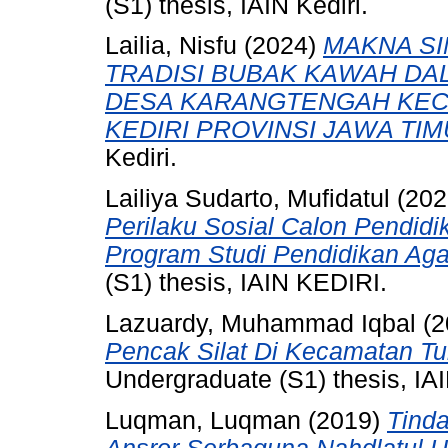
(S1) thesis, IAIN Kediri.
Lailia, Nisfu
(2024)
MAKNA SI
TRADISI BUBAK KAWAH DA
DESA KARANGTENGAH KEC
KEDIRI PROVINSI JAWA TIM
Kediri.
Lailiya Sudarto, Mufidatul
(202
Perilaku Sosial Calon Pendid
Program Studi Pendidikan Agam
(S1) thesis, IAIN KEDIRI.
Lazuardy, Muhammad Iqbal
(2
Pencak Silat Di Kecamatan Tu
Undergraduate (S1) thesis, IAI
Luqman, Luqman
(2019)
Tinda