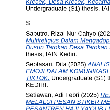
Krecek, Desa Krecek, Kecama
Undergraduate (S1) thesis, IAI
S
Saputro, Rizal Nur Cahyo
(20
Multireligius Dalam Mengadops
Dusun Tarokan Desa Tarokan 
thesis, IAIN Kediri.
Septasari, Dita
(2025)
ANALI
EMOJI DALAM KOMUNIKASI 
TIKTOK.
Undergraduate (S1) 
KEDIRI.
Setiawan, Adi Febri
(2025)
RE
MELALUI PESAN STIKER ME
PESANTREN HAJI YA'QUB L