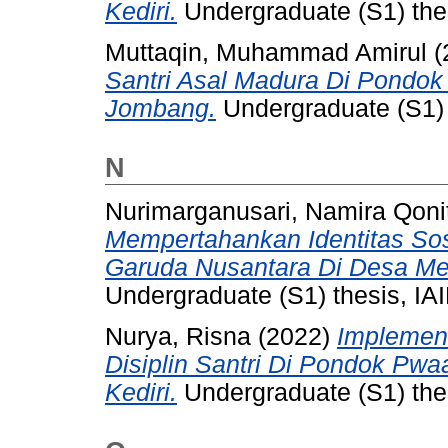
Kediri.
Undergraduate (S1) thes
Muttaqin, Muhammad Amirul
(
Santri Asal Madura Di Pondok
Jombang.
Undergraduate (S1) t
N
Nurimarganusari, Namira Qoni
Mempertahankan Identitas Sos
Garuda Nusantara Di Desa Me
Undergraduate (S1) thesis, IAI
Nurya, Risna
(2022)
Implement
Disiplin Santri Di Pondok Pw
Kediri.
Undergraduate (S1) thes