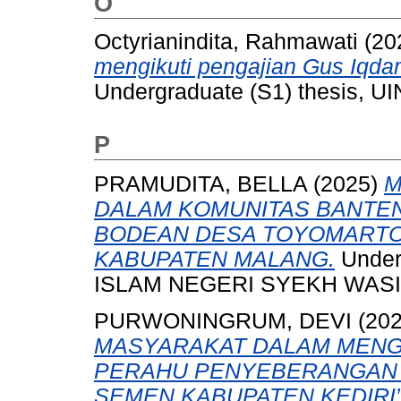
O
Octyrianindita, Rahmawati
(20
mengikuti pengajian Gus Iqda
Undergraduate (S1) thesis, UI
P
PRAMUDITA, BELLA
(2025)
M
DALAM KOMUNITAS BANTEN
BODEAN DESA TOYOMARTO
KABUPATEN MALANG.
Under
ISLAM NEGERI SYEKH WASIL
PURWONINGRUM, DEVI
(20
MASYARAKAT DALAM MENG
PERAHU PENYEBERANGAN 
SEMEN KABUPATEN KEDIRI”