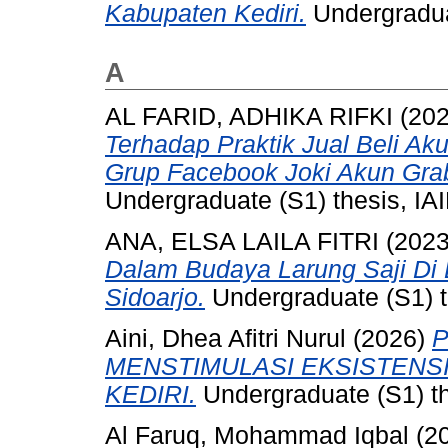
Kabupaten Kediri.
Undergraduat
A
AL FARID, ADHIKA RIFKI
(20
Terhadap Praktik Jual Beli Ak
Grup Facebook Joki Akun Gra
Undergraduate (S1) thesis, IAI
ANA, ELSA LAILA FITRI
(202
Dalam Budaya Larung Saji Di
Sidoarjo.
Undergraduate (S1) th
Aini, Dhea Afitri Nurul
(2026)
MENSTIMULASI EKSISTENS
KEDIRI.
Undergraduate (S1) th
Al Faruq, Mohammad Iqbal
(2