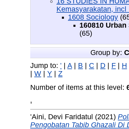
16 STUDIES IN HUMA
Kemasyarakatan, incl :
1608 Sociology
(6
160810 Urban 
(65)
Group by:
C
Jump to:
'
|
A
|
B
|
C
|
D
|
F
|
H
|
W
|
Y
|
Z
Number of items at this level:
'
'Aini, Devi Faridatul
(2021)
Pol
Pengobatan Tabib Ghazali Di