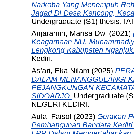
Narkoba Yang Menempuh Rehab
Jagad Di Desa Kencong, Keca
Undergraduate (S1) thesis, IAI
Anjarahmi, Marisa Dwi
(2021)
Keagamaan NU, Muhammadiya
Lengkong Kabupaten Nganjuk
Kediri.
As’ari, Eka Nilam
(2025)
PERA
DALAM MENANGGULANGI K
PEJANGKUNGAN KECAMAT
SIDOARJO.
Undergraduate (S
NEGERI KEDIRI.
Aufa, Faisol
(2023)
Gerakan P
Pembangunan Bandara Kediri 
FPR Dalam Mempertahankan A