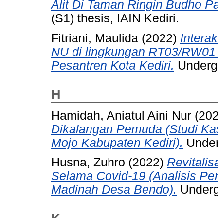
Alit Di Taman Ringin Budho Pa
(S1) thesis, IAIN Kediri.
Fitriani, Maulida
(2022)
Intera
NU di lingkungan RT03/RW01
Pesantren Kota Kediri.
Undergr
H
Hamidah, Aniatul Aini Nur
(20
Dikalangan Pemuda (Studi K
Mojo Kabupaten Kediri).
Underg
Husna, Zuhro
(2022)
Revitalis
Selama Covid-19 (Analisis Pe
Madinah Desa Bendo).
Undergr