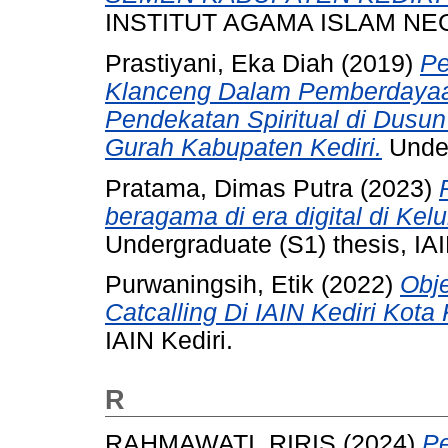
INSTITUT AGAMA ISLAM NEG
Prastiyani, Eka Diah
(2019)
Pe
Klanceng Dalam Pemberdayaan
Pendekatan Spiritual di Dus
Gurah Kabupaten Kediri.
Under
Pratama, Dimas Putra
(2023)
beragama di era digital di Ke
Undergraduate (S1) thesis, IAI
Purwaningsih, Etik
(2022)
Obj
Catcalling Di IAIN Kediri Kota 
IAIN Kediri.
R
RAHMAWATI, RIRIS
(2024)
Pe