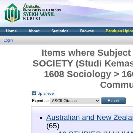
Home
About
Statistics
Browse
Panduan Uploa
Login
Items where Subjec
SOCIETY (Studi Kemasya
1608 Sociology > 1
Commun
Up a level
Export as
Australian and New Zeala
(65)