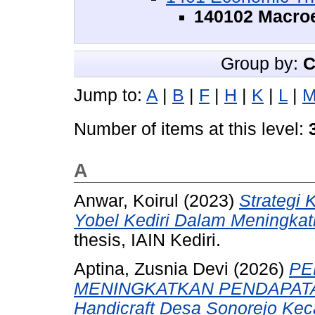
140102 Macro
Group by:
C
Jump to:
A
|
B
|
F
|
H
|
K
|
L
|
Number of items at this level:
A
Anwar, Koirul
(2023)
Strategi
Yobel Kediri Dalam Meningka
thesis, IAIN Kediri.
Aptina, Zusnia Devi
(2026)
PE
MENINGKATKAN PENDAPATAN 
Handicraft Desa Sonorejo Kec