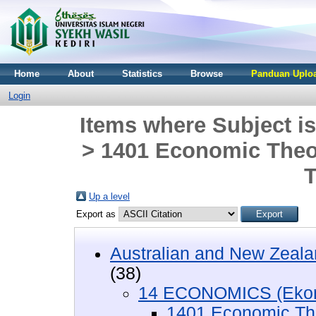
Home
About
Statistics
Browse
Panduan Uploa
Login
Items where Subject 
> 1401 Economic The
T
Up a level
Export as
Australian and New Zeala
(38)
14 ECONOMICS (Eko
1401 Economic Th