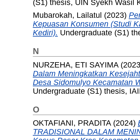
(S1) thesis, UIN Syekh Wasil K
Mubarokah, Lailatul
(2023)
Pe
Kepuasan Konsumen (Studi K
Kediri).
Undergraduate (S1) thes
N
NURZEHA, ETI SAYIMA
(202
Dalam Meningkatkan Kesejaht
Desa Sidomulyo Kecamatan Wa
Undergraduate (S1) thesis, IAI
O
OKTAFIANI, PRADITA
(2024)
TRADISIONAL DALAM MENIN