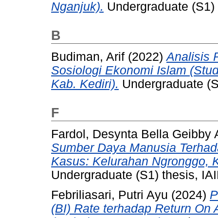
Nganjuk).
Undergraduate (S1) t
B
Budiman, Arif
(2022)
Analisis 
Sosiologi Ekonomi Islam (Stu
Kab. Kediri).
Undergraduate (S1
F
Fardol, Desynta Bella Geibby 
Sumber Daya Manusia Terhada
Kasus: Kelurahan Ngronggo, K
Undergraduate (S1) thesis, IAI
Febriliasari, Putri Ayu
(2024)
P
(BI) Rate terhadap Return O