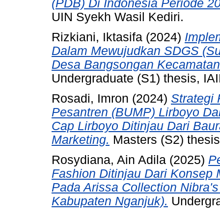
(PDB) Di Indonesia Periode 2
UIN Syekh Wasil Kediri.
Rizkiani, Iktasifa
(2024)
Imple
Dalam Mewujudkan SDGS (Sus
Desa Bangsongan Kecamatan K
Undergraduate (S1) thesis, IAI
Rosadi, Imron
(2024)
Strategi
Pesantren (BUMP) Lirboyo Da
Cap Lirboyo Ditinjau Dari Ba
Marketing.
Masters (S2) thesis,
Rosydiana, Ain Adila
(2025)
P
Fashion Ditinjau Dari Konsep
Pada Arissa Collection Nibra
Kabupaten Nganjuk).
Undergrad