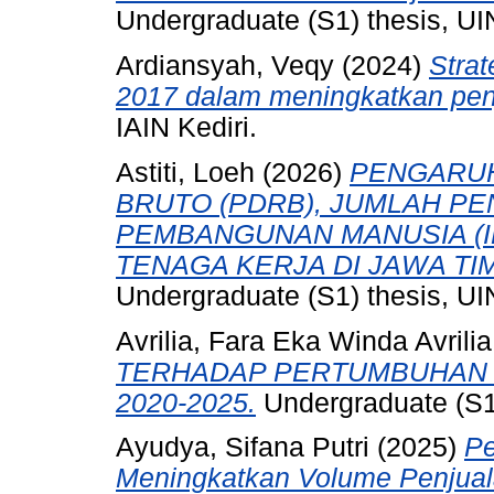
Undergraduate (S1) thesis, UI
Ardiansyah, Veqy
(2024)
Strat
2017 dalam meningkatkan pen
IAIN Kediri.
Astiti, Loeh
(2026)
PENGARUH
BRUTO (PDRB), JUMLAH PE
PEMBANGUNAN MANUSIA (
TENAGA KERJA DI JAWA TIM
Undergraduate (S1) thesis, UI
Avrilia, Fara Eka Winda Avrilia
TERHADAP PERTUMBUHAN E
2020-2025.
Undergraduate (S1)
Ayudya, Sifana Putri
(2025)
Pe
Meningkatkan Volume Penjuala