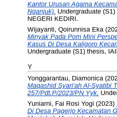
Kantor Urusan Agama Kecama
Nganjuk).
Undergraduate (S1)
NEGERI KEDIRI.
Wijayanti, Qoirunnisa Eka
(20
Minyak Pada Pom Mini Perspek
Kasus Di Desa Kaligoro Kecam
Undergraduate (S1) thesis, IAI
Y
Yonggarantau, Diamonica
(20
Maqashid Syari'ah Al-Syatibi
257/Pdt.P/2023/PN Yyk.
Underg
Yuniarni, Fai Rosi Yogi
(2023)
Di Desa Pagerjo Kecamatan G