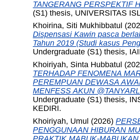
TANGERANG PERSPEKTIF H
(S1) thesis, UNIVERSITAS 
Khoirina, Siti Mukhibbatul
(20
Dispensasi Kawin pasca ber
Tahun 2019 (Studi kasus Pen
Undergraduate (S1) thesis, IAI
Khoiriyah, Sinta Hubbatul
(20
TERHADAP FENOMENA MARR
PEREMPUAN DEWASA AWAL
MENFESS AKUN @TANYARLF
Undergraduate (S1) thesis,
KEDIRI.
Khoiriyah, Umul
(2026)
PERS
PENGGUNAAN HIBURAN MU
PRAKTIK MABUK-MABUKAN 