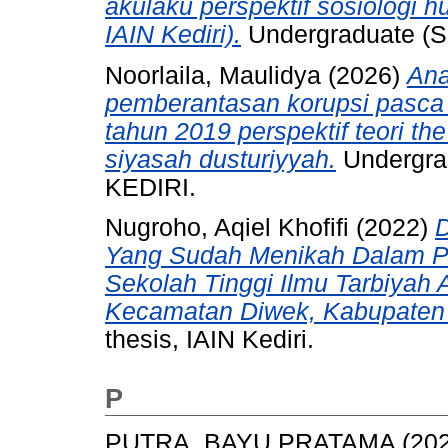
akulaku perspektif sosiologi 
IAIN Kediri).
Undergraduate (S1
Noorlaila, Maulidya
(2026)
Ana
pemberantasan korupsi pasca
tahun 2019 perspektif teori th
siyasah dusturiyyah.
Undergra
KEDIRI.
Nugroho, Aqiel Khofifi
(2022)
D
Yang Sudah Menikah Dalam Pr
Sekolah Tinggi Ilmu Tarbiyah 
Kecamatan Diwek, Kabupaten
thesis, IAIN Kediri.
P
PUTRA, BAYU PRATAMA
(20