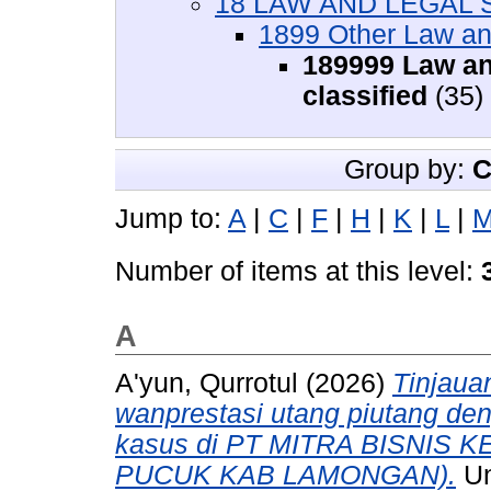
18 LAW AND LEGAL S
1899 Other Law an
189999 Law an
classified
(35)
Group by:
C
Jump to:
A
|
C
|
F
|
H
|
K
|
L
|
Number of items at this level:
A
A'yun, Qurrotul
(2026)
Tinjaua
wanprestasi utang piutang deng
kasus di PT MITRA BISNI
PUCUK KAB LAMONGAN).
Un