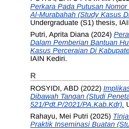
Perkara Pada Putusan Nomor
Al-Murabahah (Study Kasus Di
Undergraduate (S1) thesis, IAI
Putri, Aprita Diana
(2024)
Per
Dalam Pemberian Bantuan Hu
Kasus Perceraian Di Kabupaten
IAIN Kediri.
R
ROSYIDI, ABD
(2022)
Implika
Dibawah Tangan (Studi Pene
521/Pdt.P/2021/PA.Kab.Kdr).
U
Rahayu, Mei Putri
(2025)
Tinj
Praktik Inseminasi Buatan (S