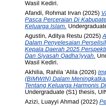
Wasil Kediri.
Afandi, Rohmat Irvan
(2025)
V
Pasca Perceraian Di Kabupate
Keluarga Islam.
Undergraduate 
Agustin, Aditya Restu
(2025)
A
Dalam Penyelesaian Perselis
Kepala Daerah 2025 Perspekt
Dan Siyasah Qadha'iyyah.
Und
Wasil Kediri.
Akhilia, Rahila 'Alila
(2026)
Im
(BIMWIN) Dalam Meningkatka
Tentang Keluarga Harmonis Di
Undergraduate (S1) thesis, UI
Azizi, Luayyi Ahmad
(2022)
Pe