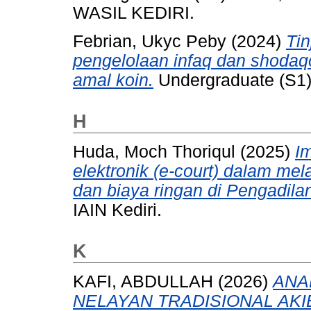
WASIL KEDIRI.
Febrian, Ukyc Peby
(2024)
Ti
pengelolaan infaq dan shoda
amal koin.
Undergraduate (S1) 
H
Huda, Moch Thoriqul
(2025)
I
elektronik (e-court) dalam me
dan biaya ringan di Pengadil
IAIN Kediri.
K
KAFI, ABDULLAH
(2026)
ANA
NELAYAN TRADISIONAL AK