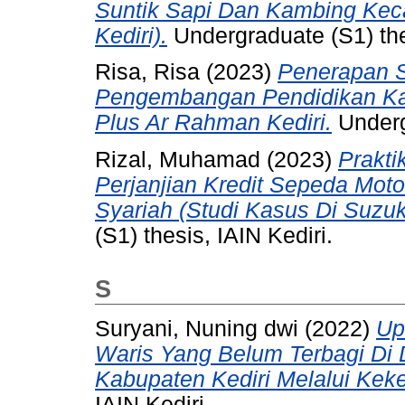
Suntik Sapi Dan Kambing Kec
Kediri).
Undergraduate (S1) the
Risa, Risa
(2023)
Penerapan S
Pengembangan Pendidikan Kara
Plus Ar Rahman Kediri.
Undergr
Rizal, Muhamad
(2023)
Prakt
Perjanjian Kredit Sepeda Mot
Syariah (Studi Kasus Di Suzuki
(S1) thesis, IAIN Kediri.
S
Suryani, Nuning dwi
(2022)
Up
Waris Yang Belum Terbagi D
Kabupaten Kediri Melalui Kek
IAIN Kediri.