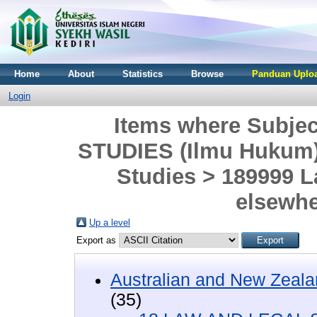
Home
About
Statistics
Browse
Panduan Uploa
Login
Items where Subje
STUDIES (Ilmu Hukum)
Studies > 189999 L
elsewhe
Up a level
Export as
Australian and New Zeala
(35)