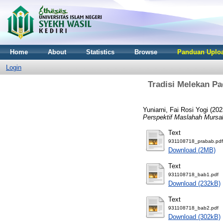
Home
About
Statistics
Browse
Panduan Uploa
Login
Tradisi Melekan P
Yuniarni, Fai Rosi Yogi
(202
Perspektif Maslahah Mursa
Text
931108718_prabab.pdf
Download (2MB)
Text
931108718_bab1.pdf
Download (232kB)
Text
931108718_bab2.pdf
Download (302kB)