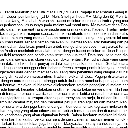
23. Tradisi Melekan pada Walimatul Ursy di Desa Pagerjo Kecamatan Gedeg 
ah. Dosen pembimbing: (1) Dr. Moh. Shofiyul Huda MF, M.Ag dan (2) Moh. B
limatul Ursy, Maslahah Mursalah Tradisi melekan merupakan tradisi yang ma
an perkawinan, khususnya pada malam walimatul ursy. Masyarakat desa Page
satu cara mempererat rasa persaudaraan di masyarakat Pagerjo. Tradisi melek
aritas masyarakat maupun saudara untuk membantu mempersiapkan dan ikut se
ya oknum-oknum yang memanfaatkan momen berkumpulnya masyarakat ini untuk
minuman keras sebagai teman melekan ini. Berdasarkan latar belakang dan pe
gkum dalam dua fokus penelitian untuk mengetahui persepsi masyarakat tenta
n Analisa maslahah mursalah terkait dengan tradisi melekan di Desa Pegerjo.
 field research dan pendekatan penelitian kualitatif. Data hasil penelitian dida
gan cara wawancara, observasi, dan dokumentasi. Kemudian data yang dipero
 data, reduksi data, penyajian data, dan penarikan simpulan. Setelah diana
 dengan cara menggunakan bahan referensi berupa pembuktian yang menduk
gecekan data dengan memastikan ulang data penelitian yang didapat dari na
yang dimksud oleh narasumber. Tradisi melekan di Desa Pagerjo dilakukan 
n dengan cara menundang tetangga untuk ikut serta membantu persiapan per
 harinya. Melekan ini biasanya dilaksanakan setelah pengajian di malam seb
 ada banyak kegiatan dilakukan unutk membantu keluarga yang memiliki hajat
 di tempat mempelai wanita dan mempelai pria, ketika di rumah mempelai wan
menyiapkan untuk tempat akad seperti menyiapkan meja, kursi dan ikut sedi
n membuat kembar mayang dan membuat petujuk arah agar mudah menemukan 
empelai pria dan juga tamu undangan. Kemudian untuk kegiatan melekan di 
ar mayang yang akan dibawa besok ketika temu manten dan di rumah memp
ga kendaraan yang akan digunakan besok. Dalam kegiatan melekan ini tidak
 melainkan hanya ikut berkumpul saja dengan x memanfaatkan momen untuk
 terkait tradisi melekan juga beragam. Masyarakat percaya bahwasannya tradi
urun, karena dengan adanya tradisi ini mereka sedikit menghemat biaya un