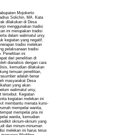
Kabupaten Mojokerto
adrus Solichin, MA. Kata
rak dilakukan di Desa
rjo menggunakan tradisi
an ini merupakan tradisi
rta dalam walimatul ursy.
 kegiatan yang negatif,
nerapan tradisi melekan
ng pelaksanaan tradisi
 Penelitian ini
pat dari penelitian di
leh dianalisis dengan cara
lisis, kemudian dilakukan
ung temuan penelitian,
rasumber adalah benar
oleh masyarakat Desa
nikahan yang akan
elum walimatul ursy,
 tersebut. Kegiatan
ita kegiatan melekan ini
kit membantu menata kursi-
rumah mempelai wanita,
tempat mempelai pria ini
elai wanita, kemudian
 sedikit oknum-oknum yang
 judi dan minum-minuman
si melekan ini harus terus
tuk menyewa Wedding