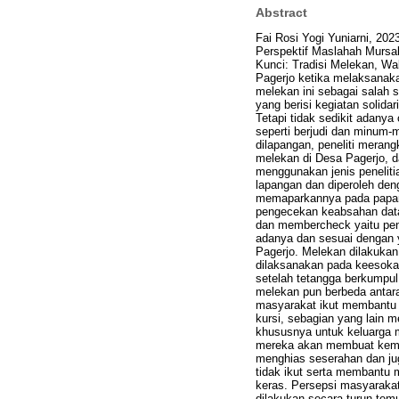
Abstract
Fai Rosi Yogi Yuniarni, 20
Perspektif Maslahah Mursal
Kunci: Tradisi Melekan, Wa
Pagerjo ketika melaksanak
melekan ini sebagai salah 
yang berisi kegiatan solid
Tetapi tidak sedikit adan
seperti berjudi dan minum-
dilapangan, peneliti meran
melekan di Desa Pagerjo, da
menggunakan jenis penelitian
lapangan dan diperoleh den
memaparkannya pada paparan
pengecekan keabsahan data
dan membercheck yaitu pen
adanya dan sesuai dengan 
Pagerjo. Melekan dilakuka
dilaksanakan pada keesokan
setelah tetangga berkumpul
melekan pun berbeda antara
masyarakat ikut membantu 
kursi, sebagian yang lai
khususnya untuk keluarga m
mereka akan membuat kemb
menghias seserahan dan ju
tidak ikut serta membantu
keras. Persepsi masyarakat
dilakukan secara turun tem