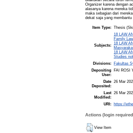
Organizer karena dengan a
alasanya karena mereka tid
maka sebagian dari mereka
dekat saja yang membantu 
Item Type:
Thesis (Skr
18 LAW AND
Family Law
18 LAW AN
Subjects:
Masyaraka
18 LAW AN
Studies not
Divisions:
Fakultas S
Depositing
FAI ROSI
User:
Date
26 Mar 202
Deposited:
Last
26 Mar 202
Modified:
URI:
https://eth
Actions (login required
View Item