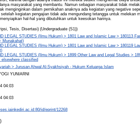
danya masyarakat yang membantu. Namun sebagian masyarakat tidak melaksa
ak menginginkan dalam pernikahan anaknya ada kegiatan yang negative sepe
 setelah kegiatan pengajian tidak ada mengundang tetangga untuk melekan m
menyiapkan hal-hal yang dibutuhkan untuk keesokan harinya.
ipsi, Tesis, Disertasi) (Undergraduate (S1))
 LEGAL STUDIES (Ilmu Hukum) > 1801 Law and Islamic Law > 180113 Famil
, Munakahat)
D LEGAL STUDIES (Ilmu Hukum) > 1801 Law and Islamic Law > 180119 Law
t)
D LEGAL STUDIES (Ilmu Hukum) > 1899 Other Law and Legal Studies > 18
 elsewhere classified
yariah > Jurusan Ahwal Al-Syakhsiyah - Hukum Keluarga Islam
 YOGI YUNIARNI
4 04:03
4 04:03
eses.iainkediri.ac.id:80/id/eprint/12268
)