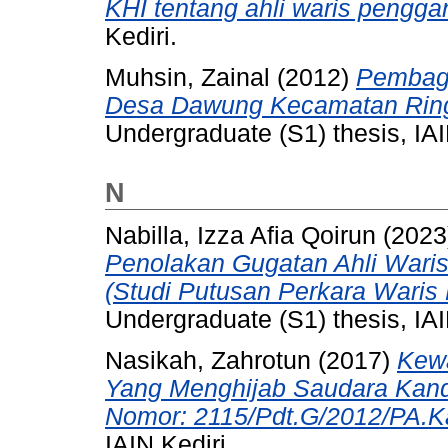
KHI tentang ahli waris penggan
Kediri.
Muhsin, Zainal
(2012)
Pembagi
Desa Dawung Kecamatan Ringi
Undergraduate (S1) thesis, IAI
N
Nabilla, Izza Afia Qoirun
(2023
Penolakan Gugatan Ahli Wari
(Studi Putusan Perkara Waris
Undergraduate (S1) thesis, IAI
Nasikah, Zahrotun
(2017)
Kew
Yang Menghijab Saudara Kand
Nomor: 2115/Pdt.G/2012/PA.K
IAIN Kediri.