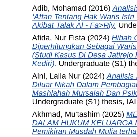
Adib, Mohamad
(2016)
Analis
‘Affan Tentang Hak Waris Istr
Akibat Talak Al - Fa>Riy.
Under
Afida, Nur Fista
(2024)
Hibah 
Diperhitungkan Sebagai Waris
(Studi Kasus Di Desa Jatire
Kediri).
Undergraduate (S1) thes
Aini, Laila Nur
(2024)
Analisi
Diluar Nikah Dalam Pembagian
Mashlahah Mursalah Dan Psik
Undergraduate (S1) thesis, IAI
Akhmad, Mu'tashim
(2025)
ME
DALAM HUKUM KELUARGA ISL
Pemikiran Musdah Mulia ter