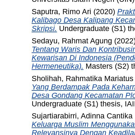
Saputra, Rimo Ari
(2020)
Prak
Kalibago Desa Kalipang Keca
Skripsi.
Undergraduate (S1) the
Sedayu, Rahmat Agung
(2022
Tentang Waris Dan Kontribu
Kewarisan Di Indonesia (Pend
Hermeneutika).
Masters (S2) th
Sholihah, Rahmatika Mariatus
Yang Berdampak Pada Keharmo
Desa Gondang Kecamatan Plos
Undergraduate (S1) thesis, IAI
Sujartiarabirri, Adinna Cantika
Keluarga Muslim Menggunaka
Relevansinya Dengan Keadila