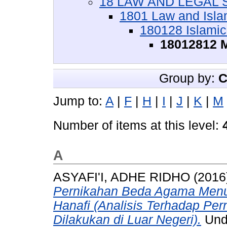
18 LAW AND LEGAL S
1801 Law and Isla
180128 Islamic
18012812 M
Group by:
C
Jump to:
A
|
F
|
H
|
I
|
J
|
K
|
M
Number of items at this level:
A
ASYAFI'I, ADHE RIDHO
(2016
Pernikahan Beda Agama Menu
Hanafi (Analisis Terhadap P
Dilakukan di Luar Negeri).
Unde