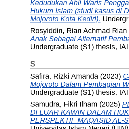
Kedudukan Ahli Waris Pengga
Hukum Islam (studi kasus di 
Mojoroto Kota Kediri).
Undergra
Rosyiddin, Rian Achmad Rian
Anak Sebagai Alternatif Pemba
Undergraduate (S1) thesis, IAI
S
Safira, Rizki Amanda
(2023)
C
Mojoroto Dalam Pembagian Wa
Undergraduate (S1) thesis, IAI
Samudra, Fikri Ilham
(2025)
P
DI LUAR KAWIN DALAM HUK
PERSPEKTIF MAQĀṢID AL-S
Universitas Islam Negeri (UIN)