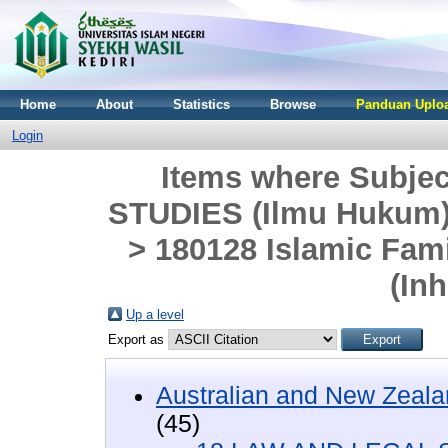
Home
About
Statistics
Browse
Panduan Uploa
Login
Items where Subje
STUDIES (Ilmu Hukum)
> 180128 Islamic Fam
(Inh
Up a level
Export as
Australian and New Zeala
(45)