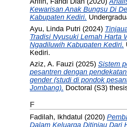
Arifin, Fandi Dian
(2020)
Anali
Kewarisan Anak Bungsu Di D
Kabupaten Kediri.
Undergraduat
Ayu, Linda Putri
(2024)
Tinjau
Tradisi Nyusuki Lemah Harta
Ngadiluwih Kabupaten Kediri.
Kediri.
Aziz, A. Fauzi
(2025)
Sistem p
pesantren dengan pendekatan 
gender (studi di pondok pesa
Jombang).
Doctoral (S3) thesis
F
Fadilah, Ikhdatul
(2020)
Pemba
Dalam Keluarga Ditinjau Dari