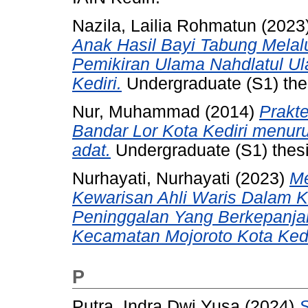
Nazila, Lailia Rohmatun
(2023
Anak Hasil Bayi Tabung Melal
Pemikiran Ulama Nahdlatul 
Kediri.
Undergraduate (S1) thes
Nur, Muhammad
(2014)
Prakte
Bandar Lor Kota Kediri menur
adat.
Undergraduate (S1) thesis
Nurhayati, Nurhayati
(2023)
Me
Kewarisan Ahli Waris Dalam 
Peninggalan Yang Berkepanja
Kecamatan Mojoroto Kota Kedi
P
Putra, Indra Dwi Yusa
(2024)
S