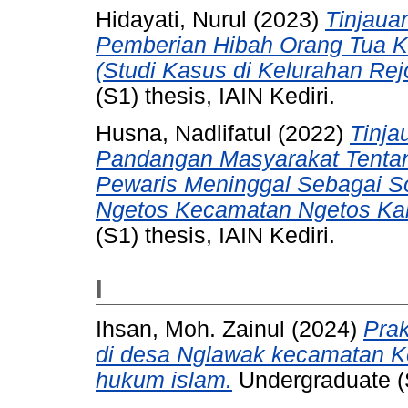
Hidayati, Nurul
(2023)
Tinjaua
Pemberian Hibah Orang Tua K
(Studi Kasus di Kelurahan Rej
(S1) thesis, IAIN Kediri.
Husna, Nadlifatul
(2022)
Tinja
Pandangan Masyarakat Tenta
Pewaris Meninggal Sebagai So
Ngetos Kecamatan Ngetos Kab
(S1) thesis, IAIN Kediri.
I
Ihsan, Moh. Zainul
(2024)
Prak
di desa Nglawak kecamatan Ker
hukum islam.
Undergraduate (S