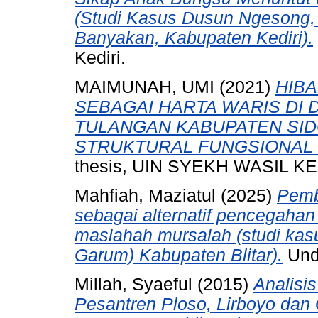
(Studi Kasus Dusun Ngesong
Banyakan, Kabupaten Kediri).
Kediri.
MAIMUNAH, UMI
(2021)
HIB
SEBAGAI HARTA WARIS DI 
TULANGAN KABUPATEN SID
STRUKTURAL FUNGSIONAL 
thesis, UIN SYEKH WASIL KE
Mahfiah, Maziatul
(2025)
Pemb
sebagai alternatif pencegahan 
maslahah mursalah (studi ka
Garum) Kabupaten Blitar).
Unde
Millah, Syaeful
(2015)
Analisi
Pesantren Ploso, Lirboyo dan