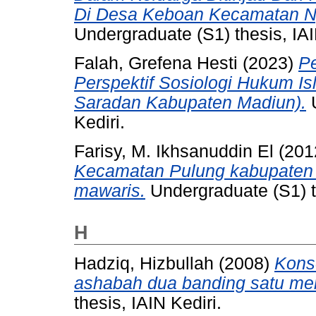
Di Desa Keboan Kecamatan N
Undergraduate (S1) thesis, IAI
Falah, Grefena Hesti
(2023)
P
Perspektif Sosiologi Hukum I
Saradan Kabupaten Madiun).
U
Kediri.
Farisy, M. Ikhsanuddin El
(201
Kecamatan Pulung kabupaten Po
mawaris.
Undergraduate (S1) th
H
Hadziq, Hizbullah
(2008)
Kons
ashabah dua banding satu men
thesis, IAIN Kediri.