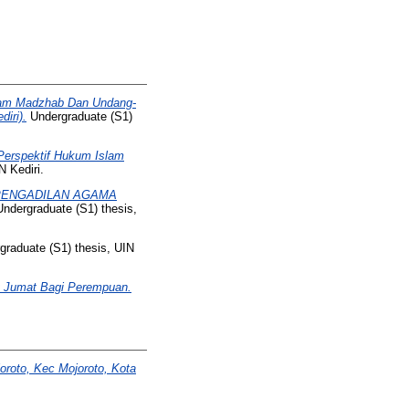
Imam Madzhab Dan Undang-
iri).
Undergraduate (S1)
Perspektif Hukum Islam
N Kediri.
 PENGADILAN AGAMA
ndergraduate (S1) thesis,
raduate (S1) thesis, UIN
t Jumat Bagi Perempuan.
oroto, Kec Mojoroto, Kota