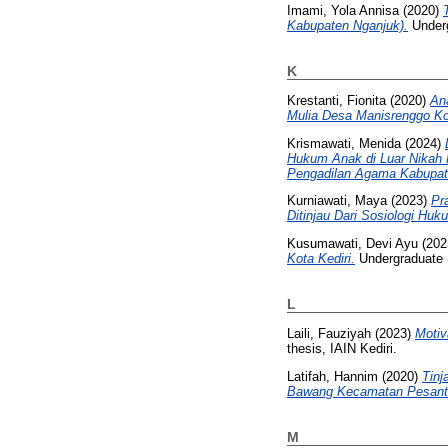
Imami, Yola Annisa
(2020)
Kabupaten Nganjuk).
Underg
K
Krestanti, Fionita
(2020)
An
Mulia Desa Manisrenggo Kot
Krismawati, Menida
(2024)
Hukum Anak di Luar Nikah 
Pengadilan Agama Kabupate
Kurniawati, Maya
(2023)
Pr
Ditinjau Dari Sosiologi Huk
Kusumawati, Devi Ayu
(202
Kota Kediri.
Undergraduate (
L
Laili, Fauziyah
(2023)
Motiv
thesis, IAIN Kediri.
Latifah, Hannim
(2020)
Tinj
Bawang Kecamatan Pesantre
M