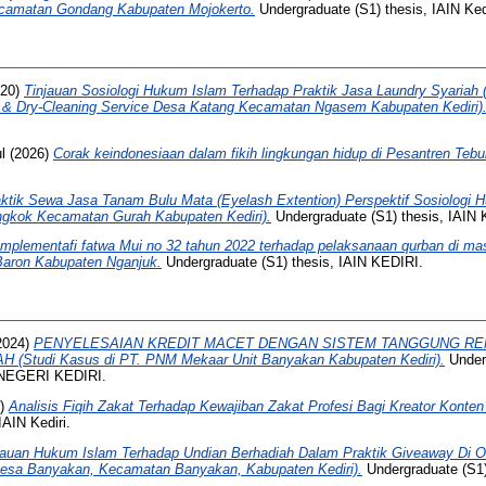
ecamatan Gondang Kabupaten Mojokerto.
Undergraduate (S1) thesis, IAIN Kedi
20)
Tinjauan Sosiologi Hukum Islam Terhadap Praktik Jasa Laundry Syariah
’i & Dry-Cleaning Service Desa Katang Kecamatan Ngasem Kabupaten Kediri)
l
(2026)
Corak keindonesiaan dalam fikih lingkungan hidup di Pesantren Tebu
ktik Sewa Jasa Tanam Bulu Mata (Eyelash Extention) Perspektif Sosiologi 
gkok Kecamatan Gurah Kabupaten Kediri).
Undergraduate (S1) thesis, IAIN K
Implementafi fatwa Mui no 32 tahun 2022 terhadap pelaksanaan qurban di 
Baron Kabupaten Nganjuk.
Undergraduate (S1) thesis, IAIN KEDIRI.
2024)
PENYELESAIAN KREDIT MACET DENGAN SISTEM TANGGUNG RE
Studi Kasus di PT. PNM Mekaar Unit Banyakan Kabupaten Kediri).
Underg
NEGERI KEDIRI.
5)
Analisis Fiqih Zakat Terhadap Kewajiban Zakat Profesi Bagi Kreator Konten
IAIN Kediri.
jauan Hukum Islam Terhadap Undian Berhadiah Dalam Praktik Giveaway Di O
 Desa Banyakan, Kecamatan Banyakan, Kabupaten Kediri).
Undergraduate (S1) 