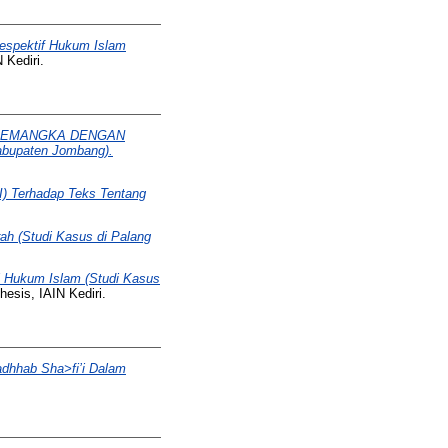
espektif Hukum Islam
 Kediri.
 SEMANGKA DENGAN
upaten Jombang).
I) Terhadap Teks Tentang
ah (Studi Kasus di Palang
i Hukum Islam (Studi Kasus
esis, IAIN Kediri.
adhhab Sha>fi’i Dalam