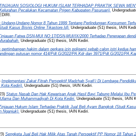
TINJAUAN SOSIOLOGI HUKUM ISLAM TERHADAP PRAKTIK SEWA MEN
Kelurahan Pecalukan Kecamatan Prigen Kabupaten Pasuruan).
Undergraduate
DIRI.
n Undang-Undang Nomor 8 Tahun 1999 Tentang Perlindungan Konsumen Terhad
tudi Kasus Bisnis Online Tikastore.Id).
Undergraduate (S1) thesis, IAIN Kedir
Tinjauan Fatwa DSN-MUI NO:17/DSN-MUI/IX/2000 Terhadap Penerapan denda
Murabahah.
Undergraduate (S1) thesis, IAIN Kediri.
s pertimbangan hakim dalam perkara izin poligami sebab calon istri kedua hami
rbandingan putusan nomor 414/Pdt.G/2022/PA.Kdr dan 3971/Pdt.G/2021/PA.Ka
)
Implementasi Zakat Fitrah Perspektif Madzhab Syafi’i Di Lembaga Pendidi
Kota Kediri).
Undergraduate (S1) thesis, IAIN Kediri.
23)
Status Nasab Dan Hak Kewarisan Anak Hasil Bayi Tabung Melalui Ibu Pe
 Ulama Dan Muhammadiyah Di Kota Kediri.
Undergraduate (S1) thesis, IAIN K
Tinjauan Hukum Islam Terhadap Praktik Jual Beli Ayam Bangkok (Studi Kasu
 Nganjuk).
Undergraduate (S1) thesis, IAIN Kediri.
23)
Sengketa Jual Beli Hak Milik Atas Tanah Perspektif PP Nomor 18 Tahu