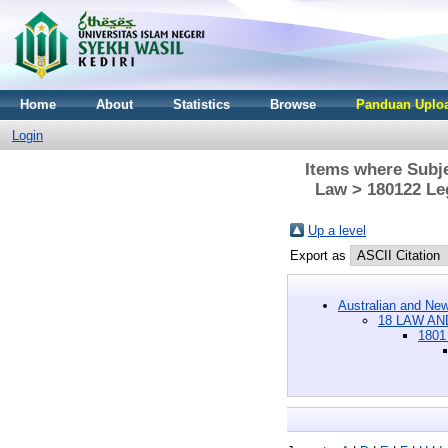
Home
About
Statistics
Browse
Panduan Uploa
Login
Items where Subj
Law > 180122 Leg
Up a level
Export as
Australian and New
18 LAW AN
1801