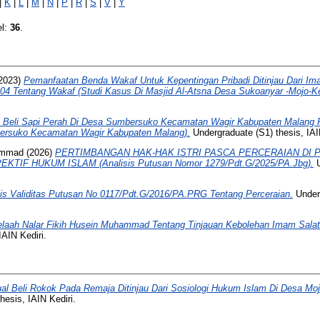
|
K
|
L
|
M
|
N
|
P
|
R
|
S
|
V
|
Y
el:
36
.
2023)
Pemanfaatan Benda Wakaf Untuk Kepentingan Pribadi Ditinjau Dari 
4 Tentang Wakaf (Studi Kasus Di Masjid Al-Atsna Desa Sukoanyar -Mojo-Ked
al Beli Sapi Perah Di Desa Sumbersuko Kecamatan Wagir Kabupaten Malang 
bersuko Kecamatan Wagir Kabupaten Malang).
Undergraduate (S1) thesis, IAI
hammad
(2026)
PERTIMBANGAN HAK-HAK ISTRI PASCA PERCERAIAN DI
IF HUKUM ISLAM (Analisis Putusan Nomor 1279/Pdt.G/2025/PA.Jbg).
U
sis Validitas Putusan No 0117/Pdt.G/2016/PA.PRG Tentang Perceraian.
Underg
elaah Nalar Fikih Husein Muhammad Tentang Tinjauan Kebolehan Imam Sala
IAIN Kediri.
ual Beli Rokok Pada Remaja Ditinjau Dari Sosiologi Hukum Islam Di Desa Moj
esis, IAIN Kediri.