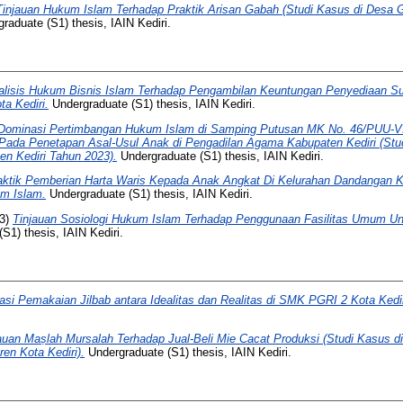
Tinjauan Hukum Islam Terhadap Praktik Arisan Gabah (Studi Kasus di Desa
raduate (S1) thesis, IAIN Kediri.
alisis Hukum Bisnis Islam Terhadap Pengambilan Keuntungan Penyediaan S
a Kediri.
Undergraduate (S1) thesis, IAIN Kediri.
Dominasi Pertimbangan Hukum Islam di Samping Putusan MK No. 46/PUU-VII
Pada Penetapan Asal-Usul Anak di Pengadilan Agama Kabupaten Kediri (Stu
n Kediri Tahun 2023).
Undergraduate (S1) thesis, IAIN Kediri.
aktik Pemberian Harta Waris Kepada Anak Angkat Di Kelurahan Dandangan K
um Islam.
Undergraduate (S1) thesis, IAIN Kediri.
3)
Tinjauan Sosiologi Hukum Islam Terhadap Penggunaan Fasilitas Umum Un
S1) thesis, IAIN Kediri.
asi Pemakaian Jilbab antara Idealitas dan Realitas di SMK PGRI 2 Kota Kedir
auan Maṣlah Mursalah Terhadap Jual-Beli Mie Cacat Produksi (Studi Kasus 
n Kota Kediri).
Undergraduate (S1) thesis, IAIN Kediri.