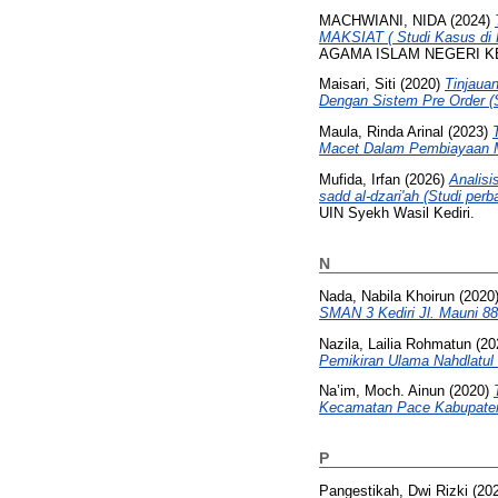
MACHWIANI, NIDA
(2024)
MAKSIAT ( Studi Kasus di 
AGAMA ISLAM NEGERI KE
Maisari, Siti
(2020)
Tinjaua
Dengan Sistem Pre Order (S
Maula, Rinda Arinal
(2023)
Macet Dalam Pembiayaan 
Mufida, Irfan
(2026)
Analisi
sadd al-dzari'ah (Studi pe
UIN Syekh Wasil Kediri.
N
Nada, Nabila Khoirun
(2020
SMAN 3 Kediri Jl. Mauni 88 
Nazila, Lailia Rohmatun
(20
Pemikiran Ulama Nahdlatul
Na’im, Moch. Ainun
(2020)
Kecamatan Pace Kabupaten
P
Pangestikah, Dwi Rizki
(20