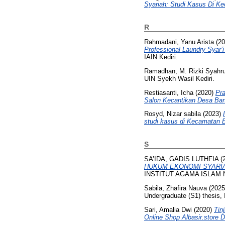
Syariah: Studi Kasus Di K
R
Rahmadani, Yanu Arista
(20
Professional Laundry Syar
IAIN Kediri.
Ramadhan, M. Rizki Syahru
UIN Syekh Wasil Kediri.
Restiasanti, Icha
(2020)
Pra
Salon Kecantikan Desa Ban
Rosyd, Nizar sabila
(2023)
studi kasus di Kecamatan 
S
SA’IDA, GADIS LUTHFIA
(
HUKUM EKONOMI SYARIAH (
INSTITUT AGAMA ISLAM 
Sabila, Zhafira Nauva
(202
Undergraduate (S1) thesis, 
Sari, Amalia Dwi
(2020)
Tin
Online Shop Albasir.store