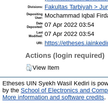
Fakultas Tarbiyah > J
Divisions:
Depositing
Mochammad Iqbal Fird
User:
Date
07 Apr 2022 03:54
Deposited:
Last
07 Apr 2022 03:54
Modified:
https://etheses.iainkedi
URI:
Actions (login required)
View Item
Etheses UIN Syekh Wasil Kediri is po
by the
School of Electronics and Comp
More information and software credits
.