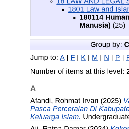
18 LAW AND LEGAL S
1801 Law and Isla
180114 Human
Manusia)
(25)
Group by:
C
Jump to:
A
|
F
|
K
|
M
|
N
|
P
|
Number of items at this level:
A
Afandi, Rohmat Irvan
(2025)
V
Pasca Perceraian Di Kabupate
Keluarga Islam.
Undergraduate 
Aji, Ratna Damar
(2024)
Keker