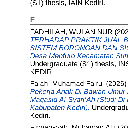
(S1) thesis, IAIN Kediri.
F
FADHILAH, WULAN NUR
(20
TERHADAP PRAKTIK JUAL 
SISTEM BORONGAN DAN SIS
Desa Menturo Kecamatan Sum
Undergraduate (S1) thesis,
KEDIRI.
Falah, Muhamad Fajrul
(2026
Pekerja Anak Di Bawah Umur D
Maqaṣid Al-Syari‘Ah (Studi Di
Kabupaten Kediri).
Undergradua
Kediri.
Firmansyah, Muhamad Atji
(20