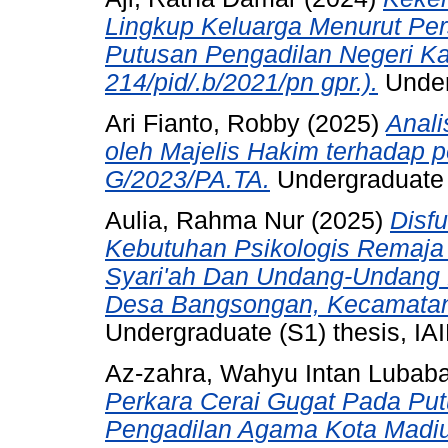
Lingkup Keluarga Menurut Per
Putusan Pengadilan Negeri K
214/pid/.b/2021/pn gpr.).
Underg
Ari Fianto, Robby
(2025)
Anali
oleh Majelis Hakim terhadap 
G/2023/PA.TA.
Undergraduate (
Aulia, Rahma Nur
(2025)
Disf
Kebutuhan Psikologis Remaja
Syari'ah Dan Undang-Undang 
Desa Bangsongan, Kecamatan 
Undergraduate (S1) thesis, IAI
Az-zahra, Wahyu Intan Lubab
Perkara Cerai Gugat Pada Put
Pengadilan Agama Kota Madiu