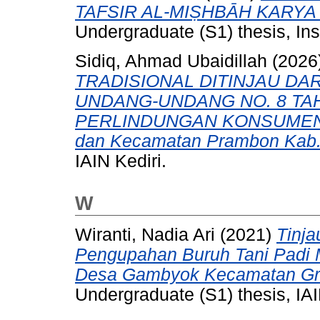
TAFSIR AL-MIṢHBĀH KARYA
Undergraduate (S1) thesis, Ins
Sidiq, Ahmad Ubaidillah
(2026
TRADISIONAL DITINJAU DA
UNDANG-UNDANG NO. 8 TA
PERLINDUNGAN KONSUMEN (S
dan Kecamatan Prambon Kab.
IAIN Kediri.
W
Wiranti, Nadia Ari
(2021)
Tinj
Pengupahan Buruh Tani Padi
Desa Gambyok Kecamatan Gro
Undergraduate (S1) thesis, IAI