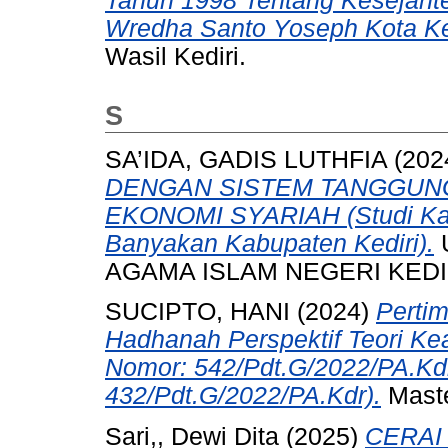
Tahun 1998 Tentang Kesejahte
Wredha Santo Yoseph Kota Ked
Wasil Kediri.
S
SA’IDA, GADIS LUTHFIA
(202
DENGAN SISTEM TANGGUN
EKONOMI SYARIAH (Studi Kas
Banyakan Kabupaten Kediri).
U
AGAMA ISLAM NEGERI KEDI
SUCIPTO, HANI
(2024)
Perti
Hadhanah Perspektif Teori Ke
Nomor: 542/Pdt.G/2022/PA.Kd
432/Pdt.G/2022/PA.Kdr).
Master
Sari,, Dewi Dita
(2025)
CERAI