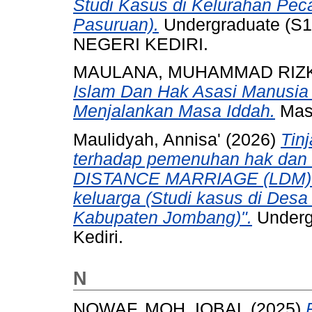
Studi Kasus di Kelurahan Pe
Pasuruan).
Undergraduate (S1
NEGERI KEDIRI.
MAULANA, MUHAMMAD RIZK
Islam Dan Hak Asasi Manusia
Menjalankan Masa Iddah.
Mast
Maulidyah, Annisa'
(2026)
Tin
terhadap pemenuhan hak dan
DISTANCE MARRIAGE (LDM) 
keluarga (Studi kasus di Des
Kabupaten Jombang)".
Undergr
Kediri.
N
NOWAF, MOH. IQBAL
(2025)