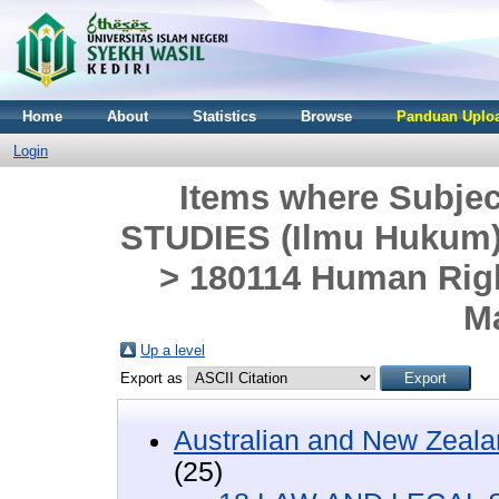
Home
About
Statistics
Browse
Panduan Uploa
Login
Items where Subje
STUDIES (Ilmu Hukum)
> 180114 Human Rig
M
Up a level
Export as
Australian and New Zeala
(25)