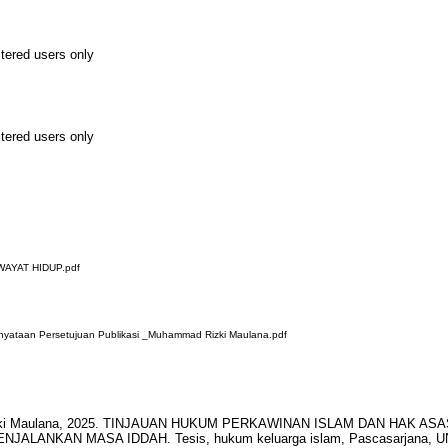
stered users only
stered users only
AYAT HIDUP.pdf
ataan Persetujuan Publikasi _Muhammad Rizki Maulana.pdf
i Maulana, 2025. TINJAUAN HUKUM PERKAWINAN ISLAM DAN HAK AS
JALANKAN MASA IDDAH. Tesis, hukum keluarga islam, Pascasarjana, 