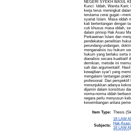
NEGERI SYEKH WASIL KEDIRI
Kunci: Iddah, Wanita Karir
kerja terus meningkat dala
terutama cerai gugat—meni
syariat Islam. Masa iddah 
kali bertentangan dengan t
cuti khusus masa iddah, se
dalam prinsip Hak Asasi Ma
Perkawinan Islam dan menga
pendekatan penelitian huku
perundang-undangan, doktri
menganalisis isu hukum se
hukum yang berlaku serta i
dianalisis secara kualitati
demikian, metode ini memu
sah dan argumentatif. Has
kewajiban syar’i yang memil
mengalami tantangan prakti
profesional. Dari perspekt
menunjukkan adanya kekoso
dijamin dalam konstitusi da
norma-norma iddah berbasis 
negara perlu menyusun keb
keseimbangan antara pemen
Item Type:
Thesis (Sk
18 LAW AN
Hak Asasi
Subjects:
18 LAW AN