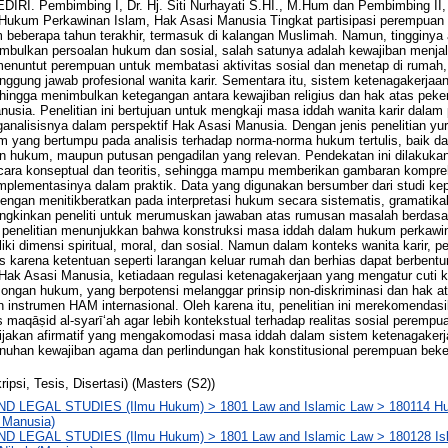
. Pembimbing I, Dr. Hj. Siti Nurhayati S.HI., M.Hum dan Pembimbing II, D
, Hukum Perkawinan Islam, Hak Asasi Manusia Tingkat partisipasi perempuan
m beberapa tahun terakhir, termasuk di kalangan Muslimah. Namun, tingginy
mbulkan persoalan hukum dan sosial, salah satunya adalah kewajiban menjal
menuntut perempuan untuk membatasi aktivitas sosial dan menetap di rumah, 
anggung jawab profesional wanita karir. Sementara itu, sistem ketenagakerja
hingga menimbulkan ketegangan antara kewajiban religius dan hak atas peke
nusia. Penelitian ini bertujuan untuk mengkaji masa iddah wanita karir dalam
nalisisnya dalam perspektif Hak Asasi Manusia. Dengan jenis penelitian yurid
m yang bertumpu pada analisis terhadap norma-norma hukum tertulis, baik d
n hukum, maupun putusan pengadilan yang relevan. Pendekatan ini dilakuka
cara konseptual dan teoritis, sehingga mampu memberikan gambaran kompre
mplementasinya dalam praktik. Data yang digunakan bersumber dari studi k
f dengan menitikberatkan pada interpretasi hukum secara sistematis, gramatika
ngkinkan peneliti untuk merumuskan jawaban atas rumusan masalah berdas
il penelitian menunjukkan bahwa konstruksi masa iddah dalam hukum perkaw
iki dimensi spiritual, moral, dan sosial. Namun dalam konteks wanita karir, 
s karena ketentuan seperti larangan keluar rumah dan berhias dapat berbent
if Hak Asasi Manusia, ketiadaan regulasi ketenagakerjaan yang mengatur cuti
ngan hukum, yang berpotensi melanggar prinsip non-diskriminasi dan hak a
n instrumen HAM internasional. Oleh karena itu, penelitian ini merekomendasik
maqāṣid al-syarī‘ah agar lebih kontekstual terhadap realitas sosial perempua
ijakan afirmatif yang mengakomodasi masa iddah dalam sistem ketenagaker
uhan kewajiban agama dan perlindungan hak konstitusional perempuan beke
ripsi, Tesis, Disertasi) (Masters (S2))
D LEGAL STUDIES (Ilmu Hukum) > 1801 Law and Islamic Law > 180114 H
 Manusia)
D LEGAL STUDIES (Ilmu Hukum) > 1801 Law and Islamic Law > 180128 Isl