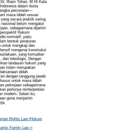
r. Ilham Tohari, M.HI Kata
 Indonesia dalam dunia
a angka perceraian—
ani masa iddah sesuai
yang secara praktik sering
an nasional belum mengatur
rjaan, sebagaimana dijamin
 perspektif Hukum
is-normatif, yaitu
alam bentuk peraturan
n untuk mengkaji dan
hensif mengenai konstruksi
epustakaan, yang kemudian
l, dan teleologis. Dengan
arkan landasan hukum yang
inan Islam merupakan
pelaksanaan iddah
uran dengan tanggung jawab
 khusus untuk masa iddah
tas pekerjaan sebagaimana
an perlunya reinterpretasi
n modern. Selain itu,
jaan guna menjamin
rja.
uman Rights Law (Hukum
amic Family Law >