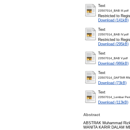
Text
23507014_BAB III.pdf
Restricted to Regi
Download (141kB)
Text
23507014_BAB IV.pdf
Restricted to Regi
Download (295kB)
Text
23507014_BAB V.pdf
Download (986kB)
Text
23507014_DAFTAR RIW
Download (73kB)
Text
23507014_Lembar Perny
Download (113kB)
Abstract
ABSTRAK Muhammad Rizk
WANITA KARIR DALAM MEN