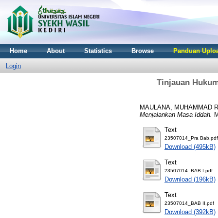
Home
About
Statistics
Browse
Panduan Uploa
Login
Tinjauan Hukum
MAULANA, MUHAMMAD R
Menjalankan Masa Iddah.
Ma
Text
23507014_Pra Bab.pdf
Download (495kB)
Text
23507014_BAB I.pdf
Download (196kB)
Text
23507014_BAB II.pdf
Download (392kB)