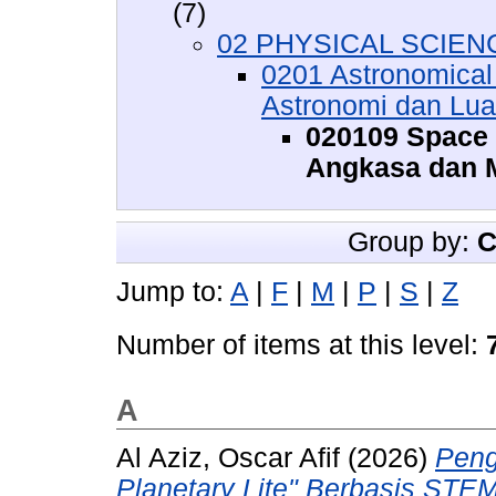
(7)
02 PHYSICAL SCIENCE
0201 Astronomical
Astronomi dan Lua
020109 Space 
Angkasa dan M
Group by:
C
Jump to:
A
|
F
|
M
|
P
|
S
|
Z
Number of items at this level:
A
Al Aziz, Oscar Afif
(2026)
Peng
Planetary Lite" Berbasis STEM