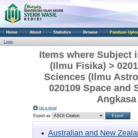
Home
About
Statistics
Browse
Panduan Uploa
Login
Items where Subject
(Ilmu Fisika) > 02
Sciences (Ilmu Astr
020109 Space and S
Angkasa 
Up a level
Export as
Australian and New Zeala