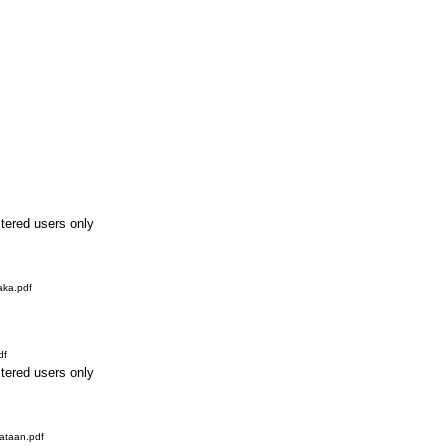
stered users only
aka.pdf
df
stered users only
ataan.pdf