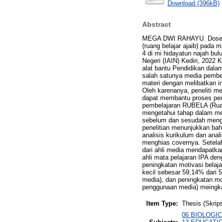
Download (396kB)
Abstract
MEGA DWI RAHAYU. Dosen P
(ruang belajar ajaib) pada 
4 di mi hidayatun najah bul
Negeri (IAIN) Kediri, 2022
alat bantu Pendidikan dala
salah satunya media pembel
materi dengan melibatkan in
Oleh karenanya, peneliti m
dapat membantu proses pem
pembelajaran RUBELA (Ruang 
mengetahui tahap dalam me
sebelum dan sesudah mengg
penelitian menunjukkan bah
analisis kurikulum dan ana
menghias covernya. Setelah 
dari ahli media mendapatkan
ahli mata pelajaran IPA den
peningkatan motivasi bela
kecil sebesar 59,14% dari
media), dan peningkatan m
penggunaan media) meingka
Item Type:
Thesis (Skrips
06 BIOLOGICA