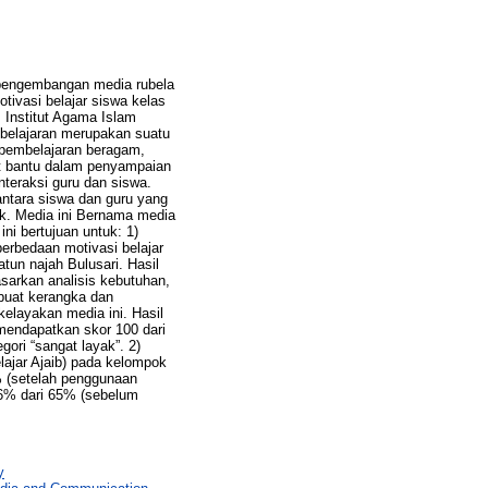
pengembangan media rubela
tivasi belajar siswa kelas
, Institut Agama Islam
mbelajaran merupakan suatu
 pembelajaran beragam,
at bantu dalam penyampaian
nteraksi guru dan siswa.
antara siswa dan guru yang
k. Media ini Bernama media
ni bertujuan untuk: 1)
erbedaan motivasi belajar
un najah Bulusari. Hasil
sarkan analisis kebutuhan,
buat kerangka dan
kelayakan media ini. Hasil
 mendapatkan skor 100 dari
gori “sangat layak”. 2)
ajar Ajaib) pada kelompok
% (setelah penggunaan
06% dari 65% (sebelum
y