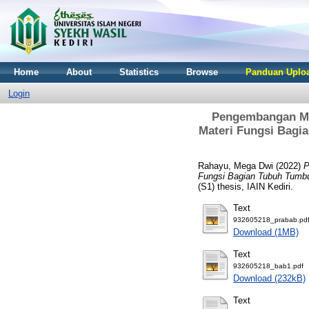
Home
About
Statistics
Browse
Panduan Uploa
Login
Pengembangan Med
Materi Fungsi Bagi
Rahayu, Mega Dwi
(2022)
P
Fungsi Bagian Tubuh Tumbuh
(S1) thesis, IAIN Kediri.
Text
932605218_prabab.pd
Download (1MB)
Text
932605218_bab1.pdf
Download (232kB)
Text