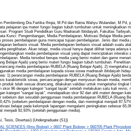
embimbing Dra.Fartika Ifriqia, M.Pd dan Ratna Wahyu Wulandari, M.Pd, 
mata pelajaran ipa materi fungsi bagian tubuh tumbuhan untuk meningkatkan mo
usari. Program Studi Pendidikan Guru Madrasah Ibtidaiyah, Fakultas Tarbiyah
 Kata Kunci: Pengembangan, Media Pembelajaran, Motivasi Belajar Media pe
m proses pembelajaran guna mencapai tujuan pembelajaran. Jenis dari media
ajaran berbasis visual. Media pembelajaran berbasis visual adalah suatu al
dra penglihatan. Akan tetapi, media visual hanya dapat dilihat tanpa adanya i
engembangkan media pembelajaran visual yang dapat menciptakan interaksi 
belajaran. Media tersebut berupa media yang berisi materi dan game menari
Belajar Ajaib) yang berisi materi fungsi bagian tubuh tumbuhan. Penelitian i
rancang media pembelajaran RUBELA (Ruang Belajar Ajaib), 2) mengetahui p
unakan media pembelajaran kepada siswa siswa madrasah ibtidaiyah hidayat
wa: 1) perancangan media pembelajaran RUBELA (Ruang Belajar Ajaib) berda
lisis karakteristik siswa, percancangan dengan menyusun desain media, mem
produk telah sesuai dirancang, dilakukan validasi untuk mengetahui tingkat 
 skor 96 dengan kategori “sangat layak” setelah melakukan satu kali revisi,
gan kategori “sangat layak”, mendapatkan skor 92 dari ahli materi dengan kate
jar sebelum dan sesudah penggunaan media pembelajaran RUBELA (Ruang Bel
 50,42% (sebelum pembelajaran dengan media, dan meningkat menjadi 87,57
otivasi belajar pada kelompok lapangan mengalami peningkatan sebesar 65,
t menjadi 92,93% (setelah penggunaan media).
i, Tesis, Disertasi) (Undergraduate (S1))
L SCIENCES (Ilmu Biologi) > 0607 Plant Biology > 060705 Plant Physiolog