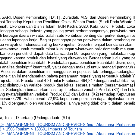
I, Dosen Pembimbing I Dr. Hj. Zuraidah, M.Si dan Dosen Pembimbing II 
asi Terhadap Keputusan Pemilihan Objek Wisata Pantai (Studi Pada Wisata
iah, Ekonomi dan Bisnis Islam, IAIN Kediri, 2020. Kata Kunci: Produk, Loka
i dianggap sebagai industri yang paling pesat perkembangannya, pariwisata mem
 berbagai daerah wisata. Salah satu kontribusi penting dari perkembangan pa
luasan lapangan kerja. Begitu pentingnya peran pariwisata dalam pembangun
 wilayah di Indonesia saling berkompetisi. Seperti menjual keindahan alam
rakatnya untuk menarik minat kunjungan wisatawan baik domestik maupun
kan oleh peneliti di dapati data bahwa dari 50 responden yang melakukan ke
agung karena produk dan lokasi yang ditawarkan. Berdasarkan judul yang pe
dalah penelitian kuantitatif. Pendekatan pada penelitian kuantitatif disini, d
n analisa deskriptif kuantitatif, yaitu dengan maksud untuk mencari pengaruh 
Populasi dalam penelitian ini menggunakan populasi tak terhingga sedangkan 
 penelitian ini mendapatkan bahwa persamaan regresi yang terbentuk adalah 
ji statistik F pada tabel 4.21, nilai F sebesar 464,249 dengan probabilitas si
apat disimpulkan variabel produk dan lokasi secara simultan (bersama-sama) 
an. Sedangkan berdasarkan hasil uji T terhadap variabel Produk (X1) dan Lok
ng nyata/signifikan variabel Produk (X1) dan Lokasi (X2) terhadap Keputusa
sebesar 0,729. Hal ini berarti 72,9% keputusan pemilihan dapat dijelaskan oleh
% dipengaruhi oleh variabel-variabel lainnya yang tidak diteliti dalam penelit
s.
i, Tesis, Disertasi) (Undergraduate (S1))
, MANAGEMENT, TOURISM AND SERVICES (inc : Akuntansi, Perbankan,
ll) > 1506 Tourism > 150601 Impacts of Tourism
, MANAGEMENT, TOURISM AND SERVICES (inc : Akuntansi, Perbankan,