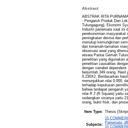
Abstract
ABSTRAK RITA PURNAMA SAR
: Pengaruh Produk Dan Lok
Tulungagung). Ekonomi Syar
Industri pariwisata saat in
perekonomian masyarakat di
peningkatan devisa dan per
menutup kemungkinan semua
dan keramah-tamahan masya
observasi awal yang ditemu
wisata Pantai Gemah Tulung
penelitian yang digunakan a
penelitian causalitas denga
dengan variabel dependent. 
berjumlah 349 orang. Hasil
0,230X2. Berdasarkan hasil u
menunjukkan nilai 0,000, d
terhadap keputusan pemilih
bahwa terdapat pengaruh ya
nilai R 2 (R Square) yaitu 
sedangkan sisanya yaitu 21,1
orang, bukti fisik, dan prose
Item Type:
Thesis (Skrips
15 COMMERCE
Pariwisata, d
Subjects:
15 COMMERCE