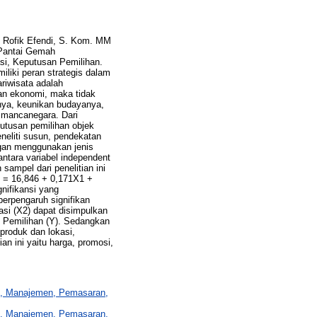
Rofik Efendi, S. Kom. MM
 Pantai Gemah
si, Keputusan Pemilihan.
iliki peran strategis dalam
riwisata adalah
an ekonomi, maka tidak
nya, keunikan budayanya,
 mancanegara. Dari
putusan pemilihan objek
neliti susun, pendekatan
engan menggunakan jenis
antara variabel independent
sampel dari penelitian ini
Y = 16,846 + 0,171X1 +
gnifikansi yang
berpengaruh signifikan
asi (X2) dapat disimpulkan
n Pemilihan (Y). Sedangkan
 produk dan lokasi,
ian ini yaitu harga, promosi,
 Manajemen, Pemasaran,
 Manajemen, Pemasaran,