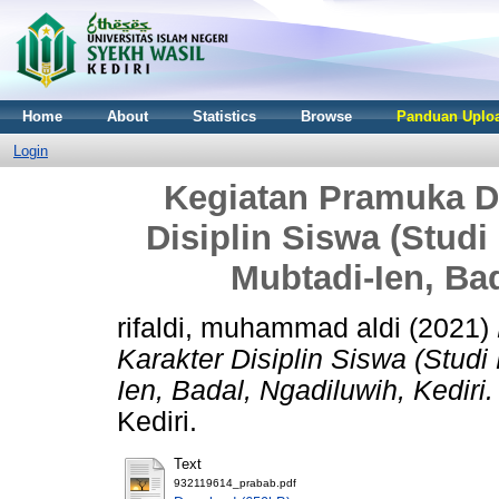
Home
About
Statistics
Browse
Panduan Uploa
Login
Kegiatan Pramuka 
Disiplin Siswa (Stud
Mubtadi-Ien, Bad
rifaldi, muhammad aldi
(2021)
Karakter Disiplin Siswa (Stud
Ien, Badal, Ngadiluwih, Kediri.
Kediri.
Text
932119614_prabab.pdf