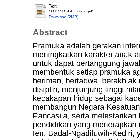
Text
932119614_daftarpustaka.pdf
Download (2MB)
Abstract
Pramuka adalah gerakan inter
meningkatkan karakter anak-a
untuk dapat bertanggung jawa
membentuk setiap pramuka aga
beriman, bertaqwa, berakhlak m
disiplin, menjunjung tinggi nil
kecakapan hidup sebagai kad
membangun Negara Kesatuan 
Pancasila, serta melestarikan
pendidikan yang menerapkan i
Ien, Badal-Ngadiluwih-Kediri