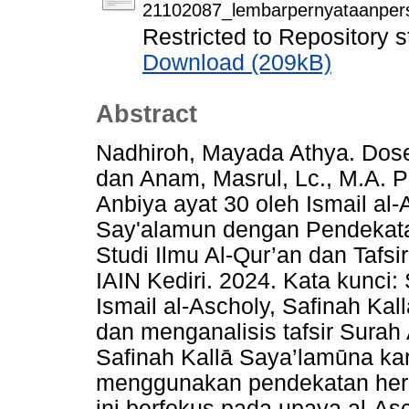
21102087_lembarpernyataanperse
Restricted to Repository s
Download (209kB)
Abstract
Nadhiroh, Mayada Athya. Dosen
dan Anam, Masrul, Lc., M.A. P
Anbiya ayat 30 oleh Ismail al-
Say'alamun dengan Pendekata
Studi Ilmu Al-Qur’an dan Tafs
IAIN Kediri. 2024. Kata kunci:
Ismail al-Ascholy, Safinah Kal
dan menganalisis tafsir Surah 
Safinah Kallā Saya’lamūna ka
menggunakan pendekatan herme
ini berfokus pada upaya al-