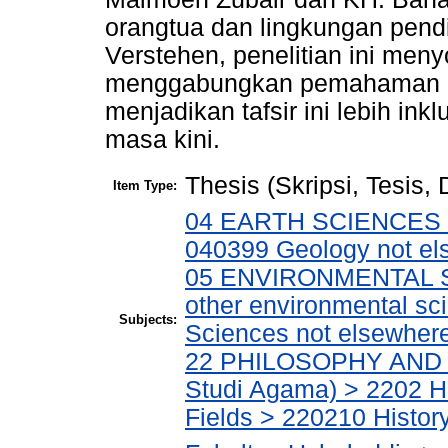
orangtua dan lingkungan pendi
Verstehen, penelitian ini meny
menggabungkan pemahaman ilmi
menjadikan tafsir ini lebih in
masa kini.
Thesis (Skripsi, Tesis,
Item Type:
04 EARTH SCIENCES (I
040399 Geology not els
05 ENVIRONMENTAL SC
other environmental s
Subjects:
Sciences not elsewhere
22 PHILOSOPHY AND R
Studi Agama) > 2202 Hi
Fields > 220210 Histor