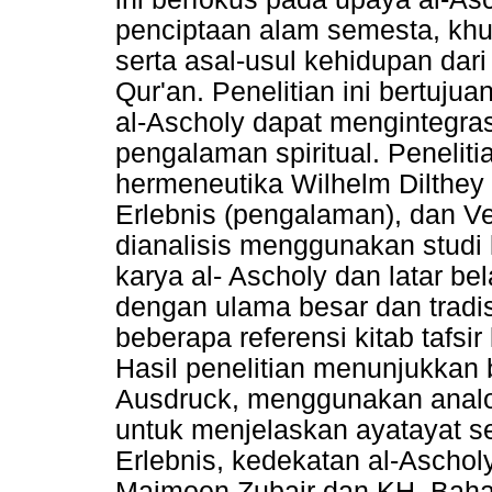
penciptaan alam semesta, khu
serta asal-usul kehidupan dari
Qur'an. Penelitian ini bertuj
al-Ascholy dapat mengintegr
pengalaman spiritual. Penelit
hermeneutika Wilhelm Dilthey y
Erlebnis (pengalaman), dan V
dianalisis menggunakan studi
karya al- Ascholy dan latar be
dengan ulama besar dan tradi
beberapa referensi kitab tafsi
Hasil penelitian menunjukkan 
Ausdruck, menggunakan analog
untuk menjelaskan ayatayat se
Erlebnis, kedekatan al-Aschol
Maimoen Zubair dan KH. Baha’