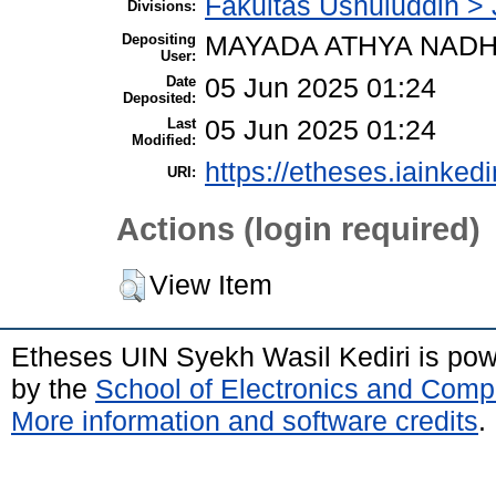
Fakultas Ushuluddin > 
Divisions:
Depositing
MAYADA ATHYA NAD
User:
Date
05 Jun 2025 01:24
Deposited:
Last
05 Jun 2025 01:24
Modified:
https://etheses.iainkedi
URI:
Actions (login required)
View Item
Etheses UIN Syekh Wasil Kediri is po
by the
School of Electronics and Comp
More information and software credits
.