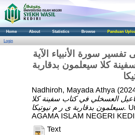
Home
About
Statistics
Browse
Panduan Uploa
Login
فسير سورة الأنبياء الآية
33 ة كلا سيعلمون بدقاربة
يكا
Nadhiroh, Mayada Athya
(202
ة الأنبياء الآية 33 لإسماعيل العسخلي في كتاب سفينة كلا
سيعلمون بدقاربة ى ر م نيوتيكا.
Un
AGAMA ISLAM NEGERI KEDI
Text