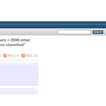
n) > 0599 other
re classified"
m
RSS 1.0
RSS 2.0