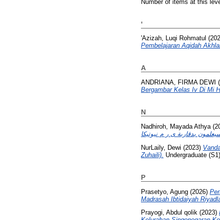
Number of items at this lev
'
'Azizah, Luqi Rohmatul
(20
Pembelajaran Aqidah Akhla
A
ANDRIANA, FIRMA DEWI
(
Bergambar Kelas Iv Di Mi H
N
Nadhiroh, Mayada Athya
(2
NurLaily, Dewi
(2023)
Vanda
Zuhaili).
Undergraduate (S1) 
P
Prasetyo, Agung
(2026)
Per
Madrasah Ibtidaiyah Riyadla
Prayogi, Abdul qolik
(2023)
Kelurahan Singonegaran Kot