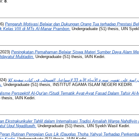
el:
8
.
26)
Pengaruh Motivasi Belajar dan Dukungan Orang Tua terhadap Prestasi Bel
k Kelas VIII di MTs Al-Manar Prambon.
Undergraduate (S1) thesis, UIN Syekh
2023)
Peningkatan Pemahaman Belajar Siswa Materi Sumber Daya Alam Me
idayatul Mubtadiin.
Undergraduate (S1) thesis, IAIN Kediri.
024)
خلق الكون في القرآن: دراسة على تفسير سورة الأنبياء الآية 33 لإسماعيل العسخلي في كتاب سفينة كلا
سيعلمون بدقاربة ى ر م نيوتيكا.
Undergraduate (S1) thesis, INSTITUT AGAMA ISLAM NEGERI KEDIRI.
lisme Perspektif Al-Qur'an (Studi Tematik Ayat-Ayat Fasad Dalam Tafsir Al-
thesis, IAIN Kediri.
an Ekstrakurikuler Tahlil dalam Internalisasi Tradisi Amaliah Warga Nahdliyin
tul Uqul Ngadiluwih.
Undergraduate (S1) thesis, UIN Syekh Wasil Kediri.
Peran Rutinan Pengajian Gus Lik (Dauglas Thoha Yahya) Terhadap Perkemba
a Kediri.
Undergraduate (S1) thesis, IAIN Kediri.