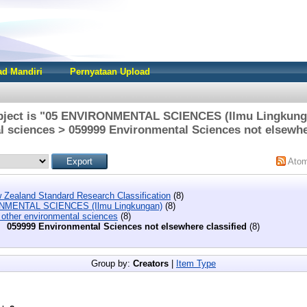
d Mandiri
Pernyataan Upload
bject is "05 ENVIRONMENTAL SCIENCES (Ilmu Lingkunga
 sciences > 059999 Environmental Sciences not elsewhe
Ato
 Zealand Standard Research Classification
(8)
NMENTAL SCIENCES (Ilmu Lingkungan)
(8)
 other environmental sciences
(8)
059999 Environmental Sciences not elsewhere classified
(8)
Group by:
Creators
|
Item Type