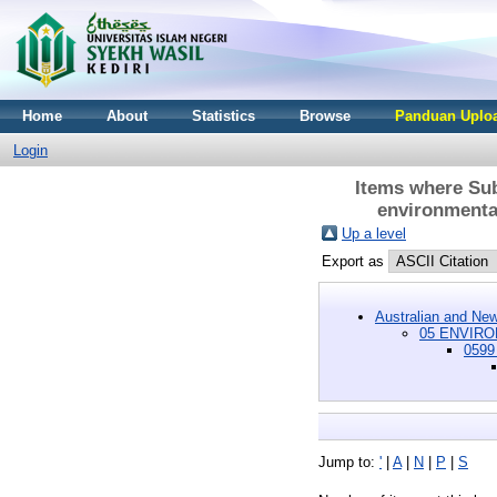
Home
About
Statistics
Browse
Panduan Uploa
Login
Items where Su
environmental
Up a level
Export as
Australian and New
05 ENVIRO
0599
Jump to:
'
|
A
|
N
|
P
|
S