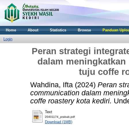
Home
About
Statistics
Browse
Panduan Uploa
Login
Peran strategi integr
dalam meningkatkan p
tuju coffe r
Wahdina, Ifta
(2024)
Peran str
communication dalam meningka
coffe roastery kota kediri.
Under
Text
20401174_prabab.pdf
Download (1MB)