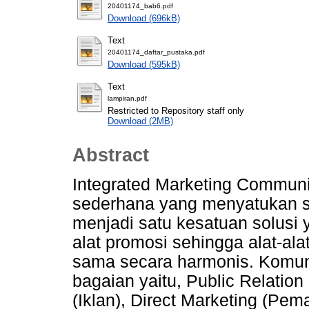
20401174_bab6.pdf
Download (696kB)
Text
20401174_daftar_pustaka.pdf
Download (595kB)
Text
lampiran.pdf
Restricted to Repository staff only
Download (2MB)
Abstract
Integrated Marketing Communi
sederhana yang menyatukan s
menjadi satu kesatuan solusi
alat promosi sehingga alat-ala
sama secara harmonis. Komuni
bagaian yaitu, Public Relatio
(Iklan), Direct Marketing (Pe