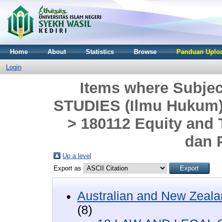
Home
About
Statistics
Browse
Panduan Uploa
Login
Items where Subje
STUDIES (Ilmu Hukum)
> 180112 Equity and
dan 
Up a level
Export as
Australian and New Zeala
(8)