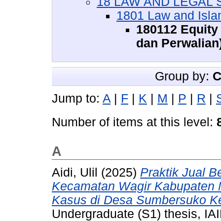
18 LAW AND LEGAL S
1801 Law and Isla
180112 Equity
dan Perwalian
Group by:
C
Jump to:
A
|
F
|
K
|
M
|
P
|
R
|
Number of items at this level:
A
Aidi, Ulil
(2025)
Praktik Jual 
Kecamatan Wagir Kabupaten M
Kasus di Desa Sumbersuko K
Undergraduate (S1) thesis, IAI