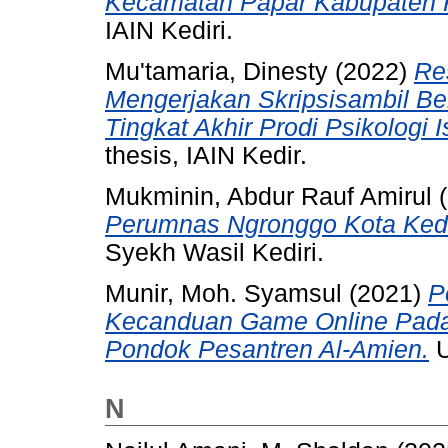
Kecamatan Papar Kabupaten K
IAIN Kediri.
Mu'tamaria, Dinesty
(2022)
Re
Mengerjakan Skripsisambil B
Tingkat Akhir Prodi Psikologi I
thesis, IAIN Kedir.
Mukminin, Abdur Rauf Amirul
(
Perumnas Ngronggo Kota Kedi
Syekh Wasil Kediri.
Munir, Moh. Syamsul
(2021)
P
Kecanduan Game Online Pada
Pondok Pesantren Al-Amien.
U
N