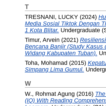
T
TRESNANI, LUCKY
(2024)
Hu
Media Sosial Tiktok Dengan 
1 Kota Blitar.
Undergraduate (S1
Timur, Arvein
(2021)
Resilien
Bencana Banjir (Study Kasus
Widang Kabupaten Tuban).
Und
Toha, Mohamad
(2015)
Kepatu
Simpang Lima Gumul.
Undergr
W
W., Rohmat Agung
(2016)
The 
(IQ) With Reading Comprehen