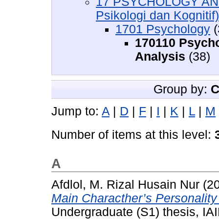
17 PSYCHOLOGY AND
Psikologi dan Kognitif)
1701 Psychology
(
170110 Psycho
Analysis
(38)
Group by:
C
Jump to:
A
|
D
|
F
|
I
|
K
|
L
|
M
Number of items at this level:
A
Afdlol, M. Rizal Husain Nur
(2
Main Characther’s Personalit
Undergraduate (S1) thesis, IAI