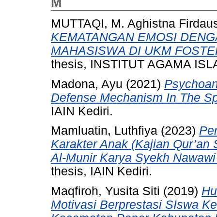
M
MUTTAQI, M. Aghistna Firdau
KEMATANGAN EMOSI DENG
MAHASISWA DI UKM FOSTER 
thesis, INSTITUT AGAMA ISL
Madona, Ayu
(2021)
Psychoana
Defense Mechanism In The Spl
IAIN Kediri.
Mamluatin, Luthfiya
(2023)
Pe
Karakter Anak (Kajian Qur’an
Al-Munir Karya Syekh Nawawi 
thesis, IAIN Kediri.
Maqfiroh, Yusita Siti
(2019)
Hu
Motivasi Berprestasi SIswa 