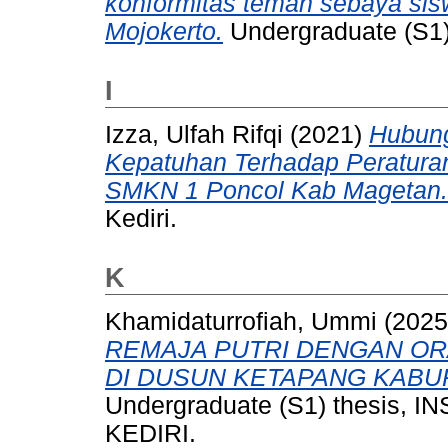
konformitas teman sebaya sis
Mojokerto.
Undergraduate (S1) 
I
Izza, Ulfah Rifqi
(2021)
Hubung
Kepatuhan Terhadap Peratura
SMKN 1 Poncol Kab Magetan.
Kediri.
K
Khamidaturrofiah, Ummi
(202
REMAJA PUTRI DENGAN OR
DI DUSUN KETAPANG KABU
Undergraduate (S1) thesis,
KEDIRI.