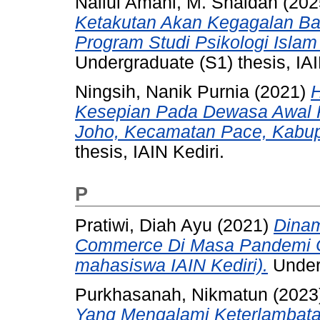
Nailul Amani, M. Shaldan
(202
Ketakutan Akan Kegagalan Ba
Program Studi Psikologi Islam
Undergraduate (S1) thesis, IAI
Ningsih, Nanik Purnia
(2021)
H
Kesepian Pada Dewasa Awal P
Joho, Kecamatan Pace, Kabup
thesis, IAIN Kediri.
P
Pratiwi, Diah Ayu
(2021)
Dinam
Commerce Di Masa Pandemi C
mahasiswa IAIN Kediri).
Underg
Purkhasanah, Nikmatun
(2023
Yang Mengalami Keterlambata