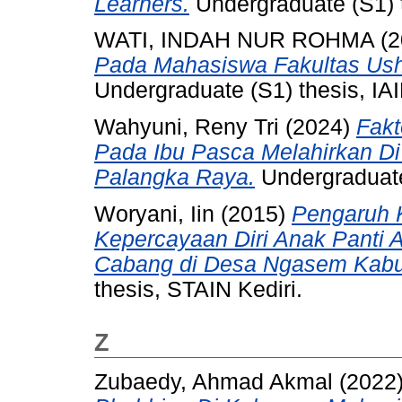
Learners.
Undergraduate (S1) t
WATI, INDAH NUR ROHMA
(2
Pada Mahasiswa Fakultas Ushu
Undergraduate (S1) thesis, IAI
Wahyuni, Reny Tri
(2024)
Fak
Pada Ibu Pasca Melahirkan Di
Palangka Raya.
Undergraduate 
Woryani, Iin
(2015)
Pengaruh 
Kepercayaan Diri Anak Panti 
Cabang di Desa Ngasem Kabup
thesis, STAIN Kediri.
Z
Zubaedy, Ahmad Akmal
(2022