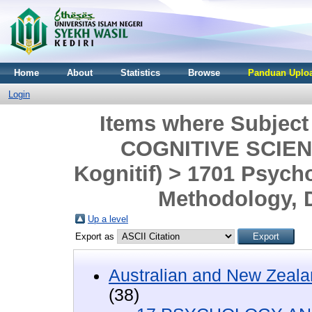
Home
About
Statistics
Browse
Panduan Uploa
Login
Items where Subjec
COGNITIVE SCIENC
Kognitif) > 1701 Psych
Methodology, 
Up a level
Export as
Australian and New Zeala
(38)