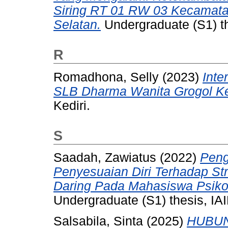
Siring RT 01 RW 03 Kecamata
Selatan.
Undergraduate (S1) th
R
Romadhona, Selly
(2023)
Inte
SLB Dharma Wanita Grogol Ked
Kediri.
S
Saadah, Zawiatus
(2022)
Peng
Penyesuaian Diri Terhadap S
Daring Pada Mahasiswa Psikol
Undergraduate (S1) thesis, IAI
Salsabila, Sinta
(2025)
HUBUN