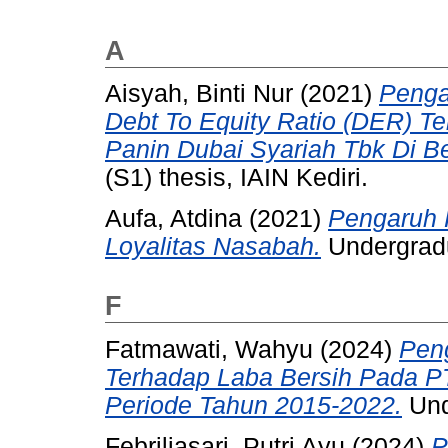
A
Aisyah, Binti Nur
(2021)
Penga
Debt To Equity Ratio (DER) 
Panin Dubai Syariah Tbk Di B
(S1) thesis, IAIN Kediri.
Aufa, Atdina
(2021)
Pengaruh 
Loyalitas Nasabah.
Undergradu
F
Fatmawati, Wahyu
(2024)
Pen
Terhadap Laba Bersih Pada P
Periode Tahun 2015-2022.
Unde
Febriliasari, Putri Ayu
(2024)
P