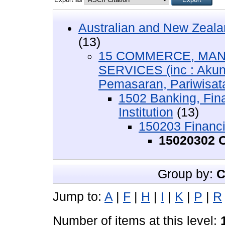
Australian and New Zeala
(13)
15 COMMERCE, MAN
SERVICES (inc : Akun
Pemasaran, Pariwisata,
1502 Banking, Fin
Institution
(13)
150203 Financia
15020302 C
Group by:
C
Jump to:
A
|
F
|
H
|
I
|
K
|
P
|
R
Number of items at this level: