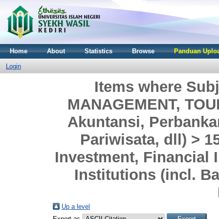
Home
About
Statistics
Browse
Panduan Uploa
Login
Items where Sub
MANAGEMENT, TOURI
Akuntansi, Perbank
Pariwisata, dll) > 
Investment, Financial I
Institutions (incl. 
Up a level
Export as