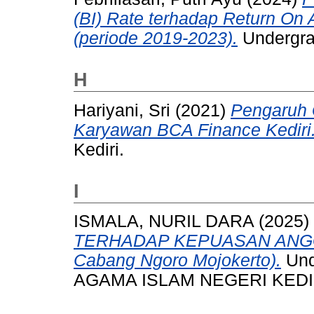
(BI) Rate terhadap Return O
(periode 2019-2023).
Undergrad
H
Hariyani, Sri
(2021)
Pengaruh Q
Karyawan BCA Finance Kediri
Kediri.
I
ISMALA, NURIL DARA
(2025)
TERHADAP KEPUASAN ANGGO
Cabang Ngoro Mojokerto).
Und
AGAMA ISLAM NEGERI KEDI