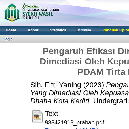
Home
About
Statistics
Browse
Panduan Uploa
Login
Pengaruh Efikasi Di
Dimediasi Oleh Kep
PDAM Tirta 
Sih, Fitri Yaning
(2023)
Pengaru
Yang Dimediasi Oleh Kepuasa
Dhaha Kota Kediri.
Undergradua
Text
933421918_prabab.pdf