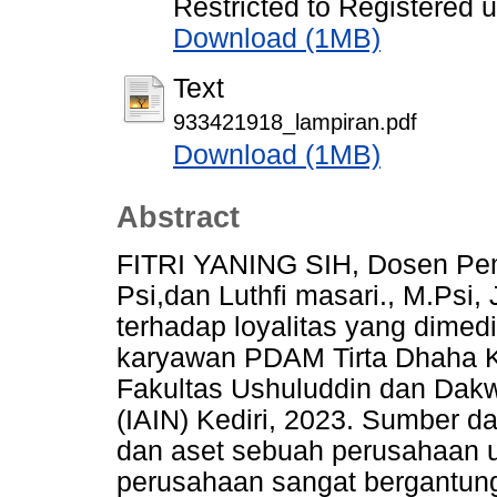
Restricted to Registered 
Download (1MB)
Text
933421918_lampiran.pdf
Download (1MB)
Abstract
FITRI YANING SIH, Dosen Pem
Psi,dan Luthfi masari., M.Psi, 
terhadap loyalitas yang dimed
karyawan PDAM Tirta Dhaha Kot
Fakultas Ushuluddin dan Dakw
(IAIN) Kediri, 2023. Sumber d
dan aset sebuah perusahaan 
perusahaan sangat bergantun