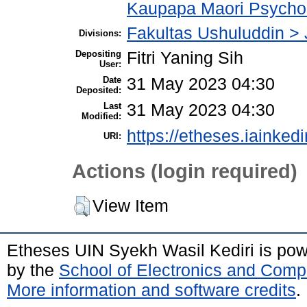
Kaupapa Maori Psycho
Fakultas Ushuluddin > 
Divisions:
Depositing
Fitri Yaning Sih
User:
Date
31 May 2023 04:30
Deposited:
Last
31 May 2023 04:30
Modified:
https://etheses.iainkedi
URI:
Actions (login required)
View Item
Etheses UIN Syekh Wasil Kediri is po
by the
School of Electronics and Comp
More information and software credits
.