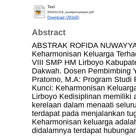
Text
933411318_suratpernyataan.pdf
Download (281kB)
Abstract
ABSTRAK ROFIDA NUWAYYAR,
Keharmonisan Keluarga Terha
VIII SMP HM Lirboyo Kabupate
Dakwah. Dosen Pembimbing Yu
Pratomo, M.A: Program Studi Ps
Kunci: Keharmonisan Keluarg
Lirboyo Kedisiplinan memiliki
kerelaan dalam menaati selur
terdapat pada menjalankan tu
Keharmonisan keluarga adalah
didalamnya terdapat hubunga