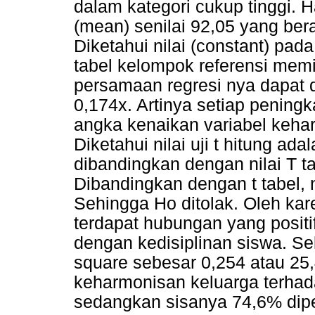
dalam kategori cukup tinggi. Ha
(mean) senilai 92,05 yang ber
Diketahui nilai (constant) pad
tabel kelompok referensi memi
persamaan regresi nya dapat d
0,174x. Artinya setiap pening
angka kenaikan variabel keha
Diketahui nilai uji t hitung ada
dibandingkan dengan nilai T ta
Dibandingkan dengan t tabel, ni
Sehingga Ho ditolak. Oleh kar
terdapat hubungan yang positi
dengan kedisiplinan siswa. Se
square sebesar 0,254 atau 25
keharmonisan keluarga terhad
sedangkan sisanya 74,6% dipen