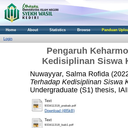
Home
About
Statistics
Browse
Panduan Uploa
Login
Pengaruh Keharmo
Kedisiplinan Siswa 
Nuwayyar, Salma Rofida
(202
Terhadap Kedisiplinan Siswa 
Undergraduate (S1) thesis, IAI
Text
933411318_prabab.pdf
Download (485kB)
Text
933411318_bab1.pdf