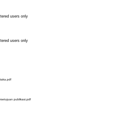
stered users only
stered users only
taka.pdf
etujuan publikasi.pdf