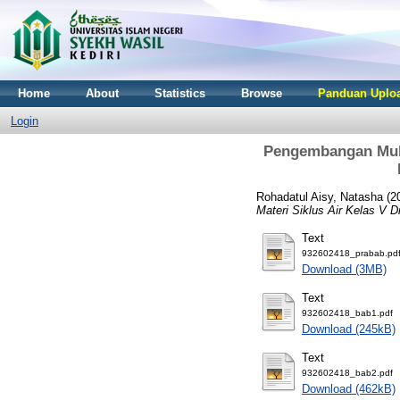
Home
About
Statistics
Browse
Panduan Uploa
Login
Pengembangan Multi
Rohadatul Aisy, Natasha
(2
Materi Siklus Air Kelas V 
Text
932602418_prabab.pd
Download (3MB)
Text
932602418_bab1.pdf
Download (245kB)
Text
932602418_bab2.pdf
Download (462kB)