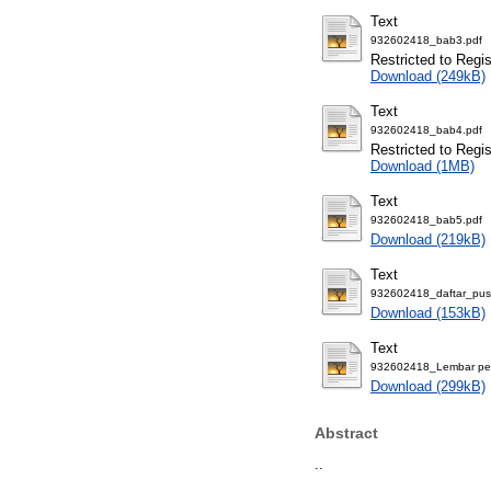
Text
932602418_bab3.pdf
Restricted to Regi
Download (249kB)
Text
932602418_bab4.pdf
Restricted to Regi
Download (1MB)
Text
932602418_bab5.pdf
Download (219kB)
Text
932602418_daftar_pus
Download (153kB)
Text
932602418_Lembar pers
Download (299kB)
Abstract
..