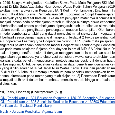
, 2019, Upaya Meningkatkan Keaktifan Siswa Pada Mata Pelajaran SKI Mela
Script Di Mts Satu Atap Jabal Nuur Duwet Wates Kediri Tahun Pelajaran 2019
kultas Ilmu Tarbiyah dan Keguruan, IAIN Kediri. Pembimbing : Drs. Imam Ta
 Kunci : Keaktifan Siswa, Pembelajaran SKI, Cooperative Script Pembelajar
ya banyak yang bersifat hafalan. Jika dalam penyajian materinya didominasi
enjadi bosan pada pembelajaran tersebut. Hingga akhirnya siswa cenderung
erhasilan dari proses pembelajaran dipengaruhi oleh keterlibatan siswa didal
 dalam pemikiran, penglihatan, pendengaran maupun ketrampilan. Oleh karena
n model pembelajaran aktif yang dapat menyulut minat siswa dalam kegiatan
 berhasil sesuaidengan apayang diharapkan. Terdapat 2 Fokus penelitian dalam
l Cooperative Learning type Cooperative Script (CLCS) pada mata pelajaran
engetahui pelaksanaan penerapan model Cooperative Learning type Cooperat
wa pada mata pelajaran Sejarah Kebudayaan Islam di MTs.SA Jabal Nuur. Dalam
litatif yang bersifat deskriptif dengan menggunakan jenis penelitian studi
nggunakan tiga metode, yaitu observasi partisipan, wawancara terstruktur, d
ganalisis data, peneliti menggunakan metode analisis deskriptif dengan tiga ja
kan kesimpulan. Untuk pengecekan keabsahan data, peneliti menggunakan k
ian yang dipilih adalah MTs SA Jabal Nuur Wates Kediri. Hasil dari penelitian
CS di MTs SA Jabal Nuur mampu membuat para pendidik menggunakan be
 sesuai diterapkan pada materi yang telah diajarkan. 2) Penerapan Pendekat
ejadi lebih aktif dalam hal membaca, menulis materi, hingga aktif dalam b
idiskusikan.
psi, Tesis, Disertasi) (Undergraduate (S1))
N (Pendidikan) > 1301 Education Systems > 130106 Secondary Education
N (Pendidikan) > 1303 Specialist Studies In Education > 130303 Educatio
Penilaian dan Evaluasi Pendidikan)
rbiyah > Jurusan Pendidikan Agama Islam