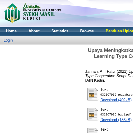
Home
About
Statistics
Browse
Panduan Uploa
Login
Upaya Meningkatka
Learning Type C
Jannah, Afif Fatul
(2021)
Up
Type Cooperative Script Di
IAIN Kediri.
Text
932107915_prabab.pd
Download (402kB)
Text
932107915_bab1.pdf
Download (186kB)
Text