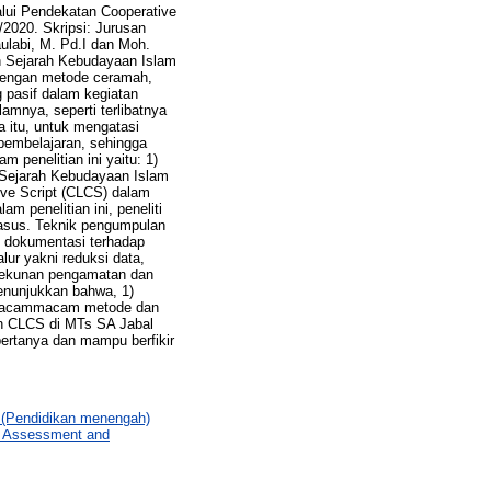
lui Pendekatan Cooperative
/2020. Skripsi: Jurusan
ulabi, M. Pd.I dan Moh.
an Sejarah Kebudayaan Islam
 dengan metode ceramah,
 pasif dalam kegiatan
amnya, seperti terlibatnya
 itu, untuk mengatasi
 pembelajaran, sehingga
 penelitian ini yaitu: 1)
 Sejarah Kebudayaan Islam
ive Script (CLCS) dalam
 penelitian ini, peneliti
 kasus. Teknik pengumpulan
an dokumentasi terhadap
lur yakni reduksi data,
etekunan pengamatan dan
 menunjukkan bahwa, 1)
rmacammacam metode dan
an CLCS di MTs SA Jabal
ertanya dan mampu berfikir
 (Pendidikan menengah)
n Assessment and