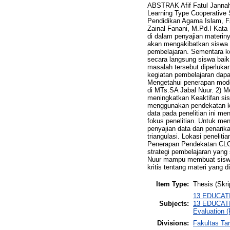
ABSTRAK Afif Fatul Jannah
Learning Type Cooperative 
Pendidikan Agama Islam, Fa
Zainal Fanani, M.Pd.I Kata
di dalam penyajian materin
akan mengakibatkan siswa m
pembelajaran. Sementara keb
secara langsung siswa baik
masalah tersebut diperluka
kegiatan pembelajaran dapat
Mengetahui penerapan mode
di MTs.SA Jabal Nuur. 2) M
meningkatkan Keaktifan sis
menggunakan pendekatan kua
data pada penelitian ini me
fokus penelitian. Untuk men
penyajian data dan penari
triangulasi. Lokasi penelit
Penerapan Pendekatan CL
strategi pembelajaran yang
Nuur mampu membuat siswa m
kritis tentang materi yang d
Item Type:
Thesis (Skri
13 EDUCATIO
Subjects:
13 EDUCATIO
Evaluation (
Divisions:
Fakultas Ta