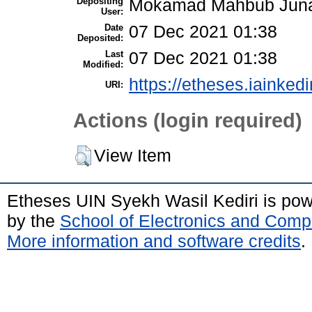
Depositing
Mokamad Mahbub Juna
User:
Date
07 Dec 2021 01:38
Deposited:
Last
07 Dec 2021 01:38
Modified:
https://etheses.iainkedi
URI:
Actions (login required)
View Item
Etheses UIN Syekh Wasil Kediri is po
by the
School of Electronics and Comp
More information and software credits
.