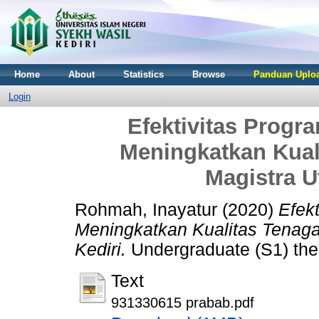
Home
About
Statistics
Browse
Panduan Uploa
Login
Efektivitas Progr
Meningkatkan Kual
Magistra U
Rohmah, Inayatur
(2020)
Efek
Meningkatkan Kualitas Tenaga
Kediri.
Undergraduate (S1) thes
Text
931330615 prabab.pdf