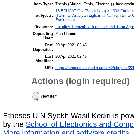
Item Type:
Thesis (Skripsi, Tesis, Disertasi) (Undergradu
13 EDUCATION (Pendidikan) > 1302 Curricul
Subjects:
(Ta'lim al-'Arabiyah Lighairi al-Nathiqin Bih
Evaluation)
Divisions:
Fakultas Tarbiyah > Jurusan Pendidikan Aga
Depositing
Muh Hamim
User:
Date
20 Apr 2021 02:45
Deposited:
Last
20 Apr 2021 02:45
Modified:
URI:
https://etheses.iainkediri.ac.id:80/id/eprint/2
Actions (login required)
View Item
Etheses UIN Syekh Wasil Kediri is po
by the
School of Electronics and Comp
More information and software credits
.