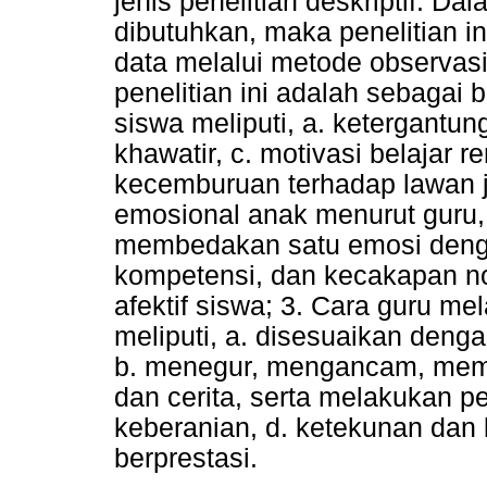
jenis penelitian deskriptif. 
dibutuhkan, maka penelitian 
data melalui metode observas
penelitian ini adalah sebagai
siswa meliputi, a. ketergantun
khawatir, c. motivasi belajar 
kecemburuan terhadap lawan j
emosional anak menurut guru, 
membedakan satu emosi deng
kompetensi, dan kecakapan no
afektif siswa; 3. Cara guru m
meliputi, a. disesuaikan deng
b. menegur, mengancam, mem
dan cerita, serta melakukan pe
keberanian, d. ketekunan dan k
berprestasi.