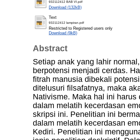
932112412 BAB VI.pdf
Download (132kB)
Text
932112412 lampiran.pdf
Restricted to Registered users only
Download (9kB)
Abstract
Setiap anak yang lahir normal
berpotensi menjadi cerdas. Ha
fitrah manusia dibekali potens
ditelusuri filsafatnya, maka a
Nativisme. Maka hal ini harus
dalam melatih kecerdasan em
skripsi ini. Penelitian ini be
dalam melatih kecerdasan e
Kediri. Penelitian ini menggu