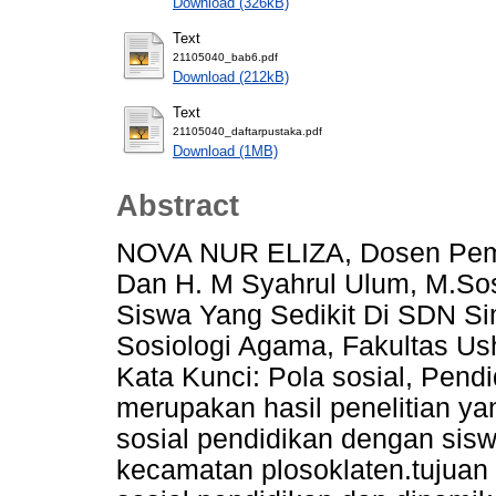
Download (326kB)
Text
21105040_bab6.pdf
Download (212kB)
Text
21105040_daftarpustaka.pdf
Download (1MB)
Abstract
NOVA NUR ELIZA, Dosen Pemb
Dan H. M Syahrul Ulum, M.Sos
Siswa Yang Sedikit Di SDN Si
Sosiologi Agama, Fakultas Us
Kata Kunci: Pola sosial, Pendid
merupakan hasil penelitian ya
sosial pendidikan dengan sisw
kecamatan plosoklaten.tujuan 