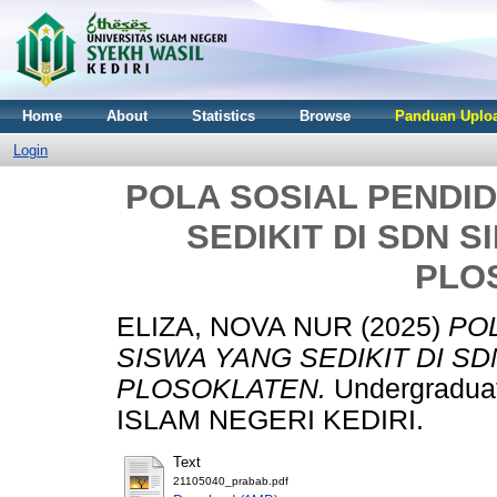
Home
About
Statistics
Browse
Panduan Uploa
Login
POLA SOSIAL PENDI
SEDIKIT DI SDN 
PLO
ELIZA, NOVA NUR
(2025)
PO
SISWA YANG SEDIKIT DI S
PLOSOKLATEN.
Undergraduat
ISLAM NEGERI KEDIRI.
Text
21105040_prabab.pdf