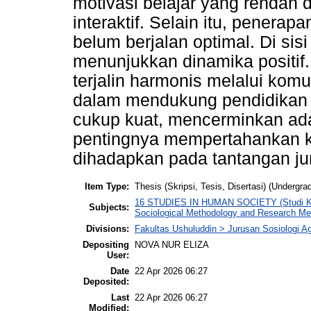
motivasi belajar yang rendah 
interaktif. Selain itu, penerap
belum berjalan optimal. Di sisi
menunjukkan dinamika positif
terjalin harmonis melalui komun
dalam mendukung pendidikan a
cukup kuat, mencerminkan ada
pentingnya mempertahankan 
dihadapkan pada tantangan ju
Item Type:
Thesis (Skripsi, Tesis, Disertasi) (Undergra
16 STUDIES IN HUMAN SOCIETY (Studi Kema
Subjects:
Sociological Methodology and Research M
Divisions:
Fakultas Ushuluddin > Jurusan Sosiologi 
Depositing
NOVA NUR ELIZA
User:
Date
22 Apr 2026 06:27
Deposited:
Last
22 Apr 2026 06:27
Modified: