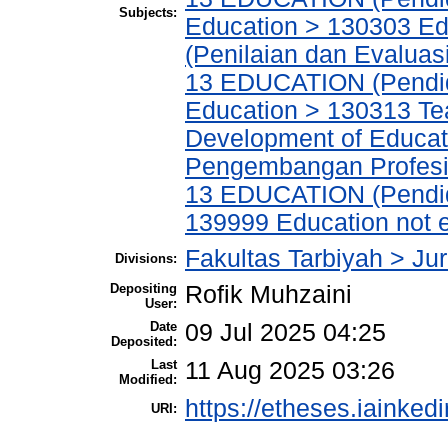
Subjects:
Education > 130303 Ed
(Penilaian dan Evaluas
13 EDUCATION (Pendidi
Education > 130313 Te
Development of Educat
Pengembangan Profesio
13 EDUCATION (Pendidi
139999 Education not e
Fakultas Tarbiyah > Ju
Divisions:
Depositing
Rofik Muhzaini
User:
Date
09 Jul 2025 04:25
Deposited:
Last
11 Aug 2025 03:26
Modified:
https://etheses.iainkedi
URI: