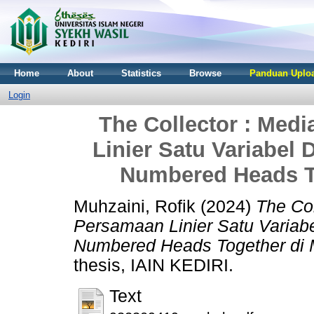
Home
About
Statistics
Browse
Panduan Uploa
Login
The Collector : Med
Linier Satu Variabel
Numbered Heads T
Muhzaini, Rofik
(2024)
The Col
Persamaan Linier Satu Variab
Numbered Heads Together di 
thesis, IAIN KEDIRI.
Text