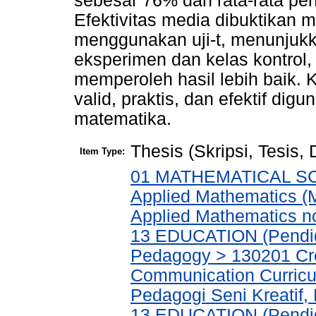
sebesar 76% dan rata-rata pen
Efektivitas media dibuktikan me
menggunakan uji-t, menunjukk
eksperimen dan kelas kontrol
memperoleh hasil lebih baik. 
valid, praktis, dan efektif di
matematika.
Thesis (Skripsi, Tesis,
Item Type:
01 MATHEMATICAL SCI
Applied Mathematics (
Applied Mathematics no
13 EDUCATION (Pendid
Pedagogy > 130201 Cre
Communication Curric
Pedagogi Seni Kreatif,
13 EDUCATION (Pendidi