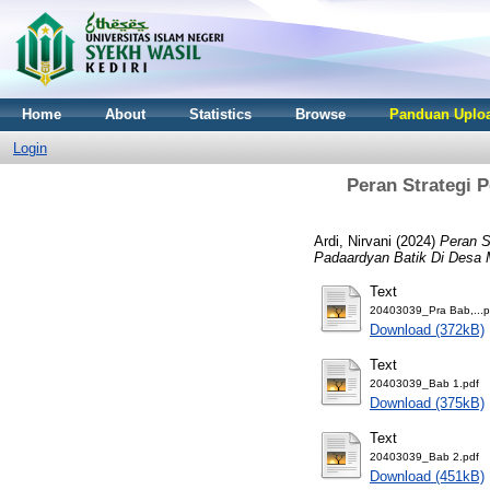
Home
About
Statistics
Browse
Panduan Uploa
Login
Peran Strategi
Ardi, Nirvani
(2024)
Peran S
Padaardyan Batik Di Desa 
Text
20403039_Pra Bab,...p
Download (372kB)
Text
20403039_Bab 1.pdf
Download (375kB)
Text
20403039_Bab 2.pdf
Download (451kB)