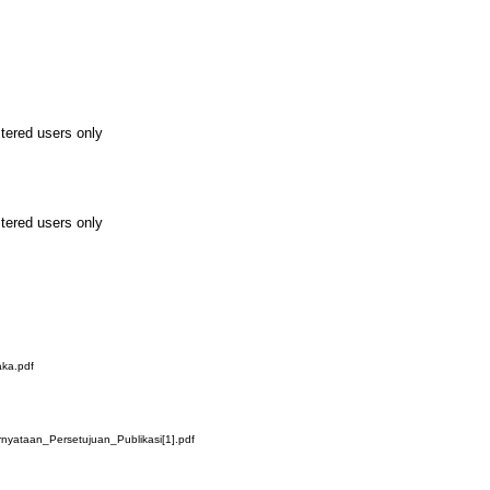
stered users only
stered users only
ka.pdf
ataan_Persetujuan_Publikasi[1].pdf