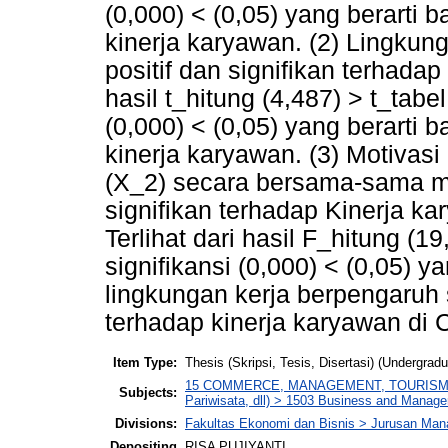
(0,000) < (0,05) yang berarti
kinerja karyawan. (2) Lingku
positif dan signifikan terhada
hasil t_hitung (4,487) > t_tabe
(0,000) < (0,05) yang berarti
kinerja karyawan. (3) Motivasi
(X_2) secara bersama-sama m
signifikan terhadap Kinerja k
Terlihat dari hasil F_hitung (1
signifikansi (0,000) < (0,05) 
lingkungan kerja berpengaruh
terhadap kinerja karyawan di
Item Type:
Thesis (Skripsi, Tesis, Disertasi) (Undergradu
15 COMMERCE, MANAGEMENT, TOURISM AND 
Subjects:
Pariwisata, dll) > 1503 Business and Man
Divisions:
Fakultas Ekonomi dan Bisnis > Jurusan Man
Depositing
RISA PUJIYANTI