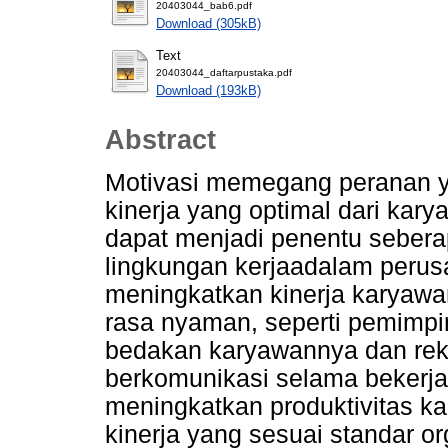
20403044_bab6.pdf
Download (305kB)
Text
20403044_daftarpustaka.pdf
Download (193kB)
Abstract
Motivasi memegang peranan y
kinerja yang optimal dari kary
dapat menjadi penentu sebera
lingkungan kerjaadalam perus
meningkatkan kinerja karyawa
rasa nyaman, seperti pemimp
bedakan karyawannya dan rek
berkomunikasi selama bekerj
meningkatkan produktivitas ka
kinerja yang sesuai standar 