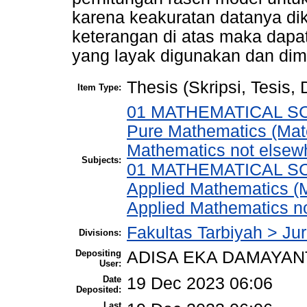
karena keakuratan datanya dik
keterangan di atas maka dapat
yang layak digunakan dan dim
Thesis (Skripsi, Tesis,
Item Type:
01 MATHEMATICAL SCI
Pure Mathematics (Mat
Mathematics not elsewh
Subjects:
01 MATHEMATICAL SCI
Applied Mathematics (
Applied Mathematics no
Fakultas Tarbiyah > Ju
Divisions:
Depositing
ADISA EKA DAMAYAN
User:
Date
19 Dec 2023 06:06
Deposited:
Last