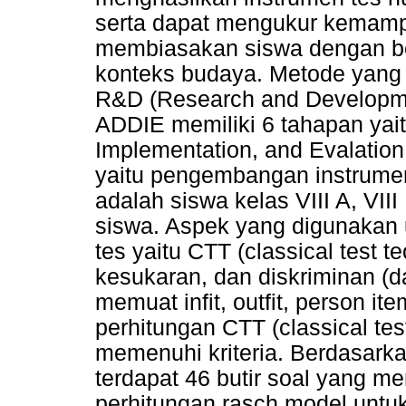
serta dapat mengukur kemampu
membiasakan siswa dengan be
konteks budaya. Metode yang 
R&D (Research and Developm
ADDIE memiliki 6 tahapan yai
Implementation, and Evalation
yaitu pengembangan instrumen 
adalah siswa kelas VIII A, VII
siswa. Aspek yang digunakan
tes yaitu CTT (classical test t
kesukaran, dan diskriminan (
memuat infit, outfit, person i
perhitungan CTT (classical test
memenuhi kriteria. Berdasarka
terdapat 46 butir soal yang mem
perhitungan rasch model untuk