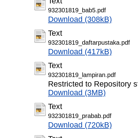
Text
932301819_bab5.pdf
Download (308kB)
Text
932301819_daftarpustaka.pdf
Download (417kB)
Text
932301819_lampiran.pdf
Restricted to Repository s
Download (3MB)
Text
932301819_prabab.pdf
Download (720kB)