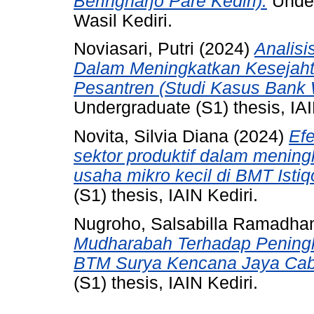
Beringharjo Pare Kediri).
Under
Wasil Kediri.
Noviasari, Putri
(2024)
Analis
Dalam Meningkatkan Kesejaht
Pesantren (Studi Kasus Bank 
Undergraduate (S1) thesis, IAI
Novita, Silvia Diana
(2024)
Ef
sektor produktif dalam menin
usaha mikro kecil di BMT Ist
(S1) thesis, IAIN Kediri.
Nugroho, Salsabilla Ramadhan
Mudharabah Terhadap Pening
BTM Surya Kencana Jaya Caba
(S1) thesis, IAIN Kediri.