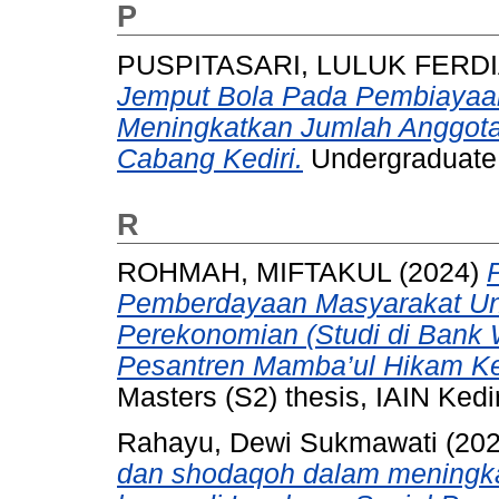
P
PUSPITASARI, LULUK FERD
Jemput Bola Pada Pembiayaa
Meningkatkan Jumlah Anggota
Cabang Kediri.
Undergraduate (
R
ROHMAH, MIFTAKUL
(2024)
Pemberdayaan Masyarakat Un
Perekonomian (Studi di Ban
Pesantren Mamba’ul Hikam Ke
Masters (S2) thesis, IAIN Kedir
Rahayu, Dewi Sukmawati
(20
dan shodaqoh dalam meningkat