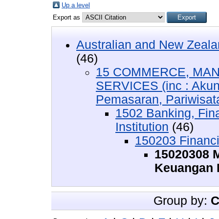
Up a level
Export as
Australian and New Zeala
(46)
15 COMMERCE, MAN
SERVICES (inc : Akun
Pemasaran, Pariwisata,
1502 Banking, Fin
Institution
(46)
150203 Financia
15020308 M
Keuangan M
Group by:
C