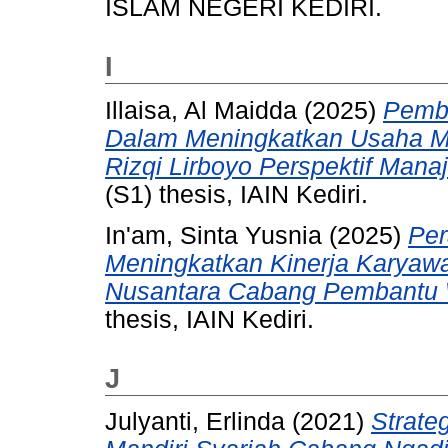
ISLAM NEGERI KEDIRI.
I
Illaisa, Al Maidda
(2025)
Pemb
Dalam Meningkatkan Usaha M
Rizqi Lirboyo Perspektif Mana
(S1) thesis, IAIN Kediri.
In'am, Sinta Yusnia
(2025)
Per
Meningkatkan Kinerja Karya
Nusantara Cabang Pembantu W
thesis, IAIN Kediri.
J
Julyanti, Erlinda
(2021)
Strate