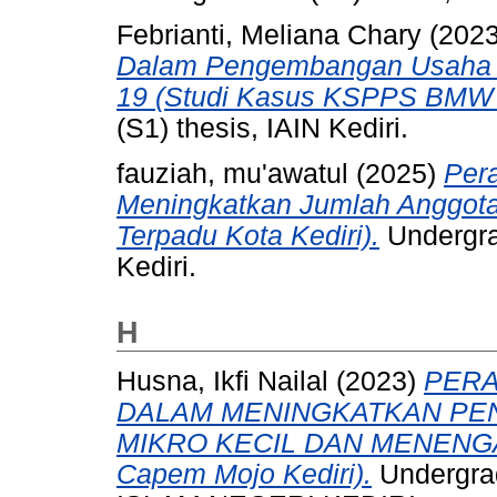
Febrianti, Meliana Chary
(202
Dalam Pengembangan Usaha 
19 (Studi Kasus KSPPS BMW 
(S1) thesis, IAIN Kediri.
fauziah, mu'awatul
(2025)
Per
Meningkatkan Jumlah Anggota
Terpadu Kota Kediri).
Undergra
Kediri.
H
Husna, Ikfi Nailal
(2023)
PERA
DALAM MENINGKATKAN PE
MIKRO KECIL DAN MENENGAH
Capem Mojo Kediri).
Undergra