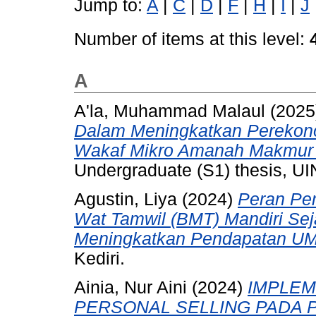
Jump to:
A
|
C
|
D
|
F
|
H
|
I
|
J
Number of items at this level:
A
A'la, Muhammad Malaul
(2025
Dalam Meningkatkan Perekon
Wakaf Mikro Amanah Makmur Se
Undergraduate (S1) thesis, UI
Agustin, Liya
(2024)
Peran Pe
Wat Tamwil (BMT) Mandiri Sej
Meningkatkan Pendapatan U
Kediri.
Ainia, Nur Aini
(2024)
IMPLEM
PERSONAL SELLING PADA 