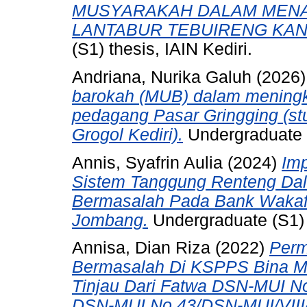
MUSYARAKAH DALAM MENAR
LANTABUR TEBUIRENG KAN
(S1) thesis, IAIN Kediri.
Andriana, Nurika Galuh
(2026
barokah (MUB) dalam mening
pedagang Pasar Gringging (s
Grogol Kediri).
Undergraduate (
Annis, Syafrin Aulia
(2024)
Imp
Sistem Tanggung Renteng Da
Bermasalah Pada Bank Wakaf M
Jombang.
Undergraduate (S1) t
Annisa, Dian Riza
(2022)
Perm
Bermasalah Di KSPPS Bina M
Tinjau Dari Fatwa DSN-MUI N
DSN-MUI No 43/DSN-MUI/VIII