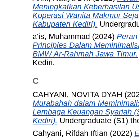
Meningkatkan Keberhasilan 
Koperasi Wanita Makmur Seja
Kabupaten Kediri).
Undergradua
a'is, Muhammad
(2024)
Peran
Principles Dalam Meminimali
BMW Ar-Rahmah Jawa Timur.
Kediri.
C
CAHYANI, NOVITA DYAH
(20
Murabahah dalam Meminimalis
Lembaga Keuangan Syariah (
Kediri).
Undergraduate (S1) thes
Cahyani, Rifdah Iftian
(2022)
E