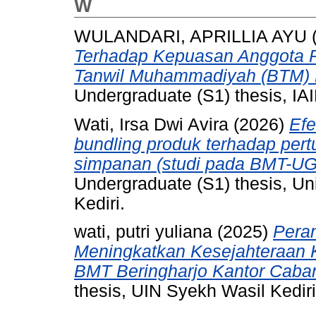
W
WULANDARI, APRILLIA AYU
Terhadap Kepuasan Anggota P
Tanwil Muhammadiyah (BTM) M
Undergraduate (S1) thesis, IAI
Wati, Irsa Dwi Avira
(2026)
Efe
bundling produk terhadap per
simpanan (studi pada BMT-UG
Undergraduate (S1) thesis, Un
Kediri.
wati, putri yuliana
(2025)
Pera
Meningkatkan Kesejahteraan 
BMT Beringharjo Kantor Caba
thesis, UIN Syekh Wasil Kediri