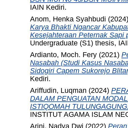
IAIN Kediri.
Anom, Henka Syahbudi
(2024
Karya Bhakti Ngancar Kabupa
Kesejahteraan Peternak Sapi 
Undergraduate (S1) thesis, IAI
Ardianto, Moch. Fery
(2021)
P
Nasabah (Studi Kasus Nasa
Sidogiri Capem Sukorejo Blitar
Kediri.
Ariffudin, Luqman
(2024)
PER
DALAM PENGUATAN MODAL
ISTIQOMAH TULUNGAGUNG
INSTITUT AGAMA ISLAM NEG
Arini, Nadya Dwi
(2022)
Peran