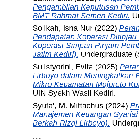
Pengambilan Keputusan Pemb
BMT Rahmat Semen Kediri.
Un
Solikah, Isna Nur
(2022)
Peran
Pendapatan Koperasi Ditinjau
Koperasi Simpan Pinjam Pemb
Jatim Kediri).
Undergraduate (S1
Sulistyorini, Evita
(2025)
Peran
Lirboyo dalam Meningkatkan
Mikro Kecamatan Mojoroto Kot
UIN Syekh Wasil Kediri.
Syufa', M. Miftachus
(2024)
Pr
Manajemen Keuangan Syariah
Berkah Rizqi Lirboyo).
Undergra