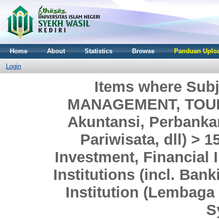
Home
About
Statistics
Browse
Panduan Uploa
Login
Items where Sub
MANAGEMENT, TOURI
Akuntansi, Perbank
Pariwisata, dll) > 
Investment, Financial I
Institutions (incl. Ban
Institution (Lembaga
S