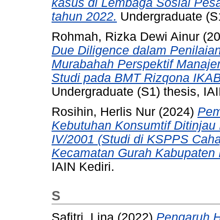
kasus di Lembaga Sosial Pes
tahun 2022.
Undergraduate (S1
Rohmah, Rizka Dewi Ainur
(2
Due Diligence dalam Penilaia
Murabahah Perspektif Manaj
Studi pada BMT Rizqona IKA
Undergraduate (S1) thesis, IA
Rosihin, Herlis Nur
(2024)
Pem
Kebutuhan Konsumtif Ditinja
IV/2001 (Studi di KSPPS Cah
Kecamatan Gurah Kabupaten K
IAIN Kediri.
S
Safitri, Lina
(2022)
Pengaruh H