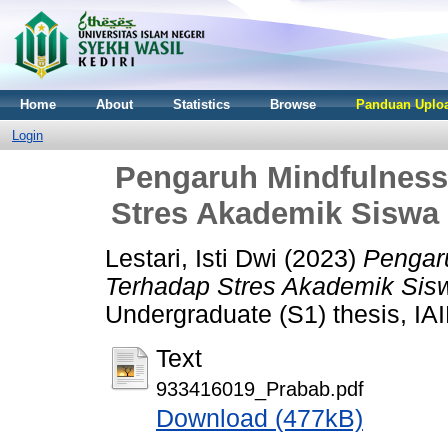
Home
About
Statistics
Browse
Panduan Uploa
Login
Pengaruh Mindfulness
Stres Akademik Siswa
Lestari, Isti Dwi
(2023)
Pengar
Terhadap Stres Akademik Sis
Undergraduate (S1) thesis, IAI
Text
933416019_Prabab.pdf
Download (477kB)