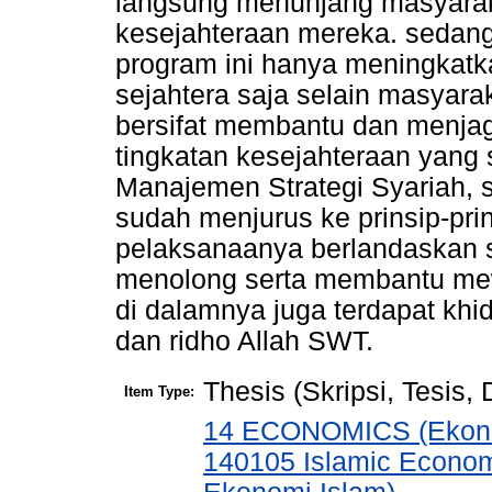
langsung menunjang masyara
kesejahteraan mereka. sedan
program ini hanya meningkatk
sejahtera saja selain masyara
bersifat membantu dan menja
tingkatan kesejahteraan yang
Manajemen Strategi Syariah, s
sudah menjurus ke prinsip-pri
pelaksanaanya berlandaskan sya
menolong serta membantu mew
di dalamnya juga terdapat k
dan ridho Allah SWT.
Thesis (Skripsi, Tesis,
Item Type:
14 ECONOMICS (Ekono
140105 Islamic Econom