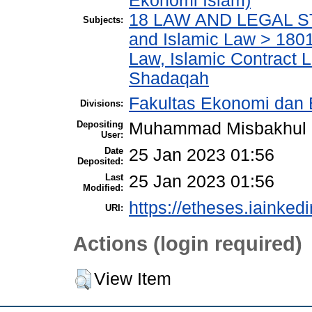
Ekonomi Islam)
18 LAW AND LEGAL ST
Subjects:
and Islamic Law > 180
Law, Islamic Contract 
Shadaqah
Fakultas Ekonomi dan 
Divisions:
Depositing
Muhammad Misbakhul 
User:
Date
25 Jan 2023 01:56
Deposited:
Last
25 Jan 2023 01:56
Modified:
https://etheses.iainkedi
URI:
Actions (login required)
View Item