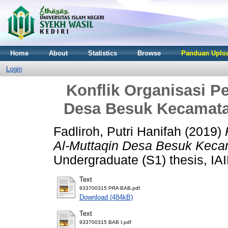
Home
About
Statistics
Browse
Panduan Uploa
Login
Konflik Organisasi Pe
Desa Besuk Kecamata
Fadliroh, Putri Hanifah
(2019)
Al-Muttaqin Desa Besuk Kecam
Undergraduate (S1) thesis, IAI
Text
933700315 PRA BAB.pdf
Download (484kB)
Text
933700315 BAB I.pdf