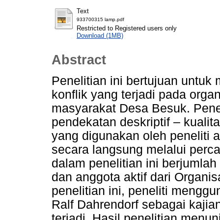
Text
933700315 lamp.pdf
Restricted to Registered users only
Download (1MB)
Abstract
Penelitian ini bertujuan unt
konflik yang terjadi pada org
masyarakat Desa Besuk. Pene
pendekatan deskriptif – kualit
yang digunakan oleh peneliti
secara langsung melalui perc
dalam penelitian ini berjuml
dan anggota aktif dari Organi
penelitian ini, peneliti menggu
Ralf Dahrendorf sebagai kajian 
terjadi. Hasil penelitian menu