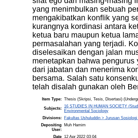
sifat ego dari masing-masing i
yang menimbulkan sebuah per
mengakibatkan konflik yang s
kurangnya kordinasi antara ke
ketua baru maupun ketua lam
permasalahan yang terjadi. Kon
diselesaikan dengan jalan m
menetapkan bahwa pengurus ya
dari jabatan dan menerima ko
bersama. Salah satu konsenku
telah disalah gunakan oleh Be
Item Type:
Thesis (Skripsi, Tesis, Disertasi) (Underg
16 STUDIES IN HUMAN SOCIETY (Studi Ke
Subjects:
Environmental Sociology
Divisions:
Fakultas Ushuluddin > Jurusan Sosiolog
Depositing
Muh Hamim
User:
Date
12 Apr 2022 03:04