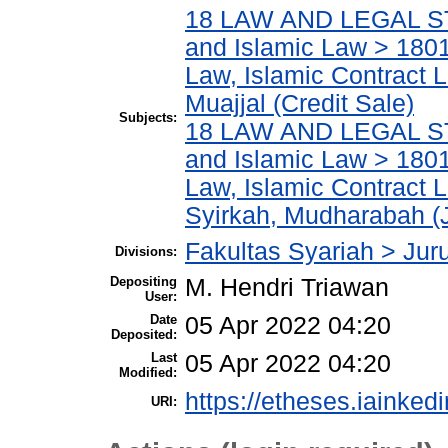
18 LAW AND LEGAL ST
and Islamic Law > 180
Law, Islamic Contract
Muajjal (Credit Sale)
Subjects:
18 LAW AND LEGAL ST
and Islamic Law > 180
Law, Islamic Contract
Syirkah, Mudharabah (J
Fakultas Syariah > Ju
Divisions:
Depositing
M. Hendri Triawan
User:
Date
05 Apr 2022 04:20
Deposited:
Last
05 Apr 2022 04:20
Modified:
https://etheses.iainkedi
URI: