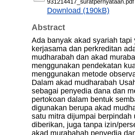
931214417_suratpernyataan.pdf
Download (190kB)
Abstract
Ada banyak akad syariah tapi
kerjasama dan perkreditan ada
mudharabah dan akad murabaha
menggunakan pendekatan kual
menggunakan metode observas
Dalam akad mudharabah Usah
sebagai penyedia dana dan 
pertokoan dalam bentuk semb
digunakan berupa akad mudha
satu mitra dijumpai berpindah
diberikan, juga tanpa izin/pe
akad murabahah penyedia dana