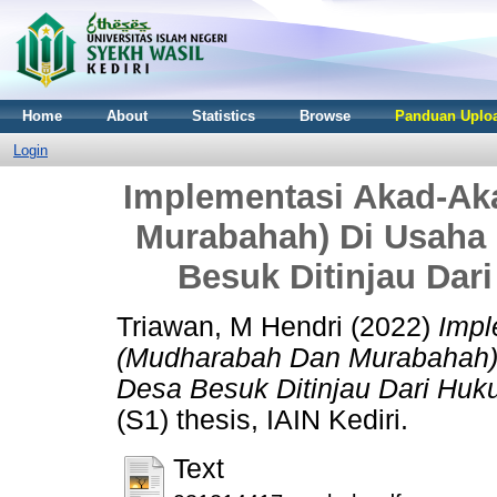
Home
About
Statistics
Browse
Panduan Uploa
Login
Implementasi Akad-Ak
Murabahah) Di Usaha
Besuk Ditinjau Da
Triawan, M Hendri
(2022)
Impl
(Mudharabah Dan Murabahah)
Desa Besuk Ditinjau Dari Huk
(S1) thesis, IAIN Kediri.
Text