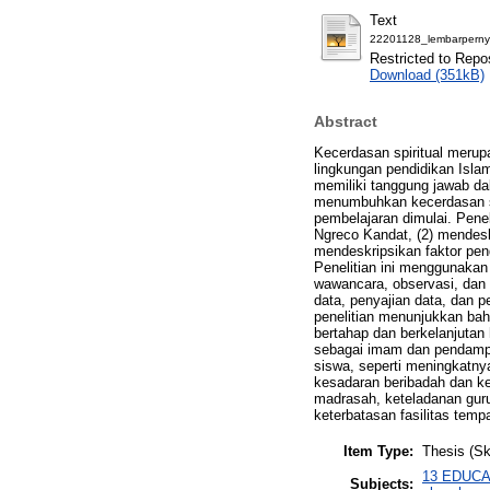
Text
22201128_lembarpernya
Restricted to Repos
Download (351kB)
Abstract
Kecerdasan spiritual merup
lingkungan pendidikan Isl
memiliki tanggung jawab da
menumbuhkan kecerdasan spi
pembelajaran dimulai. Pene
Ngreco Kandat, (2) mendes
mendeskripsikan faktor pe
Penelitian ini menggunakan 
wawancara, observasi, dan 
data, penyajian data, dan 
penelitian menunjukkan ba
bertahap dan berkelanjutan 
sebagai imam dan pendampi
siswa, seperti meningkatn
kesadaran beribadah dan kep
madrasah, keteladanan gur
keterbatasan fasilitas temp
Item Type:
Thesis (Sk
13 EDUCATI
Subjects: