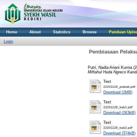
Home
About
Statistics
Browse
Panduan Uploa
Login
Pembiasaan Pelaks
Putri, Nadia Ariani Kurnia
(2
Miftahul Huda Ngreco Kand
Text
22201128_prabab.pdf
Download (2MB)
Text
22201128_bab1.pdf
Download (263kB)
Text
22201128_bab2.pdf
Download (374kB)