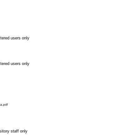
stered users only
stered users only
a.pdf
itory staff only