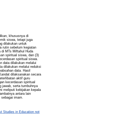
dikan, khususnya di
ik siswa, tetapi juga
ng dilakukan untuk
 rutin sebelum kegiatan
a di MTs Miftahul Huda
 spiritual siswa, dan (3)
erdasan spiritual siswa.
n data dilakukan melalui
a dilakukan melalui reduksi
eabsahan data. Hasil
Kandat dilaksanakan secara
erlibatan aktif guru
n kecerdasan spiritual
g jawab, serta tumbuhnya
i meliputi kebijakan kepala
ambatnya antara lain
ki sebagai imam.
t Studies in Education not