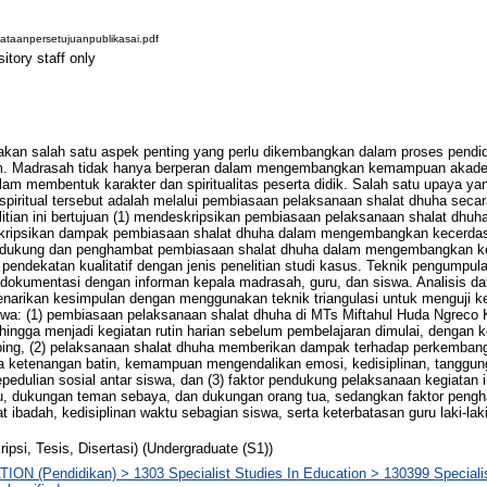
taanpersetujuanpublikasai.pdf
itory staff only
akan salah satu aspek penting yang perlu dikembangkan dalam proses pendi
am. Madrasah tidak hanya berperan dalam mengembangkan kemampuan akadem
lam membentuk karakter dan spiritualitas peserta didik. Salah satu upaya ya
ritual tersebut adalah melalui pembiasaan pelaksanaan shalat dhuha secara
litian ini bertujuan (1) mendeskripsikan pembiasaan pelaksanaan shalat dhuh
kripsikan dampak pembiasaan shalat dhuha dalam mengembangkan kecerdasan
ndukung dan penghambat pembiasaan shalat dhuha dalam mengembangkan kec
pendekatan kualitatif dengan jenis penelitian studi kasus. Teknik pengumpula
dokumentasi dengan informan kepala madrasah, guru, dan siswa. Analisis dat
penarikan kesimpulan dengan menggunakan teknik triangulasi untuk menguji k
hwa: (1) pembiasaan pelaksanaan shalat dhuha di MTs Miftahul Huda Ngreco 
hingga menjadi kegiatan rutin harian sebelum pembelajaran dimulai, dengan ket
ng, (2) pelaksanaan shalat dhuha memberikan dampak terhadap perkembanga
ya ketenangan batin, kemampuan mengendalikan emosi, kedisiplinan, tanggun
edulian sosial antar siswa, dan (3) faktor pendukung pelaksanaan kegiatan in
u, dukungan teman sebaya, dan dukungan orang tua, sedangkan faktor pengh
at ibadah, kedisiplinan waktu sebagian siswa, serta keterbatasan guru laki-la
ripsi, Tesis, Disertasi) (Undergraduate (S1))
ON (Pendidikan) > 1303 Specialist Studies In Education > 130399 Specialis